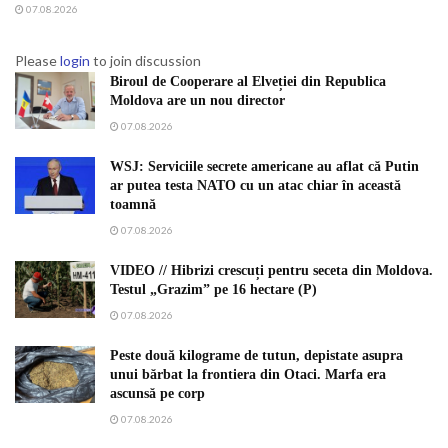
07.08.2026
Please
login
to join discussion
Biroul de Cooperare al Elveției din Republica
Moldova are un nou director
07.08.2026
WSJ: Serviciile secrete americane au aflat că Putin
ar putea testa NATO cu un atac chiar în această
toamnă
07.08.2026
VIDEO // Hibrizi crescuți pentru seceta din Moldova.
Testul „Grazim” pe 16 hectare (P)
07.08.2026
Peste două kilograme de tutun, depistate asupra
unui bărbat la frontiera din Otaci. Marfa era
ascunsă pe corp
07.08.2026