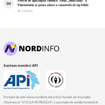
Pericol de apocalipsă cosmică: Noua „mini-lună” a
Pământului ar putea aduce o catastrofă de tip biblic
0 SHARES
Suntem membri API
Portalul de știri www.nordinfo.md a fost fondat de Asociația
Obștească “VOCEA NORDULUI”, o asociație de media fondată în