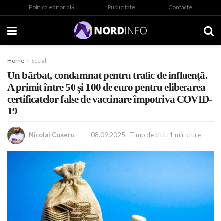
Politica editorială
Publicitate
Contacte
Home
Social
Un bărbat, condamnat pentru trafic de influență.
A primit între 50 și 100 de euro pentru eliberarea
certificatelor false de vaccinare împotriva COVID-
19
Nicolai Coșeru
08.09.2025
Timp de citit: 1 min citire