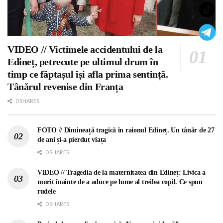
VIDEO // Victimele accidentului de la
Edineț, petrecute pe ultimul drum în
timp ce făptașul își afla prima sentință.
Tânărul revenise din Franța
0 SHARES
FOTO // Dimineață tragică în raionul Edineț. Un tânăr de 27
de ani și-a pierdut viața
0 SHARES
VIDEO // Tragedia de la maternitatea din Edineț: Livica a
murit înainte de a aduce pe lume al treilea copil. Ce spun
rudele
0 SHARES