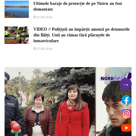
Ultimele baraje de protecție de pe Nistru au fost
demontate
07.08.2026
VIDEO // Polițiștii au împărțit amenzi pe drumurile
din Bălți. Unii au rămas fără plăcuțele de
înmatriculare
07.08.2026
→