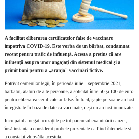
A facilitat eliberarea certificatelor false de vaccinare
împotriva COVID-19. Este vorba de un bărbat, condamnat
recent pentru trafic de influență. Acesta a pretins că are
influență asupra unor angajați din sistemul medical și a
primit bani pentru a „aranja” vaccinări fictive.
Potrivit oamenilor legii, în perioada iulie – septembrie 2021,
bărbatul, alături de alte persoane, a solicitat între 50 și 100 de euro
pentru eliberarea certificatelor false. În total, șapte persoane au fost
înregistrate în baza de date ca vaccinate, deși nu au fost imunizate.
Inculpatul a negat acuzațiile pe tot parcursul examinării cauzei,
însă instanța a considerat probele prezentate ca fiind întemeiate și
a constatat vinovăția acestuia.