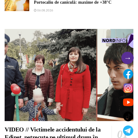
Portocaliu de caniculă: maxime de +38°C
06.08.2026
→
VIDEO // Victimele accidentului de la
Edineț, petrecute pe ultimul drum în