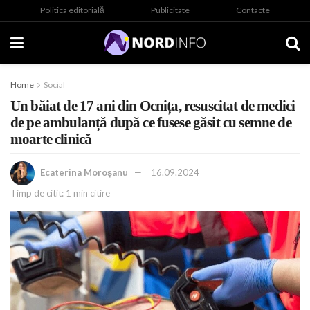
Politica editorială
Publicitate
Contacte
Home
Social
Un băiat de 17 ani din Ocnița, resuscitat de medici
de pe ambulanță după ce fusese găsit cu semne de
moarte clinică
Ecaterina Moroșanu
16.09.2024
Timp de citit: 1 min citire