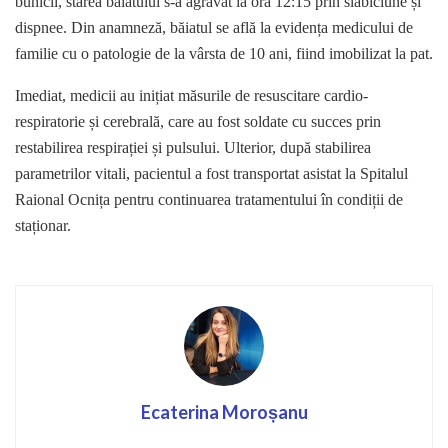
bunicii, starea băiatului s-a agravat la ora 12:15 prin slăbiciune și
dispnee. Din anamneză, băiatul se află la evidența medicului de
familie cu o patologie de la vârsta de 10 ani, fiind imobilizat la pat.
Imediat, medicii au inițiat măsurile de resuscitare cardio-
respiratorie și cerebrală, care au fost soldate cu succes prin
restabilirea respirației și pulsului. Ulterior, după stabilirea
parametrilor vitali, pacientul a fost transportat asistat la Spitalul
Raional Ocnița pentru continuarea tratamentului în condiții de
staționar.
Ecaterina Moroșanu