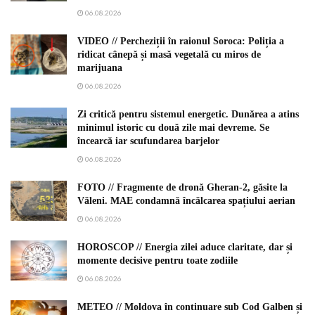
06.08.2026
VIDEO // Percheziții în raionul Soroca: Poliția a
ridicat cânepă și masă vegetală cu miros de
marijuana
06.08.2026
Zi critică pentru sistemul energetic. Dunărea a atins
minimul istoric cu două zile mai devreme. Se
încearcă iar scufundarea barjelor
06.08.2026
FOTO // Fragmente de dronă Gheran-2, găsite la
Văleni. MAE condamnă încălcarea spațiului aerian
06.08.2026
HOROSCOP // Energia zilei aduce claritate, dar și
momente decisive pentru toate zodiile
06.08.2026
METEO // Moldova în continuare sub Cod Galben și