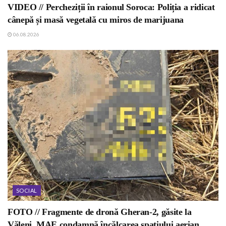
VIDEO // Percheziții în raionul Soroca: Poliția a ridicat
cânepă și masă vegetală cu miros de marijuana
06.08.2026
SOCIAL
FOTO // Fragmente de dronă Gheran-2, găsite la
Văleni. MAE condamnă încălcarea spațiului aerian