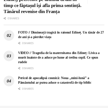
timp ce făptașul își afla prima sentință.
Tânărul revenise din Franța
0 SHARES
FOTO // Dimineață tragică în raionul Edineț. Un tânăr de 27
de ani și-a pierdut viața
0 SHARES
VIDEO // Tragedia de la maternitatea din Edineț: Livica a
murit înainte de a aduce pe lume al treilea copil. Ce spun
rudele
0 SHARES
Pericol de apocalipsă cosmică: Noua „mini-lună” a
Pământului ar putea aduce o catastrofă de tip biblic
0 SHARES