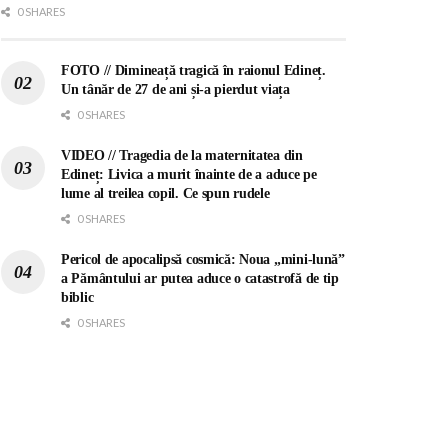
0 SHARES
FOTO // Dimineață tragică în raionul Edineț.
Un tânăr de 27 de ani și-a pierdut viața
0 SHARES
VIDEO // Tragedia de la maternitatea din
Edineț: Livica a murit înainte de a aduce pe
lume al treilea copil. Ce spun rudele
0 SHARES
Pericol de apocalipsă cosmică: Noua „mini-lună”
a Pământului ar putea aduce o catastrofă de tip
biblic
0 SHARES