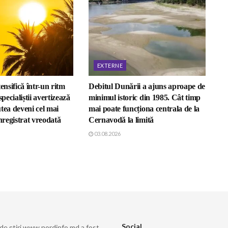
EXTERNE
ensifică într-un ritm
Debitul Dunării a ajuns aproape de
specialiștii avertizează
minimul istoric din 1985. Cât timp
tea deveni cel mai
mai poate funcționa centrala de la
înregistrat vreodată
Cernavodă la limită
03.08.2026
Social
 de știri www.nordinfo.md a fost