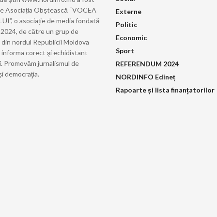
de Asociația Obștească “VOCEA
Externe
”, o asociație de media fondată
Politic
ie 2024, de către un grup de
Economic
i din nordul Republicii Moldova
Sport
 informa corect şi echidistant
i. Promovăm jurnalismul de
REFERENDUM 2024
și democraţia.
NORDINFO Edineț
Rapoarte și lista finanțatorilor