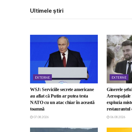
Ultimele știri
EXTERNE
EXTERNE
WSJ: Serviciile secrete americane
Ginerele șefu
au aflat că Putin ar putea testa
Aerospațiale 
NATO cu un atac chiar în această
explozia mist
toamnă
restaurantul
07.08.2026
06.08.2026