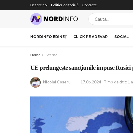
Despre noi
Politica editorială
Contacte
NORDINFO EDINEȚ
CLICK PE ADEVĂR
SOCIAL
Home
Externe
UE prelungeşte sancţiunile impuse Rusiei
Nicolai Coșeru
17.06.2024
Timp de citit: 1 m