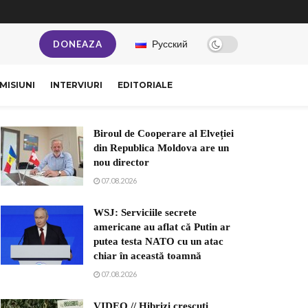
Русский
DONEAZA
MISIUNI
INTERVIURI
EDITORIALE
Biroul de Cooperare al Elveției
din Republica Moldova are un
nou director
07.08.2026
WSJ: Serviciile secrete
americane au aflat că Putin ar
putea testa NATO cu un atac
chiar în această toamnă
07.08.2026
VIDEO // Hibrizi crescuți