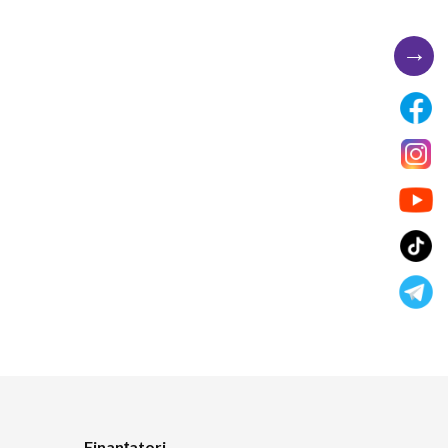
→
Finanțatori