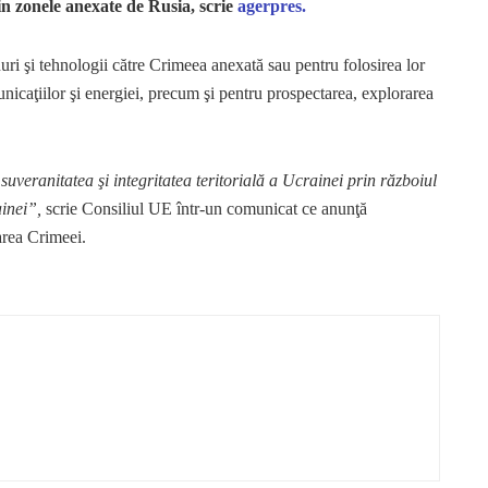
din zonele anexate de Rusia, scrie
agerpres.
uri şi tehnologii către Crimeea anexată sau pentru folosirea lor
unicaţiilor şi energiei, precum şi pentru prospectarea, explorarea
.
uveranitatea şi integritatea teritorială a Ucrainei prin războiul
ainei”,
scrie Consiliul UE într-un comunicat ce anunţă
area Crimeei.