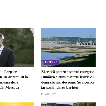
EXTERNE
lui Forțelor
Zi critică pentru sistemul energetic.
Ruse ar fi murit în
Dunărea a atins minimul istoric cu
erioasă de la
două zile mai devreme. Se încearcă
 din Moscova
iar scufundarea barjelor
06.08.2026