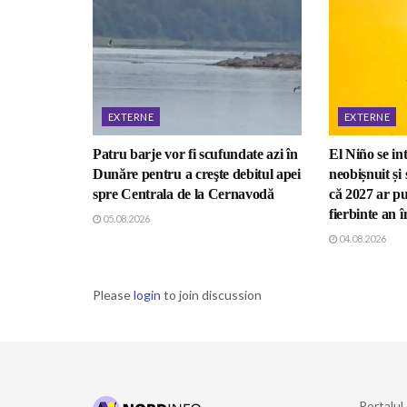
EXTERNE
EXTERNE
Patru barje vor fi scufundate azi în
El Niño se int
Dunăre pentru a creşte debitul apei
neobișnuit și 
spre Centrala de la Cernavodă
că 2027 ar pu
fierbinte an 
05.08.2026
04.08.2026
Please
login
to join discussion
Portalul