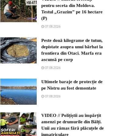
pentru seceta din Moldova.
Testul „Grazim” pe 16 hectare
(P)
07.08.2026
Peste două kilograme de tutun,
depistate asupra unui bărbat la
frontiera din Otaci. Marfa era
ascunsă pe corp
07.08.2026
Ultimele baraje de protecție de
pe Nistru au fost demontate
07.08.2026
VIDEO // Polițiștii au împărțit
amenzi pe drumurile din Bălți.
Unii au rămas fără plăcuțele de
înmatriculare