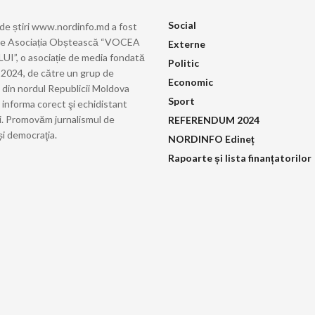
Social
 de știri www.nordinfo.md a fost
de Asociația Obștească “VOCEA
Externe
”, o asociație de media fondată
Politic
ie 2024, de către un grup de
Economic
i din nordul Republicii Moldova
Sport
 informa corect şi echidistant
i. Promovăm jurnalismul de
REFERENDUM 2024
și democraţia.
NORDINFO Edineț
Rapoarte și lista finanțatorilor