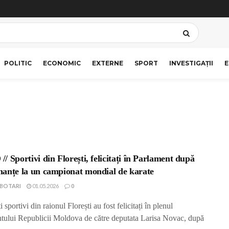
POLITIC
ECONOMIC
EXTERNE
SPORT
INVESTIGAȚII
E
/ Sportivi din Florești, felicitați în Parlament după
anțe la un campionat mondial de karate
IBOTARI
01.05.2026
0
 sportivi din raionul Florești au fost felicitați în plenul
tului Republicii Moldova de către deputata Larisa Novac, după