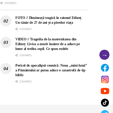
0 SHARES
FOTO // Dimineață tragică în raionul Edineț.
Un tânăr de 27 de ani și-a pierdut viața
0 SHARES
VIDEO // Tragedia de la maternitatea din
Edineț: Livica a murit înainte de a aduce pe
lume al treilea copil. Ce spun rudele
→
0 SHARES
Pericol de apocalipsă cosmică: Noua „mini-lună”
a Pământului ar putea aduce o catastrofă de tip
biblic
0 SHARES