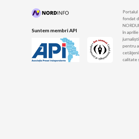
Portalul
fondat 
NORDULUI
Suntem membri API
în april
jurnalișt
pentru a
cetăţeni
calitate 