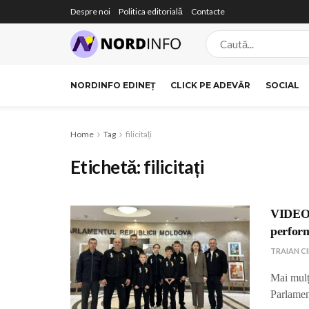
Despre noi
Politica editorială
Contacte
NORDINFO EDINEȚ
CLICK PE ADEVĂR
SOCIAL
Home
Tag
filicitați
Etichetă:
filicitați
VIDEO /
perform
TRAIAN C
Mai mulți
Parlamen