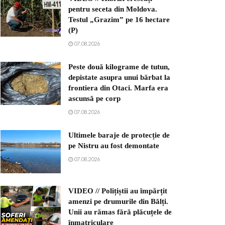
pentru seceta din Moldova.
Testul „Grazim” pe 16 hectare
(P)
07.08.2026
Peste două kilograme de tutun,
depistate asupra unui bărbat la
frontiera din Otaci. Marfa era
ascunsă pe corp
07.08.2026
Ultimele baraje de protecție de
pe Nistru au fost demontate
07.08.2026
VIDEO // Polițiștii au împărțit
amenzi pe drumurile din Bălți.
Unii au rămas fără plăcuțele de
înmatriculare