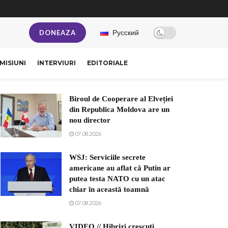
Русский
DONEAZA
MISIUNI
INTERVIURI
EDITORIALE
Biroul de Cooperare al Elveției
din Republica Moldova are un
nou director
07.08.2026
WSJ: Serviciile secrete
americane au aflat că Putin ar
putea testa NATO cu un atac
chiar în această toamnă
07.08.2026
VIDEO // Hibrizi crescuți