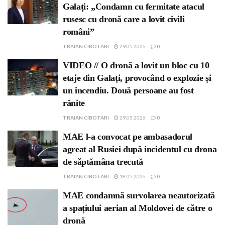
Galați: „Condamn cu fermitate atacul
rusesc cu dronă care a lovit civili
români”
TRAIAN CIBOTARI
29.05.2026
0
VIDEO // O dronă a lovit un bloc cu 10
etaje din Galați, provocând o explozie și
un incendiu. Două persoane au fost
rănite
TRAIAN CIBOTARI
29.05.2026
0
MAE l-a convocat pe ambasadorul
agreat al Rusiei după incidentul cu drona
de săptămâna trecută
TRAIAN CIBOTARI
18.05.2026
0
MAE condamnă survolarea neautorizată
a spațiului aerian al Moldovei de către o
dronă