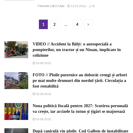
TRAIAN CIBOTARI
13.05.2026
0
1
2
…
4
VIDEO // Accident la Bălți: o autospecială a
pompierilor, un tractor și un Nissan, implicate în
coliziune
06.08.2026
FOTO // Ploile puternice au doborât crengi și arbori
pe mai multe drumuri din nordul țării. Circulația a
fost restabilită
06.08.2026
Noua politică fiscală pentru 2027: Scutirea personală
va crește, iar accizele la tutun și țigări se majorează
06.08.2026
După caniculă vin ploile. Cod Galben de instabilitate