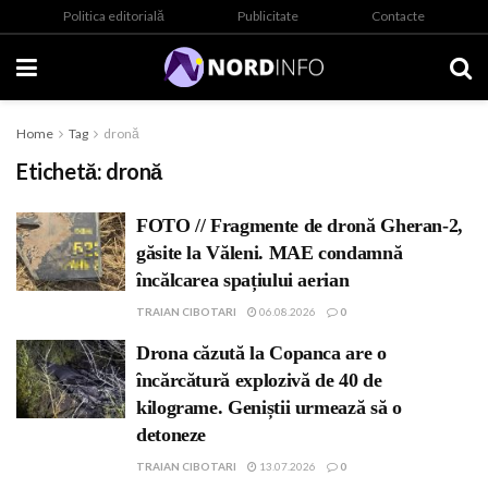
Politica editorială
Publicitate
Contacte
Home
Tag
dronă
Etichetă:
dronă
FOTO // Fragmente de dronă Gheran-2,
găsite la Văleni. MAE condamnă
încălcarea spațiului aerian
TRAIAN CIBOTARI
06.08.2026
0
Drona căzută la Copanca are o
încărcătură explozivă de 40 de
kilograme. Geniștii urmează să o
detoneze
TRAIAN CIBOTARI
13.07.2026
0