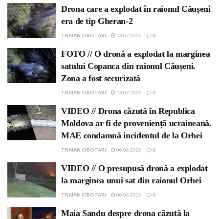
Drona care a explodat în raionul Căușeni
era de tip Gheran-2
TRAIAN CIBOTARI
13.07.2026
0
FOTO // O dronă a explodat la marginea
satului Copanca din raionul Căușeni.
Zona a fost securizată
TRAIAN CIBOTARI
13.07.2026
0
VIDEO // Drona căzută în Republica
Moldova ar fi de proveniență ucraineană.
MAE condamnă incidentul de la Orhei
TRAIAN CIBOTARI
08.06.2026
0
VIDEO // O presupusă dronă a explodat
la marginea unui sat din raionul Orhei
TRAIAN CIBOTARI
08.06.2026
0
Maia Sandu despre drona căzută la