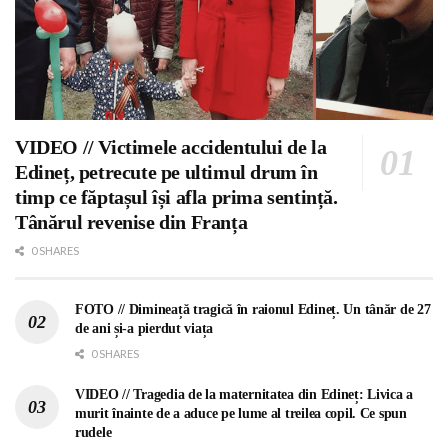
VIDEO // Victimele accidentului de la
Edineț, petrecute pe ultimul drum în
timp ce făptașul își afla prima sentință.
Tânărul revenise din Franța
0 SHARES
FOTO // Dimineață tragică în raionul Edineț. Un tânăr de 27
de ani și-a pierdut viața
0 SHARES
VIDEO // Tragedia de la maternitatea din Edineț: Livica a
murit înainte de a aduce pe lume al treilea copil. Ce spun
rudele