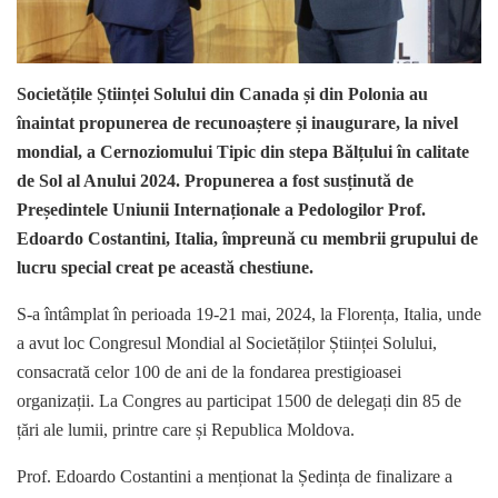
Societățile Științei Solului din Canada și din Polonia au
înaintat propunerea de recunoaștere și inaugurare, la nivel
mondial, a Cernoziomului Tipic din stepa Bălțului în calitate
de Sol al Anului 2024. Propunerea a fost susținută de
Președintele Uniunii Internaționale a Pedologilor Prof.
Edoardo Costantini, Italia, împreună cu membrii grupului de
lucru special creat pe această chestiune.
S-a întâmplat în perioada 19-21 mai, 2024, la Florența, Italia, unde
a avut loc Congresul Mondial al Societăților Științei Solului,
consacrată celor 100 de ani de la fondarea prestigioasei
organizații. La Congres au participat 1500 de delegați din 85 de
țări ale lumii, printre care și Republica Moldova.
Prof. Edoardo Costantini a menționat la Ședința de finalizare a