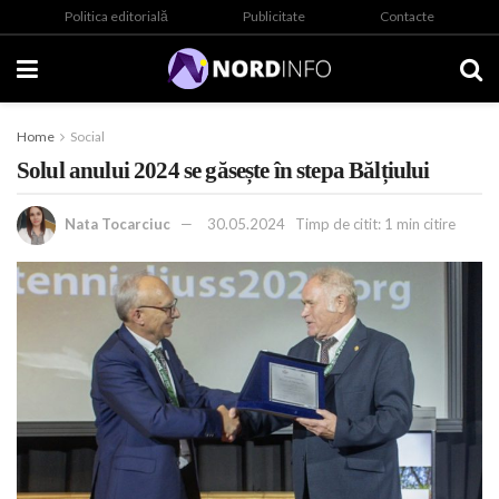
Politica editorială
Publicitate
Contacte
Home
Social
Solul anului 2024 se găsește în stepa Bălțiului
Nata Tocarciuc
30.05.2024
Timp de citit: 1 min citire