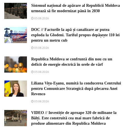
Sistemul național de apărare al Republicii Moldova
urmează să fie modernizat până în 2030
05.08.2026
DOC // Facturile la apă și canalizare ar putea
exploda la Glodeni. Tariful propus depășește 110 lei
pentru un metru cub
05.08.2026
Republica Moldova se confruntă din nou cu un
deficit de energie electrică în orele de vârf
05.08.2026
Liliana Vițu-Eșanu, numită la conducerea Centrului
pentru Comunicare Strategică după plecarea Anei
Revenco
05.08.2026
VIDEO // Investiție de aproape 320 de milioane la
Bălți. Este construită cea mai mare fabrică de
produse alimentare din Republica Moldova