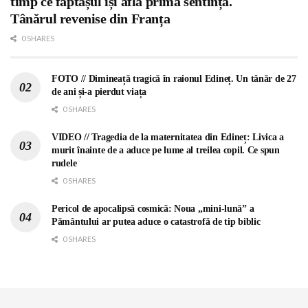
timp ce făptașul își afla prima sentință.
Tânărul revenise din Franța
0 SHARES
FOTO // Dimineață tragică în raionul Edineț. Un tânăr de 27
de ani și-a pierdut viața
0 SHARES
VIDEO // Tragedia de la maternitatea din Edineț: Livica a
murit înainte de a aduce pe lume al treilea copil. Ce spun
rudele
0 SHARES
Pericol de apocalipsă cosmică: Noua „mini-lună” a
Pământului ar putea aduce o catastrofă de tip biblic
0 SHARES