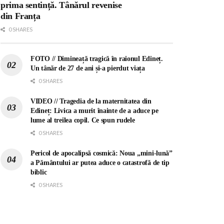
prima sentință. Tânărul revenise
din Franța
0 SHARES
FOTO // Dimineață tragică în raionul Edineț.
Un tânăr de 27 de ani și-a pierdut viața
0 SHARES
VIDEO // Tragedia de la maternitatea din
Edineț: Livica a murit înainte de a aduce pe
lume al treilea copil. Ce spun rudele
0 SHARES
Pericol de apocalipsă cosmică: Noua „mini-lună”
a Pământului ar putea aduce o catastrofă de tip
biblic
0 SHARES