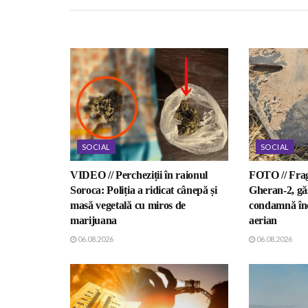
SOCIAL
SOCIAL
VIDEO // Percheziții în raionul
FOTO // Fra
Soroca: Poliția a ridicat cânepă și
Gheran-2, gă
masă vegetală cu miros de
condamnă înc
marijuana
aerian
06.08.2026
06.08.2026