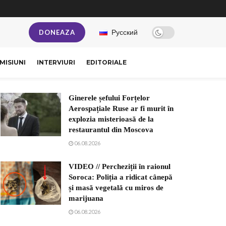
Русский
DONEAZA
MISIUNI
INTERVIURI
EDITORIALE
Ginerele șefului Forțelor
Aerospațiale Ruse ar fi murit în
explozia misterioasă de la
restaurantul din Moscova
06.08.2026
VIDEO // Percheziții în raionul
Soroca: Poliția a ridicat cânepă
și masă vegetală cu miros de
marijuana
06.08.2026