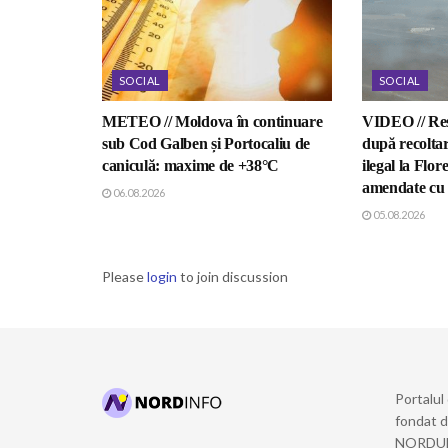
SOCIAL
SOCIAL
METEO // Moldova în continuare
VIDEO // Res
sub Cod Galben și Portocaliu de
după recoltar
caniculă: maxime de +38°C
ilegal la Flor
amendate cu 5
06.08.2026
05.08.2026
Please
login
to join discussion
Portalul
fondat 
NORDULUI