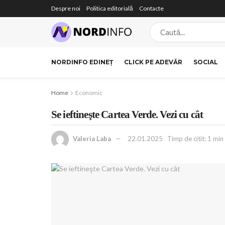
Despre noi
Politica editorială
Contacte
NORDINFO EDINEȚ
CLICK PE ADEVĂR
SOCIAL
Home
Economic
Se ieftineşte Cartea Verde. Vezi cu cât
Valeria Laba
22.01.2025
Timp de citit: 1 min 