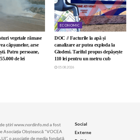
ECONOMIC
turi vegetale rămase
DOC // Facturile la apă și
ea căpșunelor, arse
canalizare ar putea exploda la
ești. Patru persoane,
Glodeni. Tariful propus depășește
5.000 de lei
110 lei pentru un metru cub
05.08.2026
Social
 de știri www.nordinfo.md a fost
de Asociația Obștească “VOCEA
Externe
”, o asociație de media fondată