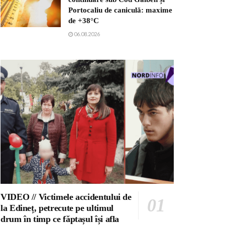
Portocaliu de caniculă: maxime
de +38°C
06.08.2026
VIDEO // Victimele accidentului de
la Edineț, petrecute pe ultimul
drum în timp ce făptașul își afla