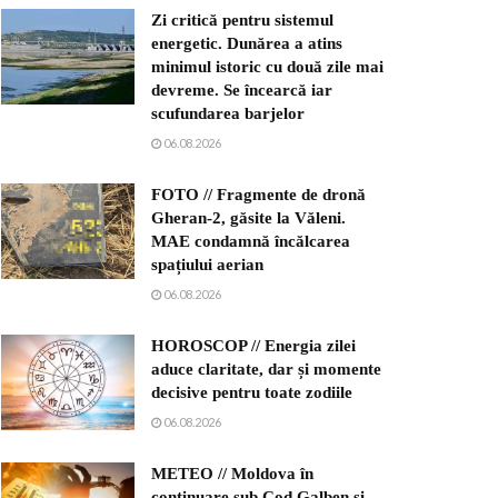
Zi critică pentru sistemul
energetic. Dunărea a atins
minimul istoric cu două zile mai
devreme. Se încearcă iar
scufundarea barjelor
06.08.2026
FOTO // Fragmente de dronă
Gheran-2, găsite la Văleni.
MAE condamnă încălcarea
spațiului aerian
06.08.2026
HOROSCOP // Energia zilei
aduce claritate, dar și momente
decisive pentru toate zodiile
06.08.2026
METEO // Moldova în
continuare sub Cod Galben și