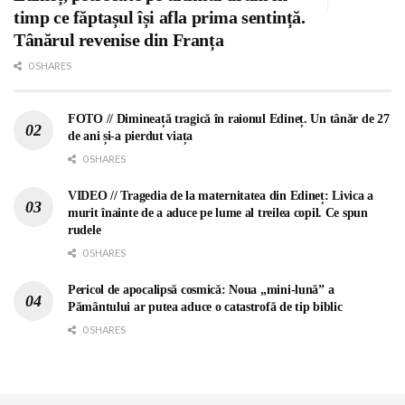
timp ce făptașul își afla prima sentință.
Tânărul revenise din Franța
0 SHARES
FOTO // Dimineață tragică în raionul Edineț. Un tânăr de 27
de ani și-a pierdut viața
0 SHARES
VIDEO // Tragedia de la maternitatea din Edineț: Livica a
murit înainte de a aduce pe lume al treilea copil. Ce spun
rudele
0 SHARES
Pericol de apocalipsă cosmică: Noua „mini-lună” a
Pământului ar putea aduce o catastrofă de tip biblic
0 SHARES