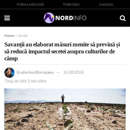
Politica editorială
Publicitate
Contacte
Home
Social
Savanții au elaborat măsuri menite să prevină și
să reducă impactul secetei asupra culturilor de
câmp
Ecaterina Moroșanu
16.08.2024
Timp de citit: 1 min citire