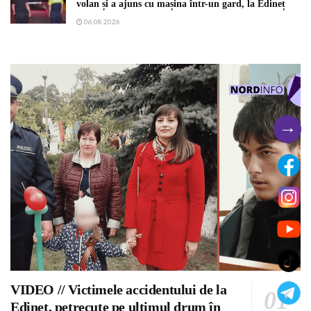
volan și a ajuns cu mașina într-un gard, la Edineț
06.08.2026
→
VIDEO // Victimele accidentului de la
Edineț, petrecute pe ultimul drum în