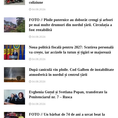
coliziune
06.08.2026
FOTO // Ploile puternice au doborât crengi și arbori
pe mai multe drumuri din nordul țării. Circulația a
fost restabilită
06.08.2026
Noua politică fiscală pentru 2027: Scutirea personală
va crește, iar accizele la tutun și țigări se majorează
06.08.2026
După caniculă vin ploile. Cod Galben de instabilitate
atmosferică în nordul și centrul țării
06.08.2026
Evghenia Guțul și Svetlana Popan, transferate la
Penitenciarul nr. 7 – Rusca
06.08.2026
FOTO // Un bărbat de 74 de ani a urcat beat la