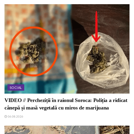
SOCIAL
VIDEO // Percheziții în raionul Soroca: Poliția a ridicat
cânepă și masă vegetală cu miros de marijuana
06.08.2026