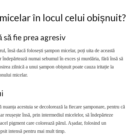
icelar în locul celui obișnuit?
 să fie prea agresiv
ul, însă dacă folosești șampon micelar, poți uita de această
r îndepărtează numai sebumul în exces și murdăria, fără însă să
losirea zilnică a unui șampon obișnuit poate cauza iritație la
onului micelar.
i
că nuanța acestuia se decolorează la fiecare șamponare, pentru că
r reușește însă, prin intermediul micelelor, să îndepărteze
și acel pigment care colorează părul. Așadar, folosind un
sit intensă pentru mai mult timp.