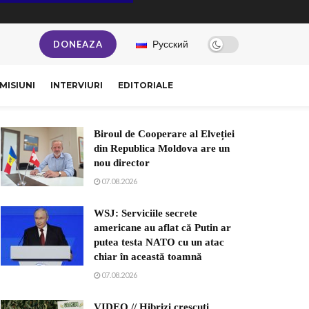
Русский
DONEAZA
MISIUNI
INTERVIURI
EDITORIALE
Biroul de Cooperare al Elveției
din Republica Moldova are un
nou director
07.08.2026
WSJ: Serviciile secrete
americane au aflat că Putin ar
putea testa NATO cu un atac
chiar în această toamnă
07.08.2026
VIDEO // Hibrizi crescuți