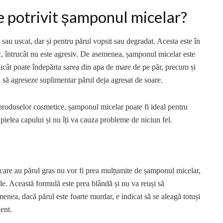
te potrivit șamponul micelar?
sau uscat, dar și pentru părul vopsit sau degradat. Acesta este în
ic, întrucât nu este agresiv. De asemenea, șamponul micelar este
ucât poate îndepărta sarea din apa de mare de pe păr, precum și
ă să agreseze suplimentar părul deja agresat de soare.
za produselor cosmetice, șamponul micelar poate fi ideal pentru
 pielea capului și nu îți va cauza probleme de niciun fel.
 care au părul gras nu vor fi prea mulțumite de șamponul micelar,
ile. Această formulă este prea blândă și nu va reuși să
enea, dacă părul este foarte murdar, e indicat să se aleagă totuși
ent.