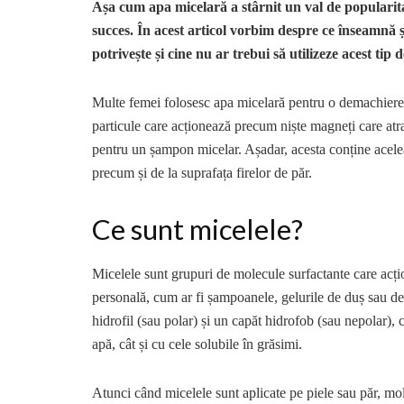
Așa cum apa micelară a stârnit un val de popularita
succes. În acest articol vorbim despre ce înseamnă 
potrivește și cine nu ar trebui să utilizeze acest tip
Multe femei folosesc apa micelară pentru o demachiere e
particule care acționează precum niște magneți care atrag
pentru un șampon micelar. Așadar, acesta conține aceleaș
precum și de la suprafața firelor de păr.
Ce sunt micelele?
Micelele sunt grupuri de molecule surfactante care acți
personală, cum ar fi șampoanele, gelurile de duș sau 
hidrofil (sau polar) și un capăt hidrofob (sau nepolar), 
apă, cât și cu cele solubile în grăsimi.
Atunci când micelele sunt aplicate pe piele sau păr, mol