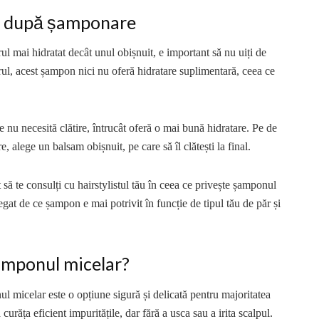
am după șamponare
ul mai hidratat decât unul obișnuit, e important să nu uiți de
ul, acest șampon nici nu oferă hidratare suplimentară, ceea ce
 nu necesită clătire, întrucât oferă o mai bună hidratare. Pe de
e, alege un balsam obișnuit, pe care să îl clătești la final.
t să te consulți cu hairstylistul tău în ceea ce privește șamponul
 legat de ce șampon e mai potrivit în funcție de tipul tău de păr și
amponul micelar?
 micelar este o opțiune sigură și delicată pentru majoritatea
curăța eficient impuritățile, dar fără a usca sau a irita scalpul.