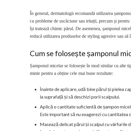
În general, dermatologii recomandă utilizarea șamponulu
cu probleme de uscăciune sau iritații, precum și pentru 
își tratează chimic părul. De asemenea, șamponul micel
reducă utilizarea produselor de styling agresive sau să 
Cum se folosește șamponul mic
Șamponul micelar se folosește în mod similar cu alte ti
minte pentru a obține cele mai bune rezultate:
Înainte de aplicare, udă bine părul și pielea ca
la suprafață și să deschizi porii scalpului.
Aplică o cantitate suficientă de șampon micela
Este important să nu exagerezi cu cantitatea 
Masează delicat părul și scalpul cu vârfurile d