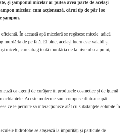
te, și șamponul micelar ar putea avea parte de același
șampon micelar, cum acționează, cărui tip de păr i se
 de șampon.
ficientă. În această apă micelară se regăsesc micele, adică
 murdăria de pe față. Ei bine, același lucru este valabil și
i micele, care atrag toată murdăria de la nivelul scalpului,
onează ca agenți de curățare în produsele cosmetice și de igienă
demachiantele. Aceste molecule sunt compuse dintr-o capăt
ceea ce le permite să interacționeze atât cu substanțele solubile în
eculele hidrofobe se atașează la impurități și particule de