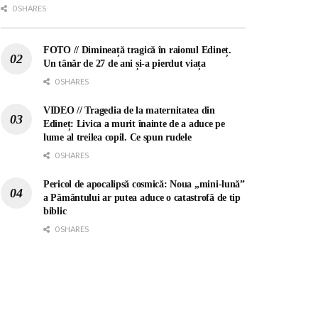
0 SHARES
FOTO // Dimineață tragică în raionul Edineț.
Un tânăr de 27 de ani și-a pierdut viața
0 SHARES
VIDEO // Tragedia de la maternitatea din
Edineț: Livica a murit înainte de a aduce pe
lume al treilea copil. Ce spun rudele
0 SHARES
Pericol de apocalipsă cosmică: Noua „mini-lună”
a Pământului ar putea aduce o catastrofă de tip
biblic
0 SHARES