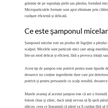
grăsime de pe suprafața pielii sau părului, formând mic
Microparticulele formate sunt apoi eliminate prin clătir
curățare eficientă și delicată.
Ce este șamponul micelar
Șamponul micelar este un produs de îngrijire a părului c
scalpul. Micelele sunt particule mici care atrag murdăria
într-un mod delicat și eficient, fără a provoca iritații sa
Acest tip de șampon este potrivit pentru toate tipurile de
deoarece nu conține ingrediente dure care pot deterior
potrivit și pentru persoanele cu scalp sensibil, deoarece
Marele avantaj al acestui șampon este că are o formulă 
folosit chiar și zilnic, dacă simți nevoia să îți speli pă
silicon, ceea ce înseamnă că părul va fi curățat fără să f