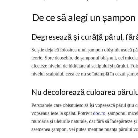
De ce să alegi un șampon m
Degresează și curăță părul, fără
Se știe deja că folosirea unui șampon obișnuit usucă păr
teorie. Spre deosebire de șamponul obișnuit, cel micela
afecteze nivelul de hidratare al scalpului și părului. Fo
nivelul scalpului, ceea ce nu se întâmplă în cazul șamp
Nu decolorează culoarea părulu
Persoanele care obișnuiesc să își vopsească părul știu 
vopseaua iese la spălat. Potrivit
doc.ro
, șamponul micela
murdăria și uleiurile naturale, dar fără să îndepărteze 
asemenea șampon, vei putea menține nuanța părului vop