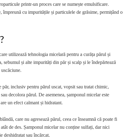
roparticule printr-un proces care se numește emulsificare.
e, împreună cu impuritățile și particulele de grăsime, permițând o
?
are utilizează tehnologia micelară pentru a curăța părul și
, sebumul și alte impurități din păr și scalp și le îndepărtează
u uscăciune.
 păr, inclusiv pentru părul uscat, vopsit sau tratat chimic,
a sau decolora părul. De asemenea, șamponul micelar este
 are un efect calmant și hidratant.
blândă, care nu agresează părul, ceea ce înseamnă că poate fi
rul atât de des. Șamponul micelar nu conține sulfați, dar nici
ie deshidratat sau încărcat.