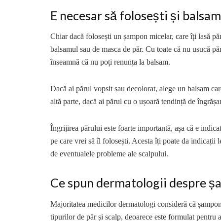
E necesar să folosești și bals
Chiar dacă folosești un șampon micelar, care îți lasă păr
balsamul sau de masca de păr. Cu toate că nu usucă păr
înseamnă că nu poți renunța la balsam.
Dacă ai părul vopsit sau decolorat, alege un balsam care
altă parte, dacă ai părul cu o ușoară tendință de îngrășar
Îngrijirea părului este foarte importantă, așa că e indica
pe care vrei să îl folosești. Acesta îți poate da indicații
de eventualele probleme ale scalpului.
Ce spun dermatologii despre ș
Majoritatea medicilor dermatologi consideră că șamponul
tipurilor de păr și scalp, deoarece este formulat pentru a 