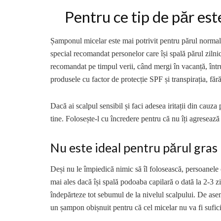
Pentru ce tip de păr es
Șamponul micelar este mai potrivit pentru părul normal 
special recomandat personelor care își spală părul ziln
recomandat pe timpul verii, când mergi în vacanță, într
produsele cu factor de protecție SPF și transpirația, făr
Dacă ai scalpul sensibil și faci adesea iritații din cau
tine. Folosește-l cu încredere pentru că nu îți agresează
Nu este ideal pentru părul gras
Deși nu le împiedică nimic să îl folosească, persoanele
mai ales dacă își spală podoaba capilară o dată la 2-3 z
îndepărteze tot sebumul de la nivelul scalpului. De asem
un șampon obișnuit pentru că cel micelar nu va fi sufici