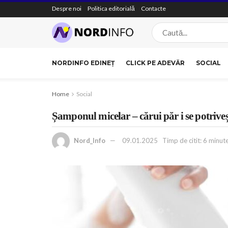
Despre noi
Politica editorială
Contacte
NORDINFO EDINEȚ
CLICK PE ADEVĂR
SOCIAL
Home
Social
Șamponul micelar – cărui păr i se potrive
Nord_Info
09.01.2025
Timp de citit: 6 minute