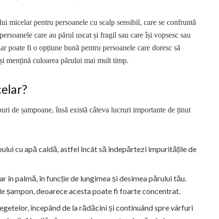
i micelar pentru persoanele cu scalp sensibil, care se confruntă
persoanele care au părul uscat și fragil sau care își vopsesc sau
ar poate fi o opțiune bună pentru persoanele care doresc să
își mențină culoarea părului mai mult timp.
elar?
puri de șampoane, însă există câteva lucruri importante de ținut
pului cu apă caldă, astfel încât să îndepărtezi impuritățile de
r în palmă, în funcție de lungimea și desimea părului tău.
de șampon, deoarece acesta poate fi foarte concentrat.
egetelor, începând de la rădăcini și continuând spre vârfuri