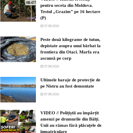
pentru seceta din Moldova.
Testul „Grazim” pe 16 hectare
(P)
07.08.2026
Peste două kilograme de tutun,
depistate asupra unui bărbat la
frontiera din Otaci. Marfa era
ascunsă pe corp
07.08.2026
Ultimele baraje de protecție de
pe Nistru au fost demontate
07.08.2026
VIDEO // Polițiștii au împărțit
amenzi pe drumurile din Bălți.
Unii au rămas fără plăcuțele de
înmatriculare