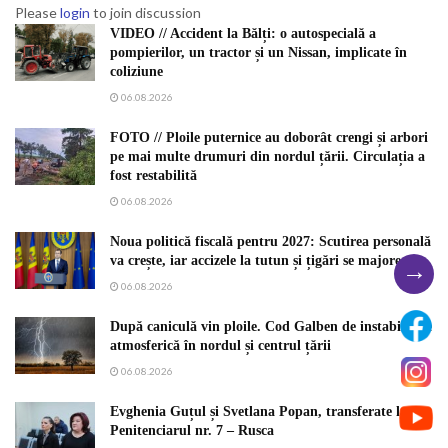
Please
login
to join discussion
VIDEO // Accident la Bălți: o autospecială a
pompierilor, un tractor și un Nissan, implicate în
coliziune
06.08.2026
FOTO // Ploile puternice au doborât crengi și arbori
pe mai multe drumuri din nordul țării. Circulația a
fost restabilită
06.08.2026
Noua politică fiscală pentru 2027: Scutirea personală
va crește, iar accizele la tutun și țigări se majorează
→
06.08.2026
După caniculă vin ploile. Cod Galben de instabilitate
atmosferică în nordul și centrul țării
06.08.2026
Evghenia Guțul și Svetlana Popan, transferate la
Penitenciarul nr. 7 – Rusca