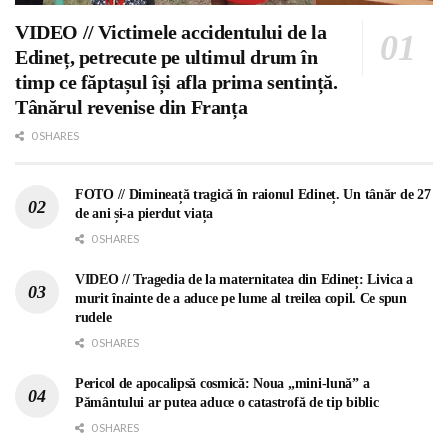
VIDEO // Victimele accidentului de la
Edineț, petrecute pe ultimul drum în
timp ce făptașul își afla prima sentință.
Tânărul revenise din Franța
0 SHARES
FOTO // Dimineață tragică în raionul Edineț. Un tânăr de 27
de ani și-a pierdut viața
0 SHARES
VIDEO // Tragedia de la maternitatea din Edineț: Livica a
murit înainte de a aduce pe lume al treilea copil. Ce spun
rudele
0 SHARES
Pericol de apocalipsă cosmică: Noua „mini-lună” a
Pământului ar putea aduce o catastrofă de tip biblic
0 SHARES