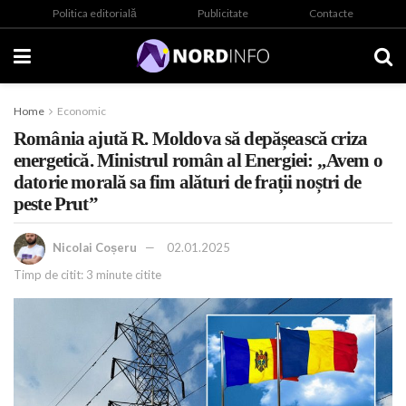
Politica editorială
Publicitate
Contacte
Home
Economic
România ajută R. Moldova să depășească criza
energetică. Ministrul român al Energiei: „Avem o
datorie morală sa fim alături de frații noștri de
peste Prut”
Nicolai Coșeru
02.01.2025
Timp de citit: 3 minute citite