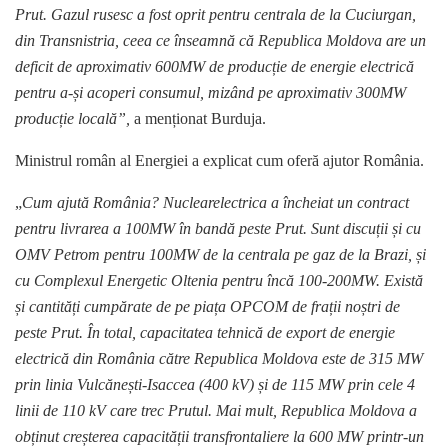
Prut. Gazul rusesc a fost oprit pentru centrala de la Cuciurgan,
din Transnistria, ceea ce înseamnă că Republica Moldova are un
deficit de aproximativ 600MW de producție de energie electrică
pentru a-și acoperi consumul, mizând pe aproximativ 300MW
producție locală”,
a menționat Burduja.
Ministrul român al Energiei a explicat cum oferă ajutor România.
„
Cum ajută România? Nuclearelectrica a încheiat un contract
pentru livrarea a 100MW în bandă peste Prut. Sunt discuții și cu
OMV Petrom pentru 100MW de la centrala pe gaz de la Brazi, și
cu Complexul Energetic Oltenia pentru încă 100-200MW. Există
și cantități cumpărate de pe piața OPCOM de frații noștri de
peste Prut. În total, capacitatea tehnică de export de energie
electrică din România către Republica Moldova este de 315 MW
prin linia Vulcănești-Isaccea (400 kV) și de 115 MW prin cele 4
linii de 110 kV care trec Prutul. Mai mult, Republica Moldova a
obținut creșterea capacității transfrontaliere la 600 MW printr-un