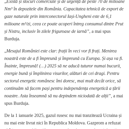
„
Există și stocuri comerciale și de urgență de peste 70 de milioane
Nm³ în depozitele din România. Capacitatea tehnică de export de
gaze naturale prin interconectorul Iași-Ungheni este de 6,1
milioane m³/zi, ceea ce poate acoperi întreg consumul dintre Prut
și Nistru, inclusiv în zilele friguroase de iarnă”
, a mai spus
Burduja.
„
Mesajul României este clar: frații în veci vor fi frați. Menirea
noastră este de a fi împreună și împreună cu Europa. Și așa va fi.
Înainte, împreună! (…) 2025 să ne aducă tuturor numai bucurii,
energie bună și împlinirea visurilor, alături de cei dragi. Pentru
sectorul energetic românesc îmi doresc, mai mult decât orice, să
continuăm să facem pași pentru independența energetică a țării
noastre. Asta înseamnă să nu depindem niciodată de alții”,
a mai
spus Burduja.
De la 1 ianuarie 2025, gazul rusesc nu mai tranzitează Ucraina și
nu mai este livrat nici în Republica Moldova. Gazprom a refuzat