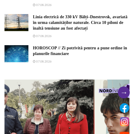
07.08.2026
Linia electrică de 330 kV Bălți–Dnestrovsk, avariată
în urma calamităților naturale. Circa 10 piloni de
înaltă tensiune au fost afectați
07.08.2026
HOROSCOP // Zi potrivită pentru a pune ordine în
planurile financiare
07.08.2026
→