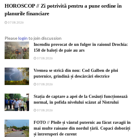
HOROSCOP // Zi potrivită pentru a pune ordine în
planurile financiare
07.08.2026
Please
login
to join discussion
Incendiu provocat de un fulger în raionul Drochia:
150 de baloți de paie au ars
07.08.2026
Vremea se strică din nou: Cod Galben de ploi
puternice, grindină și descărcări electrice
07.08.2026
Stația de captare a apei de la Cosăuți funcționează
normal, în pofida nivelului scăzut al Nistrului
07.08.2026
FOTO // Ploile și vântul puternic au făcut ravagii în
mai multe raioane din nordul țării. Copaci doborâți
și întreruperi de curent