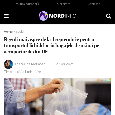
Politica editorială
Publicitate
Contacte
Home
Social
Reguli mai aspre de la 1 septembrie pentru
transportul lichidelor în bagajele de mână pe
aeroporturile din UE
Ecaterina Moroșanu
22.08.2024
Timp de citit: 1 min citire