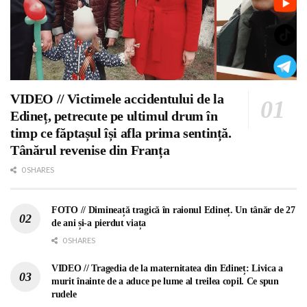
VIDEO // Victimele accidentului de la
Edineț, petrecute pe ultimul drum în
timp ce făptașul își afla prima sentință.
Tânărul revenise din Franța
0 SHARES
FOTO // Dimineață tragică în raionul Edineț. Un tânăr de 27
de ani și-a pierdut viața
0 SHARES
VIDEO // Tragedia de la maternitatea din Edineț: Livica a
murit înainte de a aduce pe lume al treilea copil. Ce spun
rudele