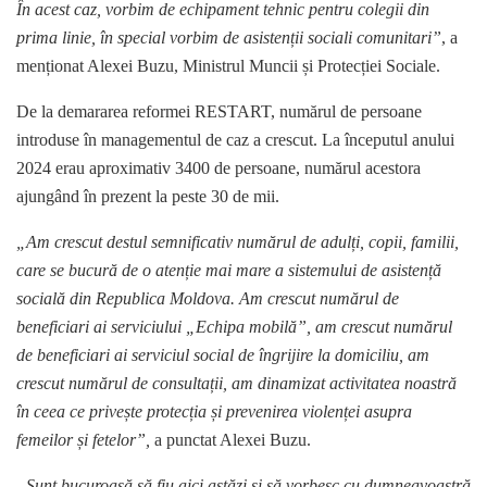
În acest caz, vorbim de echipament tehnic pentru colegii din
prima linie, în special vorbim de asistenții sociali comunitari”
, a
menționat Alexei Buzu, Ministrul Muncii și Protecției Sociale.
De la demararea reformei RESTART, numărul de persoane
introduse în managementul de caz a crescut. La începutul anului
2024 erau aproximativ 3400 de persoane, numărul acestora
ajungând în prezent la peste 30 de mii.
„Am crescut destul semnificativ numărul de adulți, copii, familii,
care se bucură de o atenție mai mare a sistemului de asistență
socială din Republica Moldova. Am crescut numărul de
beneficiari ai serviciului „Echipa mobilă”, am crescut numărul
de beneficiari ai serviciul social de îngrijire la domiciliu, am
crescut numărul de consultații, am dinamizat activitatea noastră
în ceea ce privește protecția și prevenirea violenței asupra
femeilor și fetelor”,
a punctat Alexei Buzu.
„Sunt bucuroasă să fiu aici astăzi și să vorbesc cu dumneavoastră