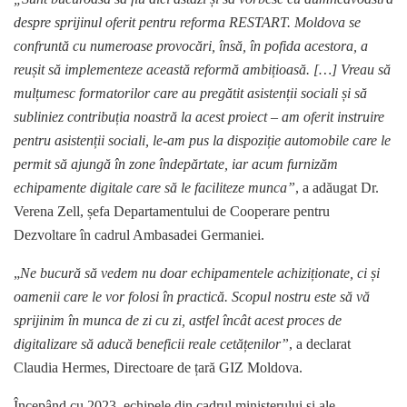
despre sprijinul oferit pentru reforma RESTART. Moldova se
confruntă cu numeroase provocări, însă, în pofida acestora, a
reușit să implementeze această reformă ambițioasă. […] Vreau să
mulțumesc formatorilor care au pregătit asistenții sociali și să
subliniez contribuția noastră la acest proiect – am oferit instruire
pentru asistenții sociali, le-am pus la dispoziție automobile care le
permit să ajungă în zone îndepărtate, iar acum furnizăm
echipamente digitale care să le faciliteze munca”
, a adăugat Dr.
Verena Zell, șefa Departamentului de Cooperare pentru
Dezvoltare în cadrul Ambasadei Germaniei.
„
Ne bucură să vedem nu doar echipamentele achiziționate, ci și
oamenii care le vor folosi în practică. Scopul nostru este să vă
sprijinim în munca de zi cu zi, astfel încât acest proces de
digitalizare să aducă beneficii reale cetățenilor”
, a declarat
Claudia Hermes, Directoare de țară GIZ Moldova.
Începând cu 2023, echipele din cadrul ministerului și ale