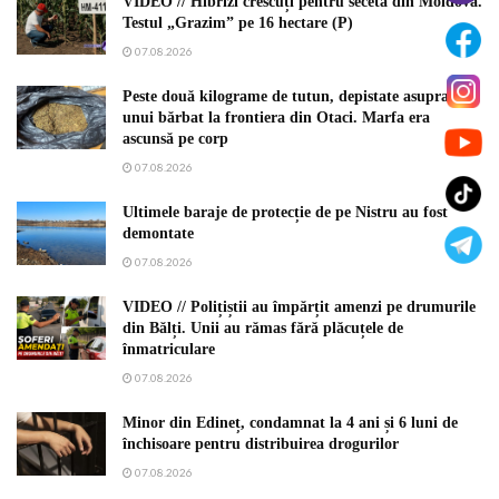
VIDEO // Hibrizi crescuți pentru seceta din Moldova.
Testul „Grazim” pe 16 hectare (P)
07.08.2026
Peste două kilograme de tutun, depistate asupra
unui bărbat la frontiera din Otaci. Marfa era
ascunsă pe corp
07.08.2026
Ultimele baraje de protecție de pe Nistru au fost
demontate
07.08.2026
VIDEO // Polițiștii au împărțit amenzi pe drumurile
din Bălți. Unii au rămas fără plăcuțele de
înmatriculare
07.08.2026
Minor din Edineț, condamnat la 4 ani și 6 luni de
închisoare pentru distribuirea drogurilor
07.08.2026