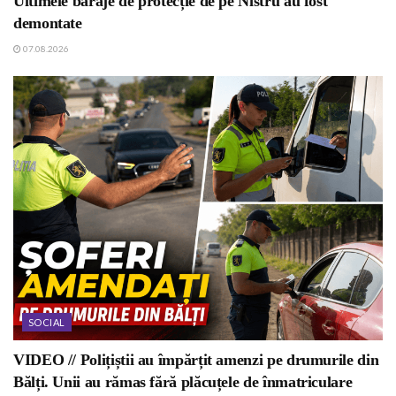
Ultimele baraje de protecție de pe Nistru au fost
demontate
07.08.2026
SOCIAL
VIDEO // Polițiștii au împărțit amenzi pe drumurile din
Bălți. Unii au rămas fără plăcuțele de înmatriculare