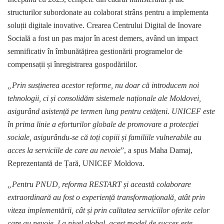
structurilor subordonate au colaborat strâns pentru a implementa
soluții digitale inovative. Crearea Centrului Digital de Inovare
Socială a fost un pas major în acest demers, având un impact
semnificativ în îmbunătățirea gestionării programelor de
compensații și înregistrarea gospodăriilor.
„Prin susținerea acestor reforme, nu doar că introducem noi
tehnologii, ci și consolidăm sistemele naționale ale Moldovei,
asigurând asistență pe termen lung pentru cetățeni. UNICEF este
în prima linie a eforturilor globale de promovare a protecției
sociale, asigurându-se că toți copiii și familiile vulnerabile au
acces la serviciile de care au nevoie
”, a spus Maha Damaj,
Reprezentantă de Țară, UNICEF Moldova.
„Pentru PNUD, reforma RESTART și această colaborare
extraordinară au fost o experiență transformațională, atât prin
viteza implementării, cât și prin calitatea serviciilor oferite celor
care au nevoie. La nivel global, acest model de succes este