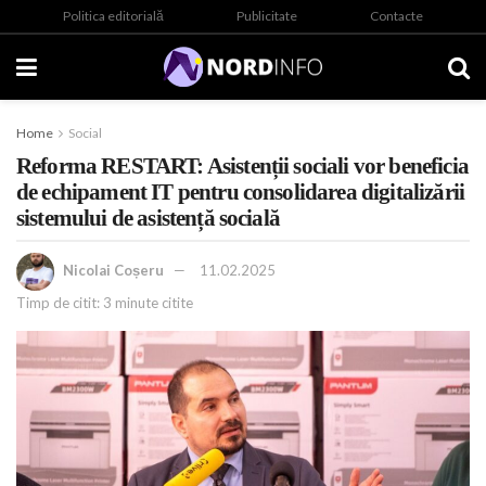
Politica editorială
Publicitate
Contacte
Home
Social
Reforma RESTART: Asistenții sociali vor beneficia
de echipament IT pentru consolidarea digitalizării
sistemului de asistență socială
Nicolai Coșeru
11.02.2025
Timp de citit: 3 minute citite