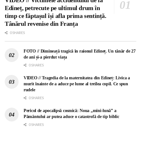
Edineț, petrecute pe ultimul drum în
timp ce făptașul își afla prima sentință.
Tânărul revenise din Franța
0 SHARES
FOTO // Dimineață tragică în raionul Edineț. Un tânăr de 27
de ani și-a pierdut viața
0 SHARES
VIDEO // Tragedia de la maternitatea din Edineț: Livica a
murit înainte de a aduce pe lume al treilea copil. Ce spun
rudele
0 SHARES
Pericol de apocalipsă cosmică: Noua „mini-lună” a
Pământului ar putea aduce o catastrofă de tip biblic
0 SHARES