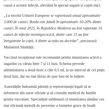
cauză a acestor infecții, afectând în special sugarii și copiii mici.
„La nivelul Uniunii Europene se raportează anual aproximativ
3.000 de cazuri. Boala este fatală în aproximativ 10-20% dintre
cazuri. În anul 2025, în Republica Moldova au fost raportate 16
cazuri de infecție meningococică, dintre care 15 au fost
înregistrate la copii, 4 dintre aceștia au decedat”,
precizează
Ministerul Sănătății.
Vaccinul recepționat este recomandat pentru imunizarea activă a
sugarilor cu vârsta între 7 și 11 luni. Schema prevede
administrarea a două doze a câte 0,5 ml, la un interval de cel puțin
două luni, dar nu mai târziu de șase luni de la inițiere.
Autoritățile îndeamnă părinții și reprezentanții legali să se
informeze din surse oficiale și să consulte medicul de familie
pentru vaccinare. Specialiștii subliniază că imunizarea rămâne cea
mai eficientă metodă de prevenire a formelor grave de boală