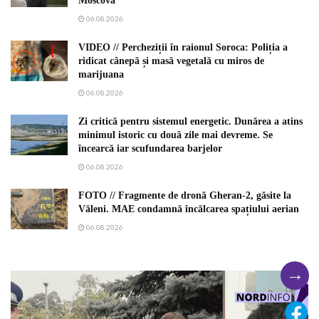
Moscova
06.08.2026
VIDEO // Percheziții în raionul Soroca: Poliția a
ridicat cânepă și masă vegetală cu miros de
marijuana
06.08.2026
Zi critică pentru sistemul energetic. Dunărea a atins
minimul istoric cu două zile mai devreme. Se
încearcă iar scufundarea barjelor
06.08.2026
FOTO // Fragmente de dronă Gheran-2, găsite la
Văleni. MAE condamnă încălcarea spațiului aerian
06.08.2026
→