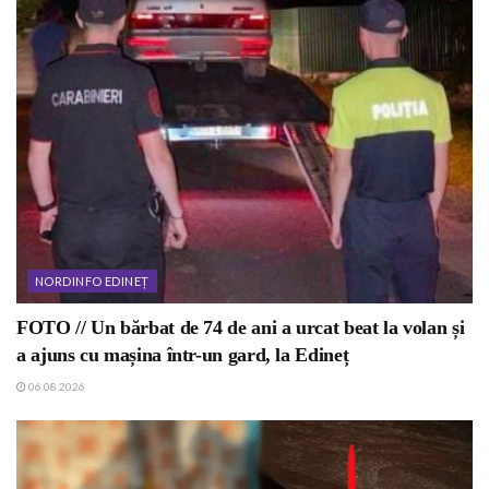
NORDINFO EDINEȚ
FOTO // Un bărbat de 74 de ani a urcat beat la volan și
a ajuns cu mașina într-un gard, la Edineț
06.08.2026