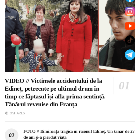
VIDEO // Victimele accidentului de la
Edineț, petrecute pe ultimul drum în
timp ce făptașul își afla prima sentință.
Tânărul revenise din Franța
0 SHARES
FOTO // Dimineață tragică în raionul Edineț. Un tânăr de 27
de ani și-a pierdut viața