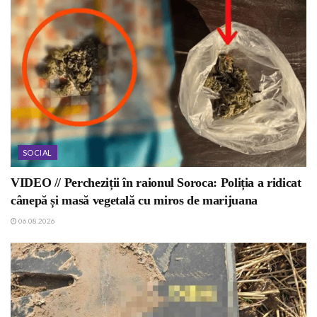
SOCIAL
VIDEO // Percheziții în raionul Soroca: Poliția a ridicat
cânepă și masă vegetală cu miros de marijuana
06.08.2026