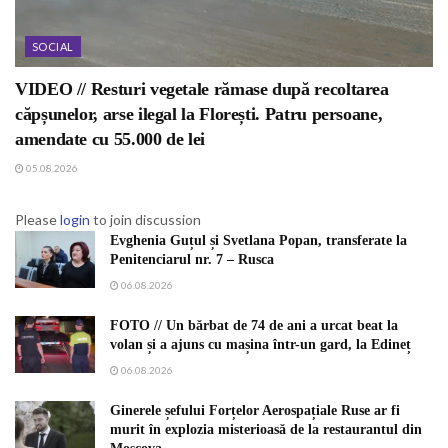
SOCIAL
VIDEO // Resturi vegetale rămase după recoltarea
căpșunelor, arse ilegal la Florești. Patru persoane,
amendate cu 55.000 de lei
05.08.2026
Please
login
to join discussion
Evghenia Guțul și Svetlana Popan, transferate la
Penitenciarul nr. 7 – Rusca
06.08.2026
FOTO // Un bărbat de 74 de ani a urcat beat la
volan și a ajuns cu mașina într-un gard, la Edineț
06.08.2026
Ginerele șefului Forțelor Aerospațiale Ruse ar fi
murit în explozia misterioasă de la restaurantul din