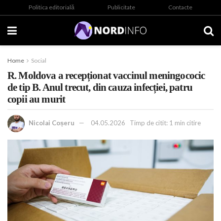
Politica editorială
Publicitate
Contacte
Home
Social
R. Moldova a recepționat vaccinul meningococic
de tip B. Anul trecut, din cauza infecției, patru
copii au murit
Nicolai Coșeru
04.05.2026
Timp de citit: 1 min citire