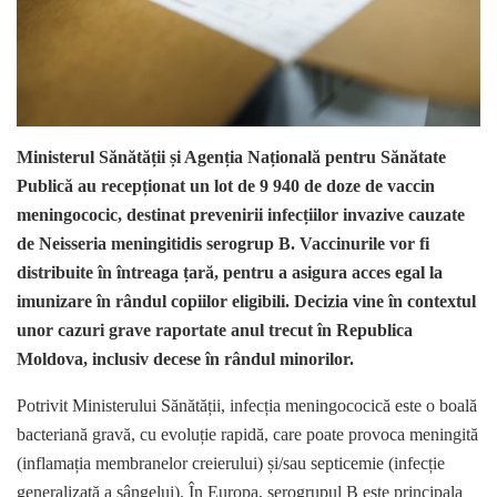
Ministerul Sănătății și Agenția Națională pentru Sănătate
Publică au recepționat un lot de 9 940 de doze de vaccin
meningococic, destinat prevenirii infecțiilor invazive cauzate
de Neisseria meningitidis serogrup B. Vaccinurile vor fi
distribuite în întreaga țară, pentru a asigura acces egal la
imunizare în rândul copiilor eligibili. Decizia vine în contextul
unor cazuri grave raportate anul trecut în Republica
Moldova, inclusiv decese în rândul minorilor.
Potrivit Ministerului Sănătății, infecția meningococică este o boală
bacteriană gravă, cu evoluție rapidă, care poate provoca meningită
(inflamația membranelor creierului) și/sau septicemie (infecție
generalizată a sângelui). În Europa, serogrupul B este principala