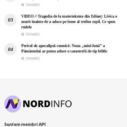
0 SHARES
VIDEO // Tragedia de la maternitatea din Edineț: Livica a
murit înainte de a aduce pe lume al treilea copil. Ce spun
rudele
0 SHARES
Pericol de apocalipsă cosmică: Noua „mini-lună” a
Pământului ar putea aduce o catastrofă de tip biblic
0 SHARES
Suntem membri API