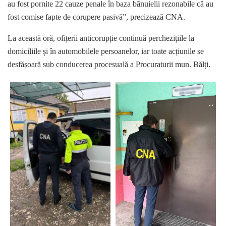
au fost pornite 22 cauze penale în baza bănuielii rezonabile că au
fost comise fapte de corupere pasivă”, precizează CNA.
La această oră, ofițerii anticorupție continuă perchezițiile la
domiciliile și în automobilele persoanelor, iar toate acțiunile se
desfășoară sub conducerea procesuală a Procuraturii mun. Bălți.