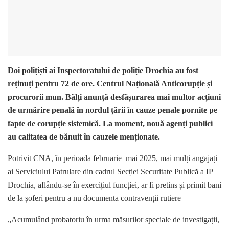
Doi polițiști ai Inspectoratului de poliție Drochia au fost
reținuți pentru 72 de ore. Centrul Națională Anticorupție și
procurorii mun. Bălți anunță desfășurarea mai multor acțiuni
de urmărire penală în nordul țării în cauze penale pornite pe
fapte de corupție sistemică. La moment, nouă agenți publici
au calitatea de bănuit în cauzele menționate.
Potrivit CNA, în perioada februarie–mai 2025, mai mulți angajați
ai Serviciului Patrulare din cadrul Secției Securitate Publică a IP
Drochia, aflându-se în exercițiul funcției, ar fi pretins și primit bani
de la șoferi pentru a nu documenta contravenții rutiere
„Acumulând probatoriu în urma măsurilor speciale de investigații,