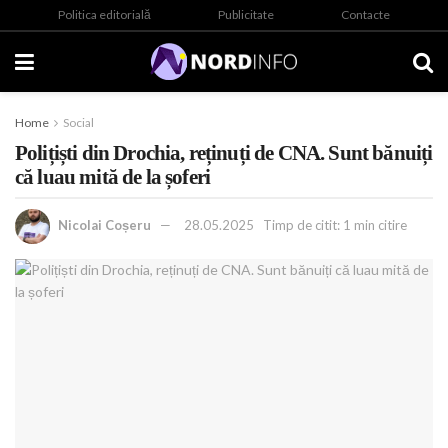
Politica editorială
Publicitate
Contacte
Home
Social
Polițiști din Drochia, reținuți de CNA. Sunt bănuiți
că luau mită de la șoferi
Nicolai Coșeru
28.05.2025
Timp de citit: 1 min citire