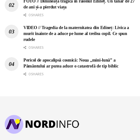
FOTO // Dimineață tragică în raionul Edineț. Un tânăr de 27
de ani și-a pierdut viața
0 SHARES
VIDEO // Tragedia de la maternitatea din Edineț: Livica a
murit înainte de a aduce pe lume al treilea copil. Ce spun
rudele
0 SHARES
Pericol de apocalipsă cosmică: Noua „mini-lună” a
Pământului ar putea aduce o catastrofă de tip biblic
0 SHARES