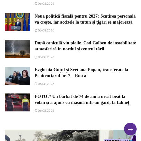
06.08.2026
Noua politică fiscală pentru 2027: Scutirea personală
va crește, iar accizele la tutun și țigări se majorează
06.08.2026
După caniculă vin ploile. Cod Galben de instabilitate
atmosferică în nordul și centrul țării
06.08.2026
Evghenia Guțul și Svetlana Popan, transferate la
Penitenciarul nr. 7 – Rusca
06.08.2026
FOTO // Un bărbat de 74 de ani a urcat beat la
volan și a ajuns cu mașina într-un gard, la Edineț
06.08.2026
→