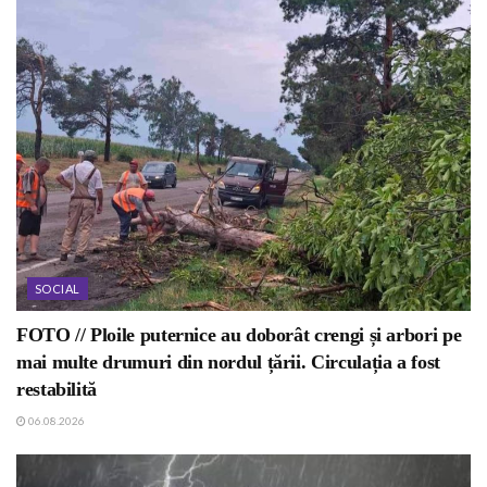
SOCIAL
FOTO // Ploile puternice au doborât crengi și arbori pe
mai multe drumuri din nordul țării. Circulația a fost
restabilită
06.08.2026