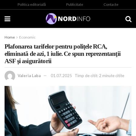
Politica editorială
Publicitate
Contacte
Home
Economic
Plafonarea tarifelor pentru poliţele RCA,
eliminată de azi, 1 iulie. Ce spun reprezentanţii
ASF şi asigurătorii
Valeria Laba
01.07.2025
Timp de citit: 2 minute citite