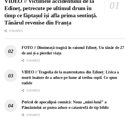
VIDEO // Victimele accidentului de la
Edineț, petrecute pe ultimul drum în
timp ce făptașul își afla prima sentință.
Tânărul revenise din Franța
0 SHARES
FOTO // Dimineață tragică în raionul Edineț. Un tânăr de 27
de ani și-a pierdut viața
0 SHARES
VIDEO // Tragedia de la maternitatea din Edineț: Livica a
murit înainte de a aduce pe lume al treilea copil. Ce spun
rudele
0 SHARES
Pericol de apocalipsă cosmică: Noua „mini-lună” a
Pământului ar putea aduce o catastrofă de tip biblic
0 SHARES