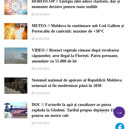
HOROSCOP // Energia zilei aduce claritate, dar și
momente decisive pentru toate zodiile
06.08.2026
METEO // Moldova în continuare sub Cod Galben și
Portocaliu de caniculă: maxime de +38°C
06.08.2026
VIDEO // Resturi vegetale rămase după recoltarea
căpșunelor, arse ilegal la Florești. Patru persoane,
amendate cu 55.000 de lei
05.08.2026
Sistemul național de apărare al Republicii Moldova
urmează să fie modernizat până în 2030
05.08.2026
DOC // Facturile la apă și canalizare ar putea
→
exploda la Glodeni. Tariful propus depășește 110 lei
pentru un metru cub
05.08.2026