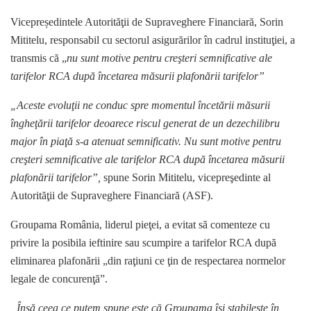
Vicepreședintele Autorităţii de Supraveghere Financiară, Sorin
Mititelu, responsabil cu sectorul asigurărilor în cadrul instituţiei, a
transmis că „
nu sunt motive pentru creşteri semnificative ale
tarifelor RCA după încetarea măsurii plafonării tarifelor”
„Aceste evoluţii ne conduc spre momentul încetării măsurii
îngheţării tarifelor deoarece riscul generat de un dezechilibru
major în piaţă s-a atenuat semnificativ. Nu sunt motive pentru
creşteri semnificative ale tarifelor RCA după încetarea măsurii
plafonării tarifelor”,
spune Sorin Mititelu, vicepreşedinte al
Autorităţii de Supraveghere Financiară (ASF).
Groupama România, liderul pieţei, a evitat să comenteze cu
privire la posibila ieftinire sau scumpire a tarifelor RCA după
eliminarea plafonării „din raţiuni ce ţin de respectarea normelor
legale de concurenţă”.
„Însă ceea ce putem spune este că Groupama îşi stabileşte în