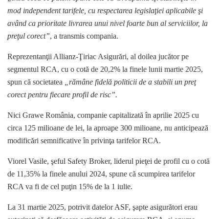
mod independent tarifele, cu respectarea legislaţiei aplicabile şi
având ca prioritate livrarea unui nivel foarte bun al serviciilor, la
preţul corect”
, a transmis compania.
Reprezentanţii Allianz-Ţiriac Asigurări, al doilea jucător pe
segmentul RCA, cu o cotă de 20,2% la finele lunii martie 2025,
spun că societatea
„rămâne fidelă politicii de a stabili un preţ
corect pentru fiecare profil de risc”.
Nici Grawe România, companie capitalizată în aprilie 2025 cu
circa 125 milioane de lei, la aproape 300 milioane, nu anticipează
modificări semnificative în privinţa tarifelor RCA.
Viorel Vasile, şeful Safety Broker, liderul pieţei de profil cu o cotă
de 11,35% la finele anului 2024, spune că scumpirea tarifelor
RCA va fi de cel puţin 15% de la 1 iulie.
La 31 martie 2025, potrivit datelor ASF, şapte asigurători erau