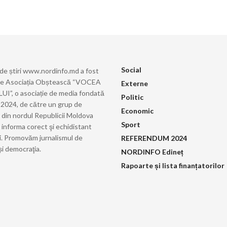
Social
 de știri www.nordinfo.md a fost
de Asociația Obștească “VOCEA
Externe
”, o asociație de media fondată
Politic
ie 2024, de către un grup de
Economic
i din nordul Republicii Moldova
Sport
 informa corect şi echidistant
i. Promovăm jurnalismul de
REFERENDUM 2024
și democraţia.
NORDINFO Edineț
Rapoarte și lista finanțatorilor