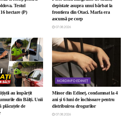
ldova. Testul
depistate asupra unui bărbat la
16 hectare (P)
frontiera din Otaci. Marfa era
ascunsă pe corp
07.08.2026
NORDINFO EDINEȚ
țiștii au împărțit
Minor din Edineț, condamnat la 4
murile din Bălți. Unii
ani și 6 luni de închisoare pentru
 plăcuțele de
distribuirea drogurilor
e
07.08.2026