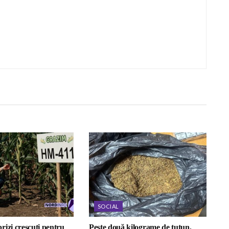
SOCIAL
rizi crescuți pentru
Peste două kilograme de tutun,