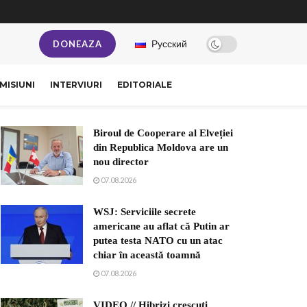
Русский
DONEAZA
MISIUNI
INTERVIURI
EDITORIALE
Biroul de Cooperare al Elveției
din Republica Moldova are un
nou director
07.08.2026
WSJ: Serviciile secrete
americane au aflat că Putin ar
putea testa NATO cu un atac
chiar în această toamnă
07.08.2026
VIDEO // Hibrizi crescuți