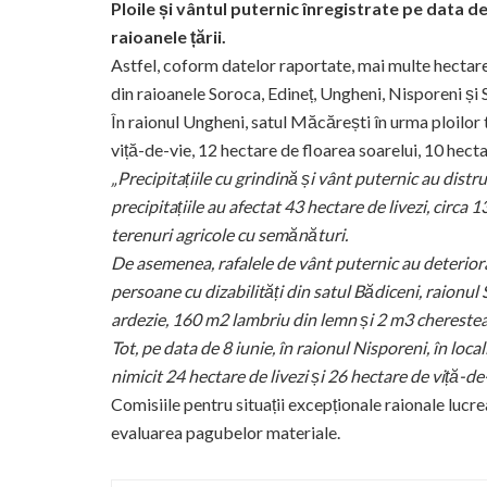
Ploile și vântul puternic înregistrate pe data 
raioanele țării.
Astfel, coform datelor raportate, mai multe hectare d
din raioanele Soroca, Edineț, Ungheni, Nisporeni și 
În raionul Ungheni, satul Măcărești în urma ploilor 
viță-de-vie, 12 hectare de floarea soarelui, 10 hec
„Precipitațiile cu grindină și vânt puternic au distr
precipitațiile au afectat 43 hectare de livezi, circa
terenuri agricole cu semănături.
De asemenea, rafalele de vânt puternic au deterio
persoane cu dizabilități din satul Bădiceni, raionul S
ardezie, 160 m2 lambriu din lemn și 2 m3 cherestea
Tot, pe data de 8 iunie, în raionul Nisporeni, în local
nimicit 24 hectare de livezi și 26 hectare de viță-de
Comisiile pentru situații excepționale raionale lucre
evaluarea pagubelor materiale.