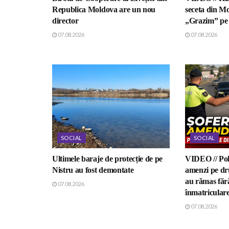
Republica Moldova are un nou
seceta din Mo
director
„Grazim” pe 
07.08.2026
07.08.2026
SOCIAL
SOCIAL
Ultimele baraje de protecție de pe
VIDEO // Poli
Nistru au fost demontate
amenzi pe dru
au rămas fără
07.08.2026
înmatricular
07.08.2026