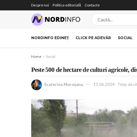
Despre noi
Politica editorială
Contacte
NORDINFO EDINEȚ
CLICK PE ADEVĂR
SOCIAL
Home
Social
Peste 500 de hectare de culturi agricole, di
Ecaterina Moroșanu
11.06.2024
Timp de citi