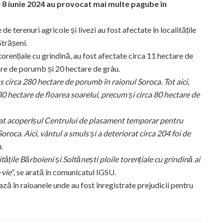
de 8 iunie 2024 au provocat mai multe pagube în
e terenuri agricole și livezi au fost afectate în localitățile
Strășeni.
torențiale cu grindină, au fost afectate circa 11 hectare de
tare de porumb și 20 hectare de grâu.
us circa 280 hectare de porumb în raionul Soroca. Tot aici,
 130 hectare de floarea soarelui, precum și circa 80 hectare de
rat acoperișul Centrului de plasament temporar pentru
oroca. Aici, vântul a smuls și a deteriorat circa 204 foi de
.
itățile Bărboieni și Soltănești ploile torențiale cu grindină ai
-vie
”, se arată în comunicatul IGSU.
ază în raioanele unde au fost înregistrate prejudicii pentru