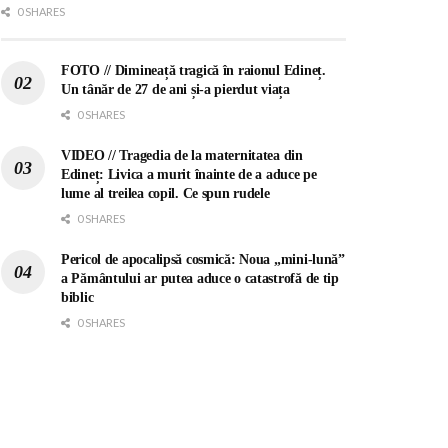
0 SHARES
FOTO // Dimineață tragică în raionul Edineț.
Un tânăr de 27 de ani și-a pierdut viața
0 SHARES
VIDEO // Tragedia de la maternitatea din
Edineț: Livica a murit înainte de a aduce pe
lume al treilea copil. Ce spun rudele
0 SHARES
Pericol de apocalipsă cosmică: Noua „mini-lună”
a Pământului ar putea aduce o catastrofă de tip
biblic
0 SHARES