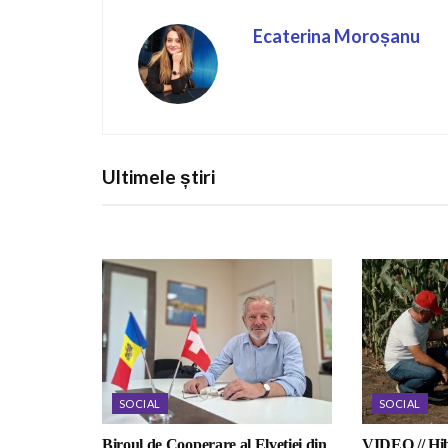
Ecaterina Moroșanu
Ultimele știri
SOCIAL
SOCIAL
Biroul de Cooperare al Elveției din
VIDEO // Hib