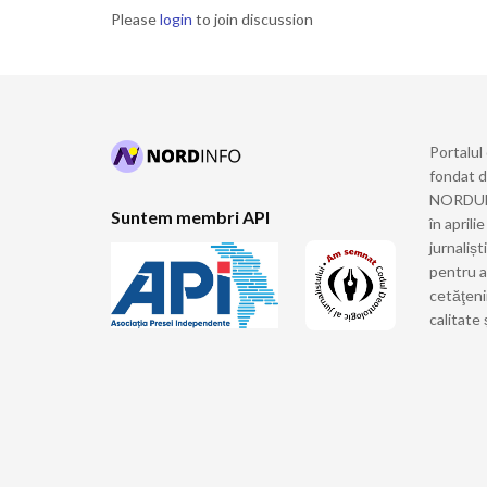
Please
login
to join discussion
Portalul
fondat 
NORDULUI
Suntem membri API
în april
jurnalișt
pentru a
cetăţeni
calitate 