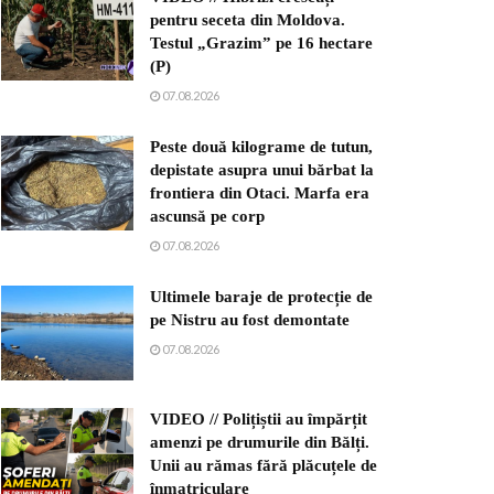
pentru seceta din Moldova.
Testul „Grazim” pe 16 hectare
(P)
07.08.2026
Peste două kilograme de tutun,
depistate asupra unui bărbat la
frontiera din Otaci. Marfa era
ascunsă pe corp
07.08.2026
Ultimele baraje de protecție de
pe Nistru au fost demontate
07.08.2026
VIDEO // Polițiștii au împărțit
amenzi pe drumurile din Bălți.
Unii au rămas fără plăcuțele de
înmatriculare