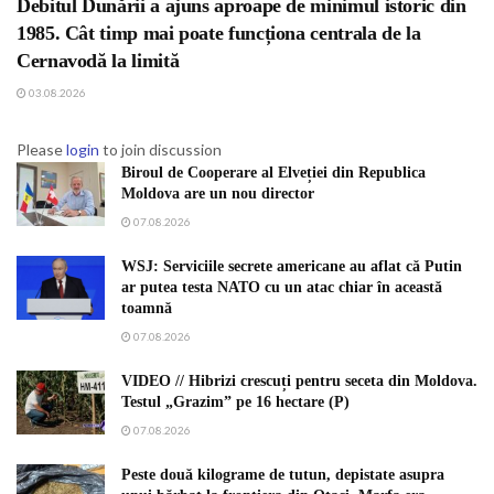
Debitul Dunării a ajuns aproape de minimul istoric din
1985. Cât timp mai poate funcționa centrala de la
Cernavodă la limită
03.08.2026
Please
login
to join discussion
Biroul de Cooperare al Elveției din Republica
Moldova are un nou director
07.08.2026
WSJ: Serviciile secrete americane au aflat că Putin
ar putea testa NATO cu un atac chiar în această
toamnă
07.08.2026
VIDEO // Hibrizi crescuți pentru seceta din Moldova.
Testul „Grazim” pe 16 hectare (P)
07.08.2026
Peste două kilograme de tutun, depistate asupra