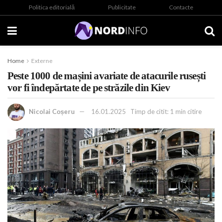
Politica editorială
Publicitate
Contacte
Home
Externe
Peste 1000 de mașini avariate de atacurile rusești
vor fi îndepărtate de pe străzile din Kiev
Nicolai Coșeru
16.01.2025
Timp de citit: 1 min citire