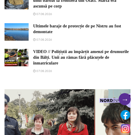
unui bărbat la frontiera din Otaci. Marfa era
ascunsă pe corp
07.08.2026
Ultimele baraje de protecție de pe Nistru au fost
demontate
07.08.2026
VIDEO // Polițiștii au împărțit amenzi pe drumurile
din Bălți. Unii au rămas fără plăcuțele de
înmatriculare
07.08.2026
→