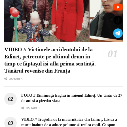
VIDEO // Victimele accidentului de la
Edineț, petrecute pe ultimul drum în
timp ce făptașul își afla prima sentință.
Tânărul revenise din Franța
0 SHARES
FOTO // Dimineață tragică în raionul Edineț. Un tânăr de 27
de ani și-a pierdut viața
0 SHARES
VIDEO // Tragedia de la maternitatea din Edineț: Livica a
murit înainte de a aduce pe lume al treilea copil. Ce spun