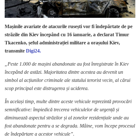
Mașinile avariate de atacurile rusești vor fi îndepărtate de pe
străzile din Kiev începând cu 16 ianuarie, a declarat Timur
Tkacenko, șeful administrației militare a orașului Kiev,
transmite
Digi24.
„Peste 1.000 de mașini abandonate au fost înregistrate în Kiev
începând de astăzi. Majoritatea dintre acestea au devenit un
simbol al acțiunilor criminale ale statului terorist vecin, al cărui
scop principal este distrugerea și uciderea.
În același timp, multe dintre aceste vehicule reprezintă provocări
semnificative: împiedică trecerea vehiculelor de urgență și
diminuează aspectul străzilor și al zonelor rezidențiale unde au
fost abandonate pentru a se degrada.
Mâine, vom începe procesul
de îndepărtare a acestor vehicule”.