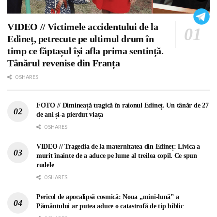
VIDEO // Victimele accidentului de la
Edineț, petrecute pe ultimul drum în
timp ce făptașul își afla prima sentință.
Tânărul revenise din Franța
0 SHARES
FOTO // Dimineață tragică în raionul Edineț. Un tânăr de 27
de ani și-a pierdut viața
0 SHARES
VIDEO // Tragedia de la maternitatea din Edineț: Livica a
murit înainte de a aduce pe lume al treilea copil. Ce spun
rudele
0 SHARES
Pericol de apocalipsă cosmică: Noua „mini-lună” a
Pământului ar putea aduce o catastrofă de tip biblic