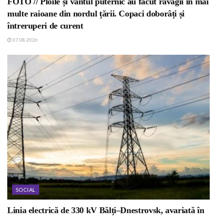
FOTO // Ploile și vântul puternic au făcut ravagii în mai
multe raioane din nordul țării. Copaci doborâți și
întreruperi de curent
07.08.2026
SOCIAL
Linia electrică de 330 kV Bălți–Dnestrovsk, avariată în