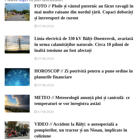
FOTO // Ploile și vântul puternic au făcut ravagii în
mai multe raioane din nordul țării. Copaci doborâți
și întreruperi de curent
07.08.2026
Linia electrică de 330 kV Bălți–Dnestrovsk, avariată
în urma calamităților naturale. Circa 10 piloni de
înaltă tensiune au fost afectați
07.08.2026
HOROSCOP // Zi potrivită pentru a pune ordine în
planurile financiare
07.08.2026
METEO // Meteorologii anunță ploi și caniculă: ce
temperaturi se vor înregistra astăzi
07.08.2026
VIDEO // Accident la Bălți: o autospecială a
pompierilor, un tractor și un Nissan, implicate în
coliziune