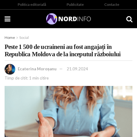
Politica editorială
Publicitate
Contacte
Home
Social
Peste 1 500 de ucraineni au fost angajați în
Republica Moldova de la începutul războiului
Ecaterina Moroșanu
21.09.2024
Timp de citit: 1 min citire