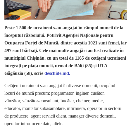
Peste 1 500 de ucraineni s-au angajat în câmpul muncii de la
începutul războiului. Potrivit Agenției Naționale pentru
Ocuparea Forței de Muncă, dintre aceștia 1021 sunt femei, iar
497 sunt bărbaţi. Cele mai multe angajări au fost realizate în
municipiul Chișinău, cu un total de 1165 de cetățeni ucraineni
integrați pe piața muncii, urmat de Bălți (85) și UTA
Găgăuzia (58), scrie
deschide.md.
Cetățenii ucraineni s-au angajat în diverse domenii, ocupând
locuri de muncă precum: programator, inginer, cusător,
vânzător, vânzător-consultant, bucătar, chelner, medic,
educator, montator subasamblare, infirmieră, operator in sectorul
de producere, agent servicii client, manager diverse domenii,
operator introducere date, altele.