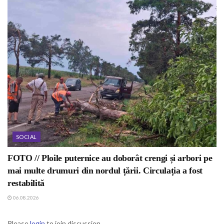
SOCIAL
FOTO // Ploile puternice au doborât crengi și arbori pe
mai multe drumuri din nordul țării. Circulația a fost
restabilită
06.08.2026
Please
login
to join discussion