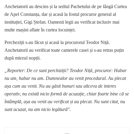
Anchetatorii au descins și la sediul Pachetului de pe lângă Curtea
de Apel Constanța, dar și acasă la fostul procuror general al
instituției, Gigi Ștefan. Oamenii legii au verificat inclusiv mai
multe mașini aflate în curtea locuinței.
Percheziții s-au făcut și acasă la procurorul Teodor Niță.
Anchetatorii au verificat toate camerele casei și s-au retras puțin
după miezul nopții.
„Reporter: De ce sunt perchiziții?
Teodor Niță, procuror: Habar
nu am, habar nu am.
Dumnealor au venit procedural. Au plecat
așa cum au venit. Nu au găsit bunuri sau altceva de interes
operativ, nu există nicio formă de acuzație, chiar foarte bine că se
întâmplă, așa au venit au verificat și au plecat. Nu sunt citat, nu
sunt acuzat, nu am nicio legătură
”.