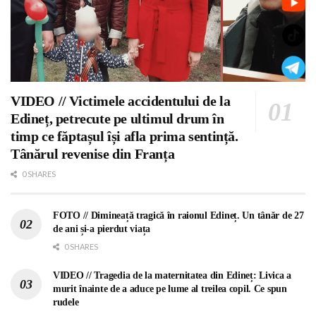
VIDEO // Victimele accidentului de la
Edineț, petrecute pe ultimul drum în
timp ce făptașul își afla prima sentință.
Tânărul revenise din Franța
0 SHARES
FOTO // Dimineață tragică în raionul Edineț. Un tânăr de 27
de ani și-a pierdut viața
0 SHARES
VIDEO // Tragedia de la maternitatea din Edineț: Livica a
murit înainte de a aduce pe lume al treilea copil. Ce spun
rudele