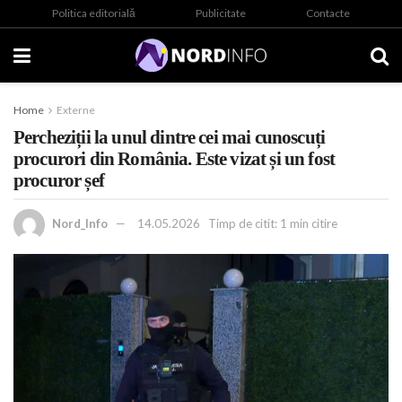
Politica editorială
Publicitate
Contacte
Home
Externe
Percheziții la unul dintre cei mai cunoscuți
procurori din România. Este vizat și un fost
procuror șef
Nord_Info
14.05.2026
Timp de citit: 1 min citire