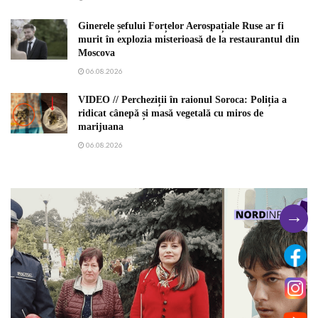
Ginerele șefului Forțelor Aerospațiale Ruse ar fi
murit în explozia misterioasă de la restaurantul din
Moscova
06.08.2026
VIDEO // Percheziții în raionul Soroca: Poliția a
ridicat cânepă și masă vegetală cu miros de
marijuana
06.08.2026
→