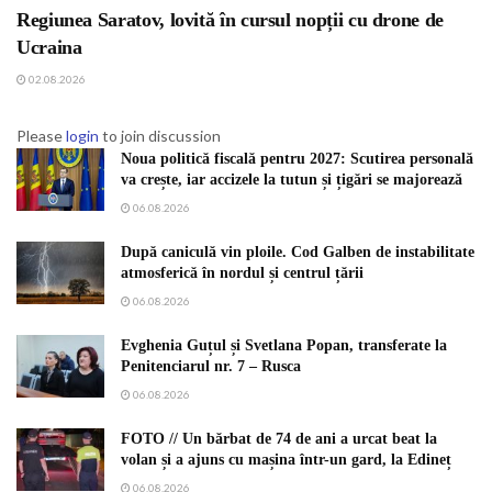
Regiunea Saratov, lovită în cursul nopții cu drone de
Ucraina
02.08.2026
Please
login
to join discussion
Noua politică fiscală pentru 2027: Scutirea personală
va crește, iar accizele la tutun și țigări se majorează
06.08.2026
După caniculă vin ploile. Cod Galben de instabilitate
atmosferică în nordul și centrul țării
06.08.2026
Evghenia Guțul și Svetlana Popan, transferate la
Penitenciarul nr. 7 – Rusca
06.08.2026
FOTO // Un bărbat de 74 de ani a urcat beat la
volan și a ajuns cu mașina într-un gard, la Edineț
06.08.2026