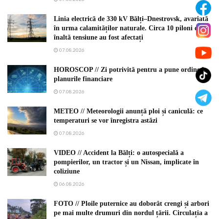
Linia electrică de 330 kV Bălți–Dnestrovsk, avariată
în urma calamităților naturale. Circa 10 piloni de
înaltă tensiune au fost afectați
07.08.2026
HOROSCOP // Zi potrivită pentru a pune ordine în
planurile financiare
07.08.2026
METEO // Meteorologii anunță ploi și caniculă: ce
temperaturi se vor înregistra astăzi
07.08.2026
VIDEO // Accident la Bălți: o autospecială a
pompierilor, un tractor și un Nissan, implicate în
coliziune
06.08.2026
FOTO // Ploile puternice au doborât crengi și arbori
pe mai multe drumuri din nordul țării. Circulația a