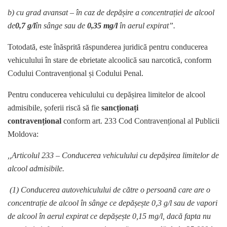
b) cu grad avansat – în caz de depășire a concentrației de alcool
de
0,7 g/l
în sânge sau de
0,35 mg/l
în aerul expirat”.
Totodată, este înăsprită răspunderea juridică pentru conducerea
vehiculului în stare de ebrietate alcoolică sau narcotică, conform
Codului Contravențional și Codului Penal.
Pentru conducerea vehiculului cu depășirea limitelor de alcool
admisibile, șoferii riscă să fie
sancționați
contravențional
conform art. 233 Cod Contravențional al Publicii
Moldova:
,,Articolul 233 – Conducerea vehiculului cu depășirea limitelor de
alcool admisibile.
(1) Conducerea autovehiculului de către o persoană care are o
concentrație de alcool în sânge ce depășește 0,3 g/l sau de vapori
de alcool în aerul expirat ce depășește 0,15 mg/l, dacă fapta nu