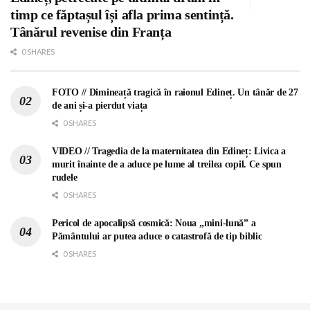
timp ce făptașul își afla prima sentință.
Tânărul revenise din Franța
0 SHARES
FOTO // Dimineață tragică în raionul Edineț. Un tânăr de 27
de ani și-a pierdut viața
0 SHARES
VIDEO // Tragedia de la maternitatea din Edineț: Livica a
murit înainte de a aduce pe lume al treilea copil. Ce spun
rudele
0 SHARES
Pericol de apocalipsă cosmică: Noua „mini-lună” a
Pământului ar putea aduce o catastrofă de tip biblic
0 SHARES