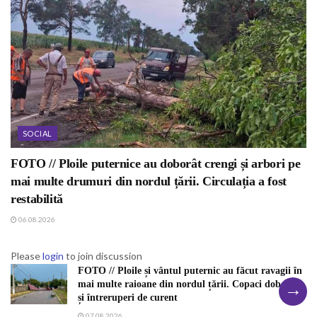
SOCIAL
FOTO // Ploile puternice au doborât crengi și arbori pe
mai multe drumuri din nordul țării. Circulația a fost
restabilită
06.08.2026
Please
login
to join discussion
FOTO // Ploile și vântul puternic au făcut ravagii în
→
mai multe raioane din nordul țării. Copaci doborâți
și întreruperi de curent
07.08.2026