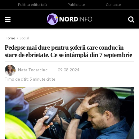
Politica editorială
Publicitate
Contacte
Home
Social
Pedepse mai dure pentru șoferii care conduc în
stare de ebrietate. Ce se întâmplă din 7 septembrie
Nata Tocarciuc
09.08.2024
Timp de citit: 5 minute citite