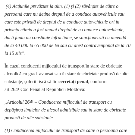
(4) Acțiunile prevăzute la alin. (1) și (2) săvârșite de către o
persoană care nu deține dreptul de a conduce autovehicule sau
care este privată de dreptul de a conduce autovehicule ori în
privința căreia a fost anulat dreptul de a conduce autovehicule,
dacă fapta nu constituie infracțiune,
se sancționează cu amendă
de la 40 000 la 65 000 de lei sau cu arest contravențional de la 10
la 15 zile”.
În cazul conducerii mijlocului de transport în stare de ebrietate
alcoolică cu grad avansat sau în stare de ebrietate produsă de alte
substanțe, șoferii riscă să fie
cercetați penal
, conform
art.264
Cod Penal al Republicii Moldova:
1
,,
Articolul 264
– Conducerea mijlocului de transport cu
1
depășirea limitelor de alcool admisibile sau în stare de ebrietate
produsă de alte substanțe
(1) Conducerea mijlocului de transport de către o persoană care