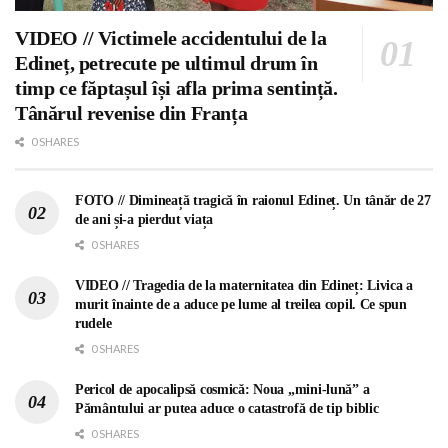
VIDEO // Victimele accidentului de la
Edineț, petrecute pe ultimul drum în
timp ce făptașul își afla prima sentință.
Tânărul revenise din Franța
0 SHARES
FOTO // Dimineață tragică în raionul Edineț. Un tânăr de 27
de ani și-a pierdut viața
0 SHARES
VIDEO // Tragedia de la maternitatea din Edineț: Livica a
murit înainte de a aduce pe lume al treilea copil. Ce spun
rudele
0 SHARES
Pericol de apocalipsă cosmică: Noua „mini-lună” a
Pământului ar putea aduce o catastrofă de tip biblic
0 SHARES