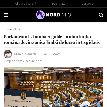
Politica editorială
Publicitate
Contacte
Home
Politic
Parlamentul schimbă regulile jocului: limba
română devine unica limbă de lucru în Legislativ
Nicolai Coșeru
07.05.2026
Timp de citit: 2 minute citite