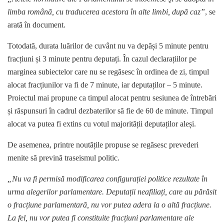
limba română, cu traducerea acestora în alte limbi, după caz”
, se
arată în document.
Totodată, durata luărilor de cuvânt nu va depăși 5 minute pentru
fracțiuni și 3 minute pentru deputați. În cazul declarațiilor pe
marginea subiectelor care nu se regăsesc în ordinea de zi, timpul
alocat fracțiunilor va fi de 7 minute, iar deputaților – 5 minute.
Proiectul mai propune ca timpul alocat pentru sesiunea de întrebări
și răspunsuri în cadrul dezbaterilor să fie de 60 de minute. Timpul
alocat va putea fi extins cu votul majorității deputaților aleși.
De asemenea, printre noutățile propuse se regăsesc prevederi
menite să prevină traseismul politic.
„Nu va fi permisă modificarea configurației politice rezultate în
urma alegerilor parlamentare. Deputații neafiliați, care au părăsit
o fracțiune parlamentară, nu vor putea adera la o altă fracțiune.
La fel, nu vor putea fi constituite fracțiuni parlamentare ale