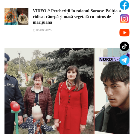
VIDEO // Percheziții în raionul Soroca: Poliția a
ridicat cânepă și masă vegetală cu miros de
marijuana
06.08.2026