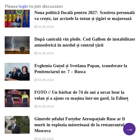
Please
login
to join discussion
Noua politică fiscală pentru 2027: Scutirea personală
va crește, iar accizele la tutun și țigări se majorează
06.08.2026
După caniculă vin ploile. Cod Galben de instabilitate
atmosferică în nordul și centrul țării
06.08.2026
Evghenia Guțul și Svetlana Popan, transferate la
Penitenciarul nr. 7 – Rusca
06.08.2026
FOTO // Un bărbat de 74 de ani a urcat beat la
volan și a ajuns cu mașina într-un gard, la Edineț
06.08.2026
Ginerele șefului Forțelor Aerospațiale Ruse ar fi
murit în explozia misterioasă de la restaurantul din
→
Moscova
06.08.2026