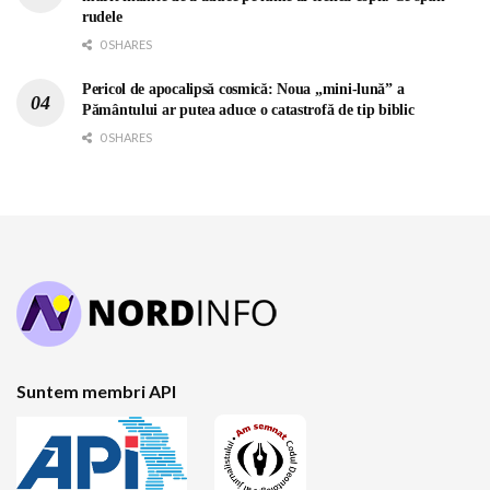
rudele
0 SHARES
Pericol de apocalipsă cosmică: Noua „mini-lună” a
Pământului ar putea aduce o catastrofă de tip biblic
0 SHARES
Suntem membri API