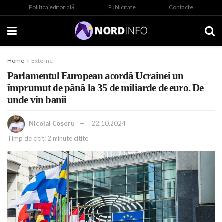
Politica editorială
Publicitate
Contacte
Home
Externe
Parlamentul European acordă Ucrainei un
împrumut de până la 35 de miliarde de euro. De
unde vin banii
Nicolai Coșeru
22.10.2024
Timp de citit: 2 minute citite