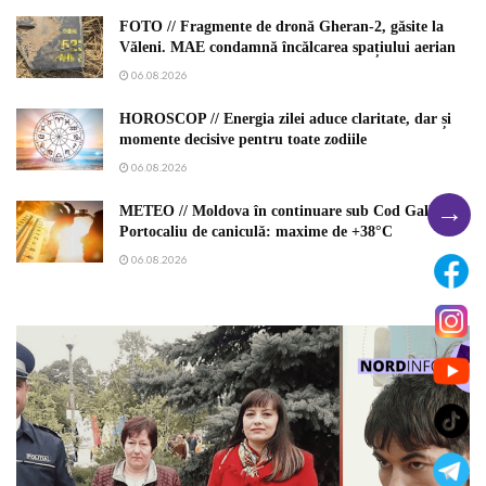
FOTO // Fragmente de dronă Gheran-2, găsite la
Văleni. MAE condamnă încălcarea spațiului aerian
06.08.2026
HOROSCOP // Energia zilei aduce claritate, dar și
momente decisive pentru toate zodiile
06.08.2026
→
METEO // Moldova în continuare sub Cod Galben și
Portocaliu de caniculă: maxime de +38°C
06.08.2026