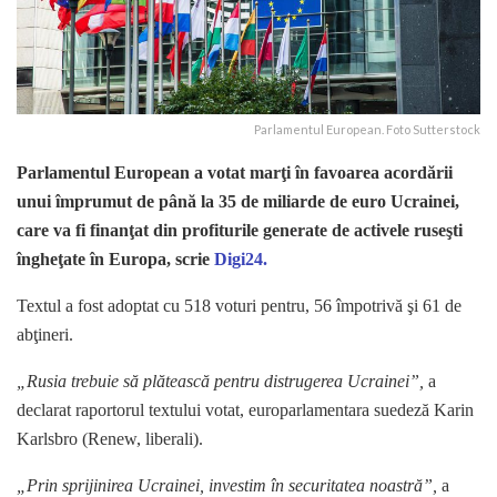
Parlamentul European. Foto Sutterstock
Parlamentul European a votat marţi în favoarea acordării
unui împrumut de până la 35 de miliarde de euro Ucrainei,
care va fi finanţat din profiturile generate de activele ruseşti
îngheţate în Europa, scrie
Digi24.
Textul a fost adoptat cu 518 voturi pentru, 56 împotrivă şi 61 de
abţineri.
„Rusia trebuie să plătească pentru distrugerea Ucrainei”,
a
declarat raportorul textului votat, europarlamentara suedeză Karin
Karlsbro (Renew, liberali).
„Prin sprijinirea Ucrainei, investim în securitatea noastră”,
a