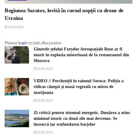
Regiunea Saratov, lovită în cursul nopții cu drone de
Ucraina
02.08.2026
Please
login
to join discussion
Ginerele șefului Forțelor Aerospațiale Ruse ar fi
murit în explozia misterioasă de la restaurantul din
Moscova
06.08.2026
VIDEO // Percheziții în raionul Soroca: Poliția a
ridicat cânepă și masă vegetală cu miros de
marijuana
06.08.2026
Zi critică pentru sistemul energetic. Dunărea a atins
minimul istoric cu două zile mai devreme. Se
încearcă iar scufundarea barjelor
06.08.2026