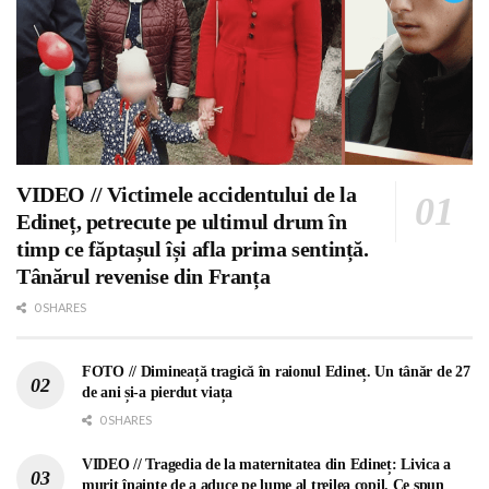
VIDEO // Victimele accidentului de la
Edineț, petrecute pe ultimul drum în
timp ce făptașul își afla prima sentință.
Tânărul revenise din Franța
0 SHARES
FOTO // Dimineață tragică în raionul Edineț. Un tânăr de 27
de ani și-a pierdut viața
0 SHARES
VIDEO // Tragedia de la maternitatea din Edineț: Livica a
murit înainte de a aduce pe lume al treilea copil. Ce spun