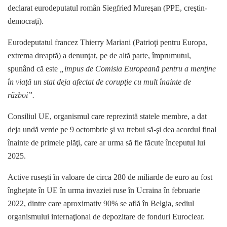
declarat eurodeputatul român Siegfried Mureşan (PPE, creştin-
democraţi).
Eurodeputatul francez Thierry Mariani (Patrioţi pentru Europa,
extrema dreaptă) a denunţat, pe de altă parte, împrumutul,
spunând că este
„impus de Comisia Europeană pentru a menţine
în viaţă un stat deja afectat de corupţie cu mult înainte de
război”.
Consiliul UE, organismul care reprezintă statele membre, a dat
deja undă verde pe 9 octombrie şi va trebui să-şi dea acordul final
înainte de primele plăţi, care ar urma să fie făcute începutul lui
2025.
Active ruseşti în valoare de circa 280 de miliarde de euro au fost
îngheţate în UE în urma invaziei ruse în Ucraina în februarie
2022, dintre care aproximativ 90% se află în Belgia, sediul
organismului internaţional de depozitare de fonduri Euroclear.