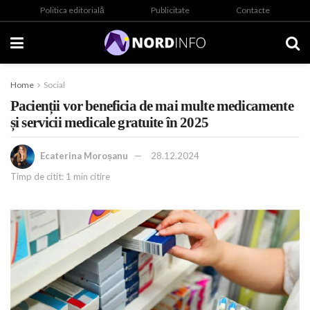
Politica editorială
Publicitate
Contacte
Home
Social
Pacienții vor beneficia de mai multe medicamente
și servicii medicale gratuite în 2025
Ecaterina Moroșanu
28.12.2024
Timp de citit: 1 min citire