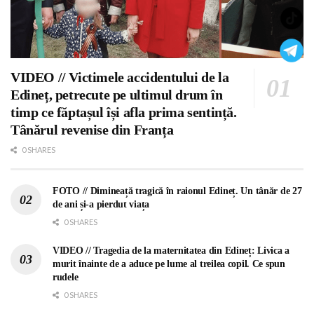
VIDEO // Victimele accidentului de la
Edineț, petrecute pe ultimul drum în
timp ce făptașul își afla prima sentință.
Tânărul revenise din Franța
0 SHARES
FOTO // Dimineață tragică în raionul Edineț. Un tânăr de 27
de ani și-a pierdut viața
0 SHARES
VIDEO // Tragedia de la maternitatea din Edineț: Livica a
murit înainte de a aduce pe lume al treilea copil. Ce spun
rudele
0 SHARES