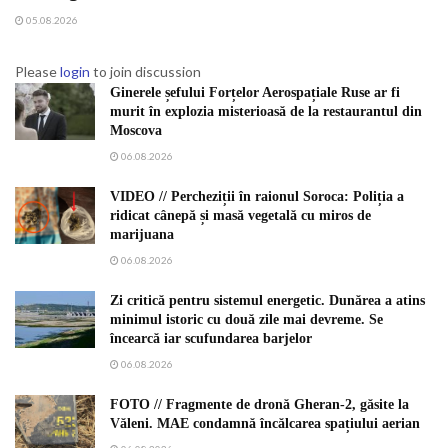
05.08.2026
Please
login
to join discussion
Ginerele șefului Forțelor Aerospațiale Ruse ar fi
murit în explozia misterioasă de la restaurantul din
Moscova
06.08.2026
VIDEO // Percheziții în raionul Soroca: Poliția a
ridicat cânepă și masă vegetală cu miros de
marijuana
06.08.2026
Zi critică pentru sistemul energetic. Dunărea a atins
minimul istoric cu două zile mai devreme. Se
încearcă iar scufundarea barjelor
06.08.2026
FOTO // Fragmente de dronă Gheran-2, găsite la
Văleni. MAE condamnă încălcarea spațiului aerian