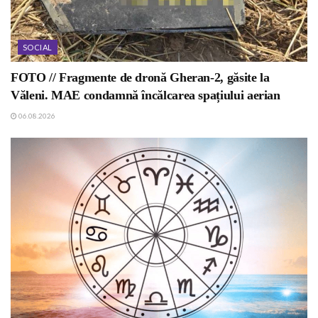
SOCIAL
FOTO // Fragmente de dronă Gheran-2, găsite la
Văleni. MAE condamnă încălcarea spațiului aerian
06.08.2026