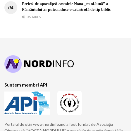
Pericol de apocalipsă cosmică: Noua „mini-lună” a
Pământului ar putea aduce o catastrofă de tip biblic
0 SHARES
Suntem membri API
Portalul de știri www.nordinfo.md a fost fondat de Asociația
Obștească “VOCEA NORDULUI”, o asociație de media fondată în