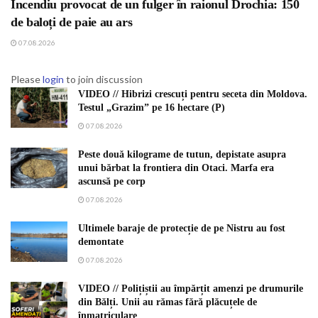
Incendiu provocat de un fulger în raionul Drochia: 150
de baloți de paie au ars
07.08.2026
Please
login
to join discussion
VIDEO // Hibrizi crescuți pentru seceta din Moldova.
Testul „Grazim” pe 16 hectare (P)
07.08.2026
Peste două kilograme de tutun, depistate asupra
unui bărbat la frontiera din Otaci. Marfa era
ascunsă pe corp
07.08.2026
Ultimele baraje de protecție de pe Nistru au fost
demontate
07.08.2026
VIDEO // Polițiștii au împărțit amenzi pe drumurile
din Bălți. Unii au rămas fără plăcuțele de
înmatriculare