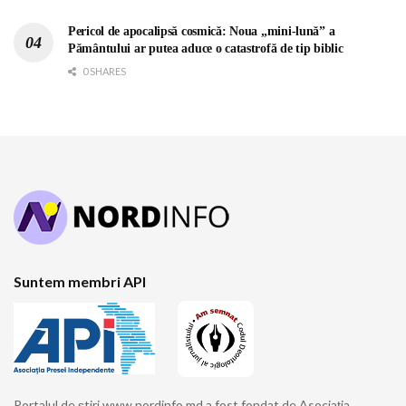
Pericol de apocalipsă cosmică: Noua „mini-lună” a
Pământului ar putea aduce o catastrofă de tip biblic
0 SHARES
Suntem membri API
Portalul de știri www.nordinfo.md a fost fondat de Asociația