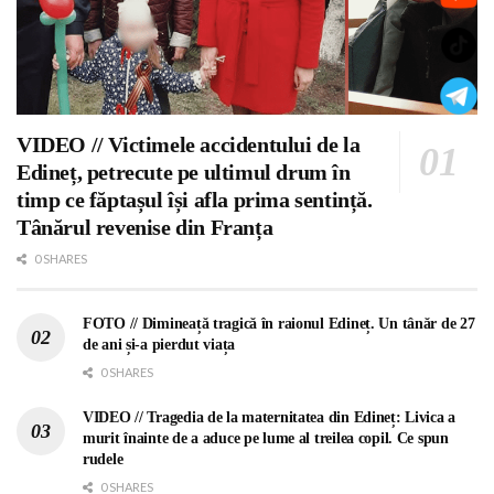
VIDEO // Victimele accidentului de la
Edineț, petrecute pe ultimul drum în
timp ce făptașul își afla prima sentință.
Tânărul revenise din Franța
0 SHARES
FOTO // Dimineață tragică în raionul Edineț. Un tânăr de 27
de ani și-a pierdut viața
0 SHARES
VIDEO // Tragedia de la maternitatea din Edineț: Livica a
murit înainte de a aduce pe lume al treilea copil. Ce spun
rudele
0 SHARES