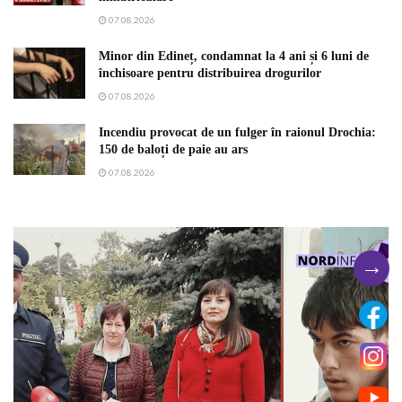
07.08.2026
Minor din Edineț, condamnat la 4 ani și 6 luni de
închisoare pentru distribuirea drogurilor
07.08.2026
Incendiu provocat de un fulger în raionul Drochia:
150 de baloți de paie au ars
07.08.2026
→