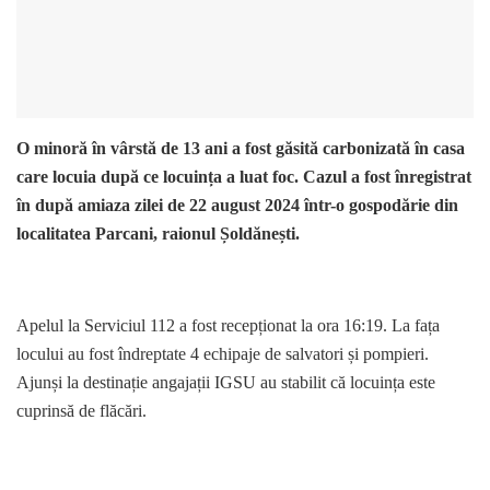
O minoră în vârstă de 13 ani a fost găsită carbonizată în casa
care locuia după ce locuința a luat foc. Cazul a fost înregistrat
în după amiaza zilei de 22 august 2024 într-o gospodărie din
localitatea Parcani, raionul Șoldănești.
Apelul la Serviciul 112 a fost recepționat la ora 16:19. La fața
locului au fost îndreptate 4 echipaje de salvatori și pompieri.
Ajunși la destinație angajații IGSU au stabilit că locuința este
cuprinsă de flăcări.