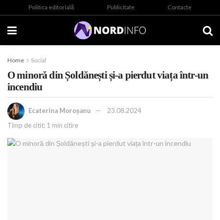
Politica editorială
Publicitate
Contacte
Home
Social
O minoră din Șoldănești și-a pierdut viața într-un
incendiu
Ecaterina Moroșanu
23.08.2024
Timp de citit: 1 min citire