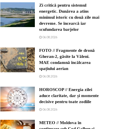
Zi critică pentru sistemul
energetic. Dunărea a atins
minimul istoric cu două zile mai
devreme. Se încearcă iar
scufundarea barjelor
06.08.2026
FOTO // Fragmente de dronă
Gheran-2, găsite la Văleni.
MAE condamnă încălcarea
spațiului aerian
06.08.2026
HOROSCOP // Energia zilei
aduce claritate, dar și momente
decisive pentru toate zodiile
06.08.2026
METEO // Moldova în
continuare sub Cod Galben și