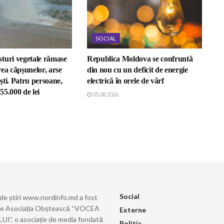
SOCIAL
turi vegetale rămase
Republica Moldova se confruntă
ea căpșunelor, arse
din nou cu un deficit de energie
ești. Patru persoane,
electrică în orele de vârf
5.000 de lei
05.08.2026
Social
 de știri www.nordinfo.md a fost
de Asociația Obștească “VOCEA
Externe
”, o asociație de media fondată
Politic