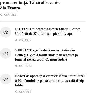
prima sentință. Tânărul revenise
din Franța
0 SHARES
FOTO // Dimineață tragică în raionul Edineț.
Un tânăr de 27 de ani și-a pierdut viața
0 SHARES
VIDEO // Tragedia de la maternitatea din
Edineț: Livica a murit înainte de a aduce pe
lume al treilea copil. Ce spun rudele
0 SHARES
Pericol de apocalipsă cosmică: Noua „mini-lună”
a Pământului ar putea aduce o catastrofă de tip
biblic
0 SHARES