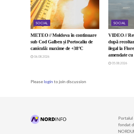
SOCIAL
SOCIAL
METEO // Moldova în continuare
VIDEO // Res
sub Cod Galben și Portocaliu de
după recoltar
caniculă: maxime de +38°C
ilegal la Flor
amendate cu 5
06.08.2026
05.08.2026
Please
login
to join discussion
Portalul
fondat 
NORDULUI