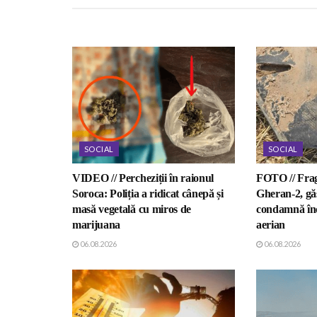
SOCIAL
SOCIAL
VIDEO // Percheziții în raionul
FOTO // Fra
Soroca: Poliția a ridicat cânepă și
Gheran-2, gă
masă vegetală cu miros de
condamnă înc
marijuana
aerian
06.08.2026
06.08.2026