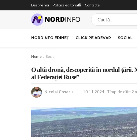
Despre noi
Politica editorială
Contacte
NORDINFO EDINEȚ
CLICK PE ADEVĂR
SOCIAL
Home
Social
O altă dronă, descoperită în nordul țării.
al Federației Ruse”
Nicolai Coșeru
10.11.2024
Timp de citit: 2 m