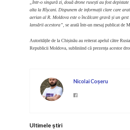
„Într-o singură zi, două drone rusești au fost depistat
alta la Rîșcani. Dispunem de informații clare care arat
aerian al R. Moldova este o încălcare gravă și un ges
lansării acestora”,
se arată într-un mesaj publicat de
Autoritățile de la Chișinău au reiterat apelul către Rusia 
Republicii Moldova, subliniind că prezența acestor dron
Nicolai Coșeru
Ultimele știri