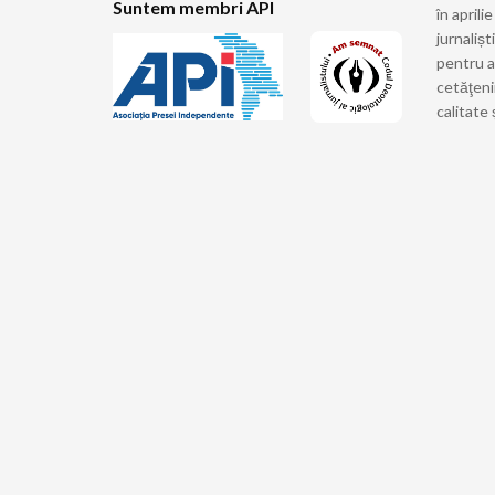
Suntem membri API
în april
jurnalișt
pentru a
cetăţeni
calitate 