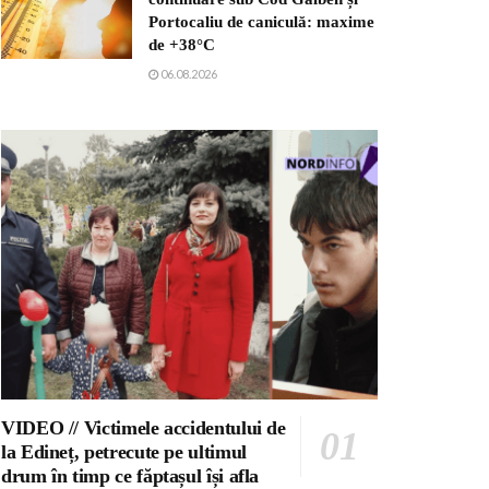
Portocaliu de caniculă: maxime
de +38°C
06.08.2026
VIDEO // Victimele accidentului de
la Edineț, petrecute pe ultimul
drum în timp ce făptașul își afla