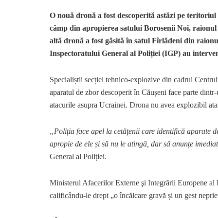
O nouă dronă a fost descoperită astăzi pe teritoriu
câmp din apropierea satului Borosenii Noi, raionul 
altă dronă a fost găsită în satul Fîrlădeni din raion
Inspectoratului General al Poliției (IGP) au interve
Specialiștii secției tehnico-explozive din cadrul Centrulu
aparatul de zbor descoperit în Căușeni face parte dintr-
atacurile asupra Ucrainei. Drona nu avea explozibil ataș
„Poliția face apel la cetățenii care identifică aparate d
apropie de ele și să nu le atingă, dar să anunțe imedia
General al Poliției.
Ministerul Afacerilor Externe şi Integrării Europene a
calificându-le drept „o încălcare gravă și un gest nepri