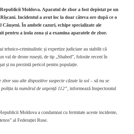
l Republicii Moldova. Aparatul de zbor a fost depistat pe un
Rîșcani. Incidentul a avut loc la doar câteva ore după ce o
ul Căușeni. În ambele cazuri, echipe specializate ale
nit pentru a izola zona și a examina aparatele de zbor.
i tehnico-criminalistic și expertize judiciare au stabilit că
un val de drone rusești, de tip „Shahed”, folosite recent în
at și nu prezintă pericol pentru populație.
e zbor sau alte dispozitive suspecte căzute la sol – să nu se
t poliția la numărul de urgență 112”,
informează Inspectoratul
l Republicii Moldova a condamnat cu fermitate aceste incidente,
etenos” al Federației Ruse.