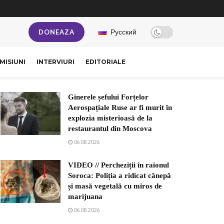
Русский
DONEAZA
MISIUNI
INTERVIURI
EDITORIALE
Ginerele șefului Forțelor
Aerospațiale Ruse ar fi murit în
explozia misterioasă de la
restaurantul din Moscova
06.08.2026
VIDEO // Percheziții în raionul
Soroca: Poliția a ridicat cânepă
și masă vegetală cu miros de
marijuana
06.08.2026