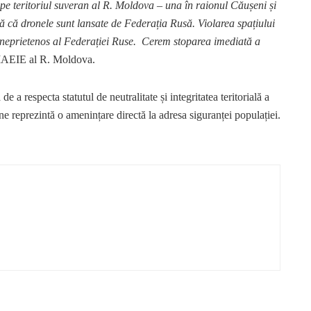
e pe teritoriul suveran al R. Moldova – una în raionul Căușeni și
ă că dronele sunt lansate de Federația Rusă. Violarea spațiului
t neprietenos al Federației Ruse. Cerem stoparea imediată a
 MAEIE al R. Moldova.
de a respecta statutul de neutralitate și integritatea teritorială a
e reprezintă o amenințare directă la adresa siguranței populației.