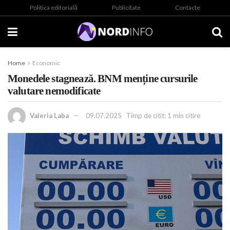
Politica editorială
Publicitate
Contacte
Home
Economic
Monedele stagnează. BNM menține cursurile
valutare nemodificate
Valeria Laba
09.07.2025
Timp de citit: 1 min citire