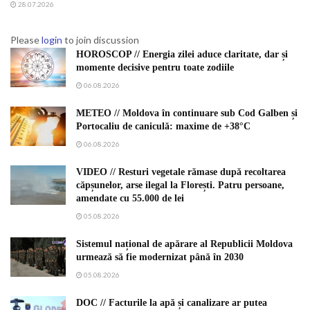
28.07.2026
Please
login
to join discussion
HOROSCOP // Energia zilei aduce claritate, dar și
momente decisive pentru toate zodiile
06.08.2026
METEO // Moldova în continuare sub Cod Galben și
Portocaliu de caniculă: maxime de +38°C
06.08.2026
VIDEO // Resturi vegetale rămase după recoltarea
căpșunelor, arse ilegal la Florești. Patru persoane,
amendate cu 55.000 de lei
05.08.2026
Sistemul național de apărare al Republicii Moldova
urmează să fie modernizat până în 2030
05.08.2026
DOC // Facturile la apă și canalizare ar putea