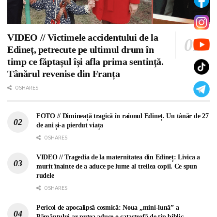
VIDEO // Victimele accidentului de la
Edineț, petrecute pe ultimul drum în
timp ce făptașul își afla prima sentință.
Tânărul revenise din Franța
0 SHARES
FOTO // Dimineață tragică în raionul Edineț. Un tânăr de 27
de ani și-a pierdut viața
0 SHARES
VIDEO // Tragedia de la maternitatea din Edineț: Livica a
murit înainte de a aduce pe lume al treilea copil. Ce spun
rudele
0 SHARES
Pericol de apocalipsă cosmică: Noua „mini-lună” a
Pământului ar putea aduce o catastrofă de tip biblic