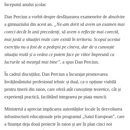
începutul anului școlar.
Dan Perciun a vorbit despre desfășurarea examenelor de absolvire
a gimnaziului din acest an.
„Ne-am dorit să avem un examen mai
corect decât în anii precedenți, să avem o reflecție mai corectă,
mai justă a situației reale care există în teritoriu. Scopul acestui
exercițiu nu a fost de a pedepsi pe cineva, dar de a cunoaște
situația reală și a vedea ce putem face pe viitor împreună ca
lucrurile să meargă mai bine”
, a spus Dan Perciun.
În cadrul discuțiilor, Dan Perciun a încurajat promovarea
învățământului profesional tehnic și dual, ca o opțiune viabilă
pentru tinerii din raion, care oferă atât cunoștințe teoretice, cât și
experiență practică, facilitând integrarea pe piața muncii.
Ministerul a apreciat implicarea autorităților locale în dezvoltarea
infrastructurii educaționale prin programul „Satul European”, care
a finanțat deja două proiecte în raion și are în plan cinci noi