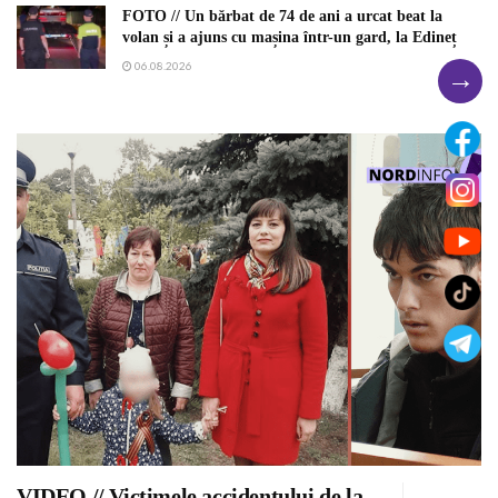
FOTO // Un bărbat de 74 de ani a urcat beat la
volan și a ajuns cu mașina într-un gard, la Edineț
06.08.2026
→
VIDEO // Victimele accidentului de la