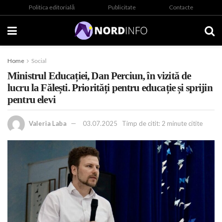
Politica editorială
Publicitate
Contacte
Home
Social
Ministrul Educației, Dan Perciun, în vizită de
lucru la Fălești. Priorități pentru educație și sprijin
pentru elevi
Valeria Laba
03.07.2025
Timp de citit: 2 minute citite