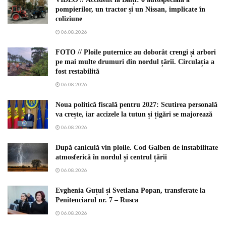
pompierilor, un tractor și un Nissan, implicate în
coliziune
06.08.2026
FOTO // Ploile puternice au doborât crengi și arbori
pe mai multe drumuri din nordul țării. Circulația a
fost restabilită
06.08.2026
Noua politică fiscală pentru 2027: Scutirea personală
va crește, iar accizele la tutun și țigări se majorează
06.08.2026
După caniculă vin ploile. Cod Galben de instabilitate
atmosferică în nordul și centrul țării
06.08.2026
Evghenia Guțul și Svetlana Popan, transferate la
Penitenciarul nr. 7 – Rusca
06.08.2026