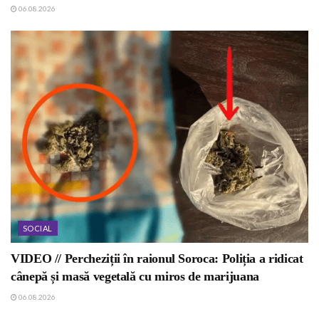
06.08.2026
SOCIAL
VIDEO // Percheziții în raionul Soroca: Poliția a ridicat
cânepă și masă vegetală cu miros de marijuana
06.08.2026