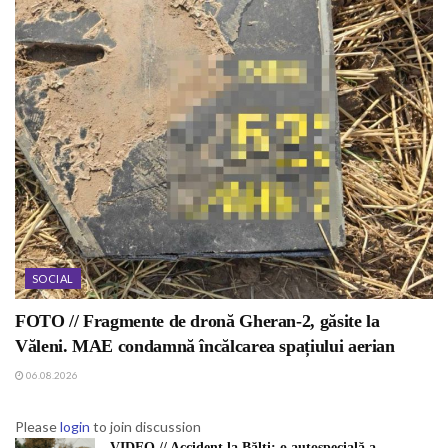
SOCIAL
FOTO // Fragmente de dronă Gheran-2, găsite la
Văleni. MAE condamnă încălcarea spațiului aerian
06.08.2026
Please
login
to join discussion
VIDEO // Accident la Bălți: o autospecială a