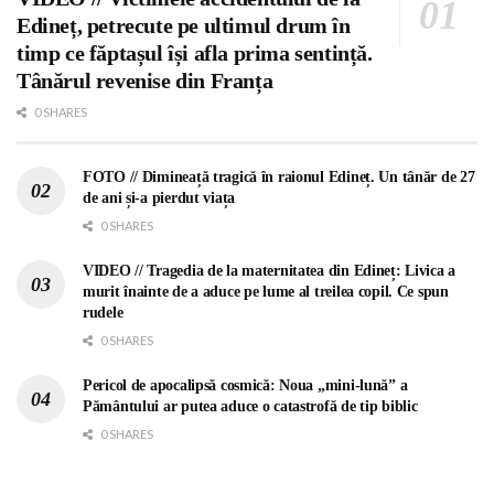
Edineț, petrecute pe ultimul drum în
timp ce făptașul își afla prima sentință.
Tânărul revenise din Franța
0 SHARES
FOTO // Dimineață tragică în raionul Edineț. Un tânăr de 27
de ani și-a pierdut viața
0 SHARES
VIDEO // Tragedia de la maternitatea din Edineț: Livica a
murit înainte de a aduce pe lume al treilea copil. Ce spun
rudele
0 SHARES
Pericol de apocalipsă cosmică: Noua „mini-lună” a
Pământului ar putea aduce o catastrofă de tip biblic
0 SHARES