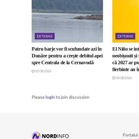
EXTERNE
EXTERNE
Patru barje vor fi scufundate azi în
El Niño se int
Dunăre pentru a creşte debitul apei
neobișnuit și 
spre Centrala de la Cernavodă
că 2027 ar pu
fierbinte an 
05.08.2026
04.08.2026
Please
login
to join discussion
Portalul