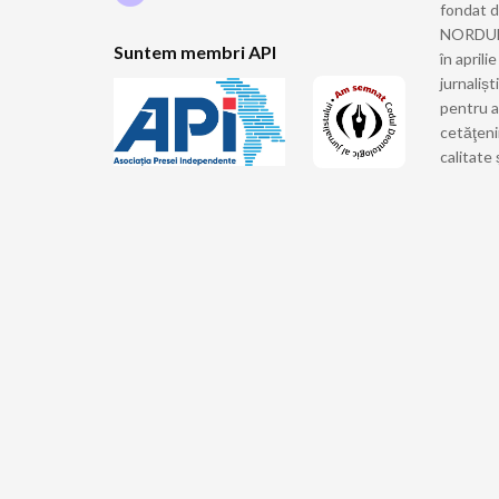
fondat 
NORDULUI
Suntem membri API
în april
jurnalișt
pentru a
cetăţeni
calitate 