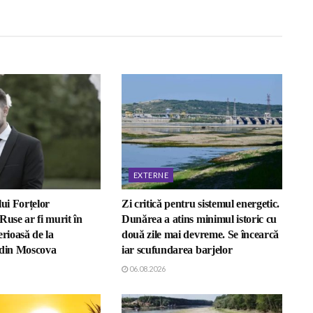
EXTERNE
lui Forțelor
Zi critică pentru sistemul energetic.
Ruse ar fi murit în
Dunărea a atins minimul istoric cu
erioasă de la
două zile mai devreme. Se încearcă
 din Moscova
iar scufundarea barjelor
06.08.2026