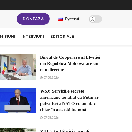
Русский
DONEAZA
MISIUNI
INTERVIURI
EDITORIALE
Biroul de Cooperare al Elveției
din Republica Moldova are un
nou director
07.08.2026
WSJ: Serviciile secrete
americane au aflat că Putin ar
putea testa NATO cu un atac
chiar în această toamnă
07.08.2026
VIDEO // Hibrizi crescuți