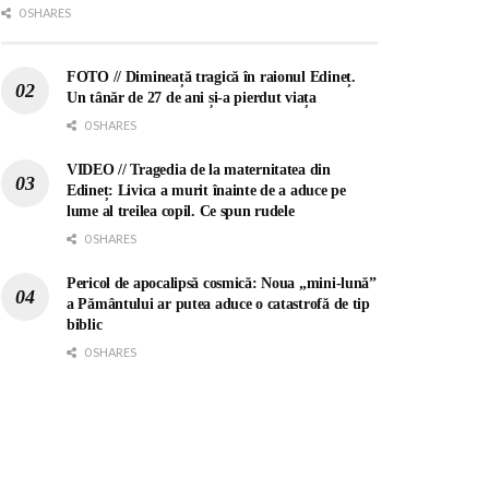
0 SHARES
FOTO // Dimineață tragică în raionul Edineț.
Un tânăr de 27 de ani și-a pierdut viața
0 SHARES
VIDEO // Tragedia de la maternitatea din
Edineț: Livica a murit înainte de a aduce pe
lume al treilea copil. Ce spun rudele
0 SHARES
Pericol de apocalipsă cosmică: Noua „mini-lună”
a Pământului ar putea aduce o catastrofă de tip
biblic
0 SHARES