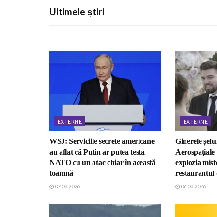
Ultimele știri
EXTERNE
EXTERNE
WSJ: Serviciile secrete americane
Ginerele șefu
au aflat că Putin ar putea testa
Aerospațiale 
NATO cu un atac chiar în această
explozia mist
toamnă
restaurantul
07.08.2026
06.08.2026