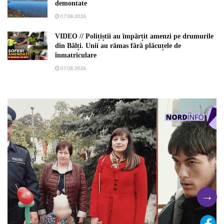
demontate
07.08.2026
VIDEO // Polițiștii au împărțit amenzi pe drumurile
din Bălți. Unii au rămas fără plăcuțele de
înmatriculare
07.08.2026
→