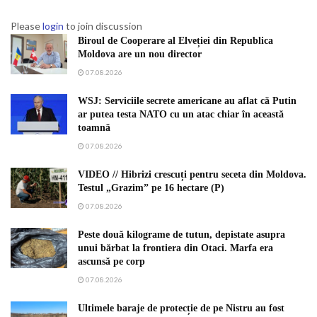
Please
login
to join discussion
Biroul de Cooperare al Elveției din Republica
Moldova are un nou director
07.08.2026
WSJ: Serviciile secrete americane au aflat că Putin
ar putea testa NATO cu un atac chiar în această
toamnă
07.08.2026
VIDEO // Hibrizi crescuți pentru seceta din Moldova.
Testul „Grazim” pe 16 hectare (P)
07.08.2026
Peste două kilograme de tutun, depistate asupra
unui bărbat la frontiera din Otaci. Marfa era
ascunsă pe corp
07.08.2026
Ultimele baraje de protecție de pe Nistru au fost