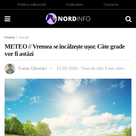
Politica editorială
Publicitate
Contacte
Home
Social
METEO // Vremea se încălzește ușor. Câte grade
vor fi astăzi
Traian Cibotari
15.05.2026
Timp de citit: 1 min citire