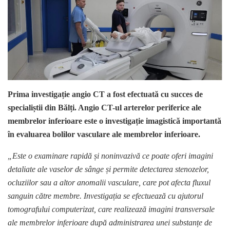
Prima investigație angio CT a fost efectuată cu succes
de
specialiștii din Bălți. A
ngio CT-ul arterelor periferice ale
membrelor inferioare este o investigație imagistică importantă
în evaluarea bolilor vasculare ale membrelor inferioare.
„Este o examinare rapidă și noninvazivă ce poate oferi imagini
detaliate ale vaselor de sânge și permite detectarea stenozelor,
ocluziilor sau a altor anomalii vasculare, care pot afecta fluxul
sanguin către membre. Investigația se efectuează cu ajutorul
tomografului computerizat, care realizează imagini transversale
ale membrelor inferioare după administrarea unei substanțe de