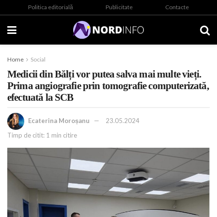
Politica editorială
Publicitate
Contacte
Home
Social
Medicii din Bălți vor putea salva mai multe vieți.
Prima angiografie prin tomografie computerizată,
efectuată la SCB
Ecaterina Moroșanu
23.05.2024
Timp de citit: 1 min citire