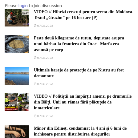
Please
login
to join discussion
VIDEO // Hibrizi crescuți pentru seceta din Moldova.
Testul „Grazim” pe 16 hectare (P)
07.08.2026
Peste două kilograme de tutun, depistate asupra
unui bărbat la frontiera din Otaci. Marfa era
ascunsă pe corp
07.08.2026
Ultimele baraje de protecție de pe Nistru au fost
demontate
07.08.2026
VIDEO // Polițiștii au împărțit amenzi pe drumurile
din Bălți. Unii au rămas fără plăcuțele de
înmatriculare
07.08.2026
Minor din Edineț, condamnat la 4 ani și 6 luni de
închisoare pentru distribuirea drogurilor