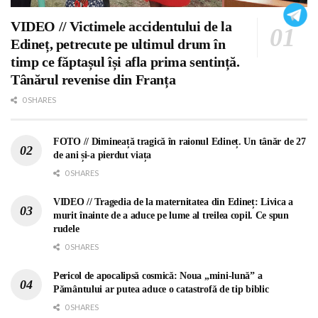
VIDEO // Victimele accidentului de la
Edineț, petrecute pe ultimul drum în
timp ce făptașul își afla prima sentință.
Tânărul revenise din Franța
0 SHARES
FOTO // Dimineață tragică în raionul Edineț. Un tânăr de 27
de ani și-a pierdut viața
0 SHARES
VIDEO // Tragedia de la maternitatea din Edineț: Livica a
murit înainte de a aduce pe lume al treilea copil. Ce spun
rudele
0 SHARES
Pericol de apocalipsă cosmică: Noua „mini-lună” a
Pământului ar putea aduce o catastrofă de tip biblic
0 SHARES