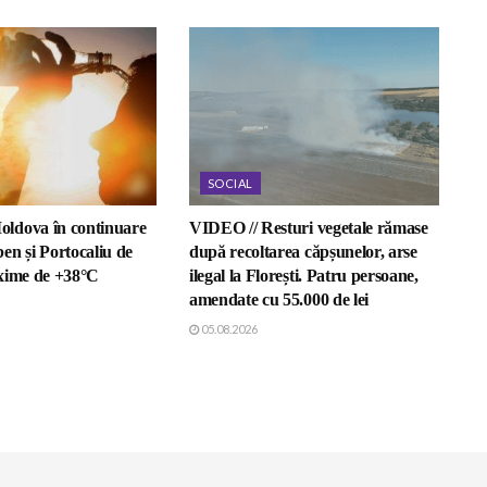
SOCIAL
ldova în continuare
VIDEO // Resturi vegetale rămase
en și Portocaliu de
după recoltarea căpșunelor, arse
xime de +38°C
ilegal la Florești. Patru persoane,
amendate cu 55.000 de lei
05.08.2026