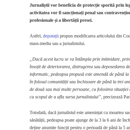
Jurnaliștii vor beneficia de protecție sporită prin l
activitatea vor fi sancționați penal sau contravențio
profesionale și a libertății presei.
Astfel,
deputații
propun modificarea articolului din Codu
mass-media sau a jurnalistului.
„Dacă acest lucru se va întâmpla prin intimidare, prin a
însoțit de deteriorarea, distrugerea sau deposedarea d
informatic, pedeapsa propusă este amendă de până la
în folosul comunității sau închisoare de până la trei a
de două sau mai multe persoane, cu folosirea situației d
cu scopul de a afla sursa jurnalistului”,
precizează Pa
Totodată, dacă jurnalistul este amenințat cu moartea sau 
sănătății, pedeapsa poate ajunge de la 3 la 6 ani de înc
deține anumite funcții pentru o perioadă de până la 5 an