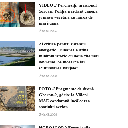
VIDEO // Percheziții în raionul
Soroca: Poliția a ridicat cânepă
și masă vegetală cu miros de
marijuana
06.08.2026
Zi critică pentru sistemul
energetic. Dunărea a atins
minimul istoric cu două zile mai
devreme. Se încearcă iar
scufundarea barjelor
06.08.2026
FOTO // Fragmente de dronă
Gheran-2, găsite la Văleni.
MAE condamnă încălcarea
spațiului aerian
06.08.2026
HOROSCOP // Energia zilei