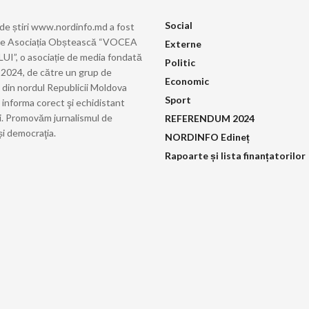
Social
 de știri www.nordinfo.md a fost
de Asociația Obștească “VOCEA
Externe
”, o asociație de media fondată
Politic
ie 2024, de către un grup de
Economic
i din nordul Republicii Moldova
Sport
 informa corect şi echidistant
i. Promovăm jurnalismul de
REFERENDUM 2024
și democraţia.
NORDINFO Edineț
Rapoarte și lista finanțatorilor