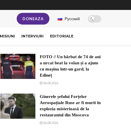
Русский
DONEAZA
MISIUNI
INTERVIURI
EDITORIALE
FOTO // Un bărbat de 74 de ani
a urcat beat la volan și a ajuns
cu mașina într-un gard, la
Edineț
06.08.2026
Ginerele șefului Forțelor
Aerospațiale Ruse ar fi murit în
explozia misterioasă de la
restaurantul din Moscova
06.08.2026