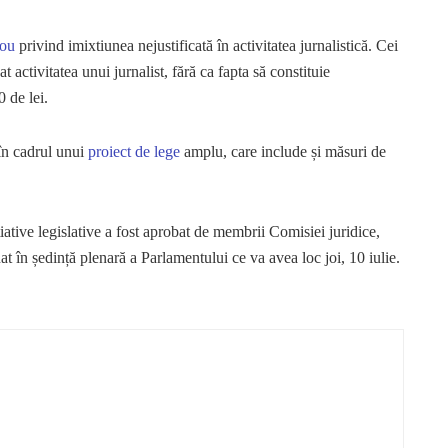
nou
privind imixtiunea nejustificată în activitatea jurnalistică. Cei
t activitatea unui jurnalist, fără ca fapta să constituie
 de lei.
 în cadrul unui
proiect de lege
amplu, care include și măsuri de
.
iative legislative a fost aprobat de membrii Comisiei juridice,
t în ședință plenară a Parlamentului ce va avea loc joi, 10 iulie.