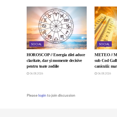
SOCIAL
SOCIAL
HOROSCOP // Energia zilei aduce
METEO // Mo
claritate, dar și momente decisive
sub Cod Galb
pentru toate zodiile
caniculă: ma
06.08.2026
06.08.2026
Please
login
to join discussion