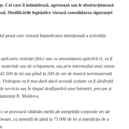
ege. Cei care îi intimidează, agresează sau le obstrucționează
nal. Modificările legislative vizează consolidarea siguranței
l penal care vizează împiedicarea intenționată a activității
plicarea violenței fizice sau cu amenințarea aplicării ei, va fi
e materiale sau de echipament, sau prin intermediul unui sistem
 42 500 de lei sau până la 200 de ore de muncă neremunerată
ni. Pedeapsa va fi mai dură dacă această acțiune va fi săvârșită
e serviciu sau în timpul desfășurării unei întruniri, precum și
rlamentul R. Moldova.
i se provoacă vătămări medii ale integrității corporale ori ale
hisoare, cu amendă de până la 75 000 de lei și interdicția de a
i.