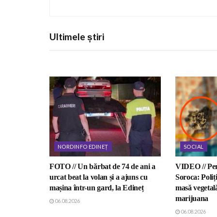
Ultimele știri
NORDINFO EDINEȚ
SOCIAL
FOTO // Un bărbat de 74 de ani a
VIDEO // Perc
urcat beat la volan și a ajuns cu
Soroca: Poliți
mașina într-un gard, la Edineț
masă vegetal
marijuana
06.08.2026
06.08.2026