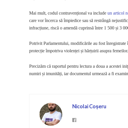
Mai mult, codul contravențional va include
un articol 
care vor încerca să împiedice sau să restrângă nejustifica
infracțiune, riscă o amendă cuprinsă între 1 500 și 3 000
Potrivit Parlamentului, modificările au fost înregistrate
protecție împotriva violenței și hărțuirii asupra femeilor
Precizăm că raportul pentru lectura a doua a acestei iniț
numiri și imunități, iar documentul urmează a fi examina
Nicolai Coșeru