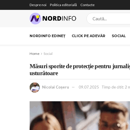
Despre noi
Politica editorială
Contacte
NORDINFO EDINEȚ
CLICK PE ADEVĂR
SOCIAL
Home
Social
Măsuri sporite de protecție pentru jurnaliș
usturătoare
Nicolai Coșeru
09.07.2025
Timp de citit: 2 m