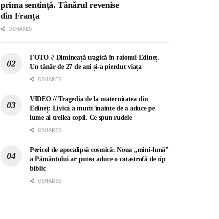
prima sentință. Tânărul revenise
din Franța
0 SHARES
FOTO // Dimineață tragică în raionul Edineț.
Un tânăr de 27 de ani și-a pierdut viața
0 SHARES
VIDEO // Tragedia de la maternitatea din
Edineț: Livica a murit înainte de a aduce pe
lume al treilea copil. Ce spun rudele
0 SHARES
Pericol de apocalipsă cosmică: Noua „mini-lună”
a Pământului ar putea aduce o catastrofă de tip
biblic
0 SHARES