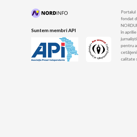
Portalul
fondat 
NORDULUI
Suntem membri API
în april
jurnalișt
pentru a
cetăţeni
calitate 