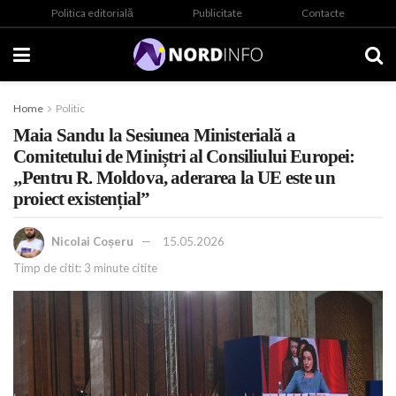
Politica editorială
Publicitate
Contacte
Home
Politic
Maia Sandu la Sesiunea Ministerială a
Comitetului de Miniștri al Consiliului Europei:
„Pentru R. Moldova, aderarea la UE este un
proiect existențial”
Nicolai Coșeru
15.05.2026
Timp de citit: 3 minute citite