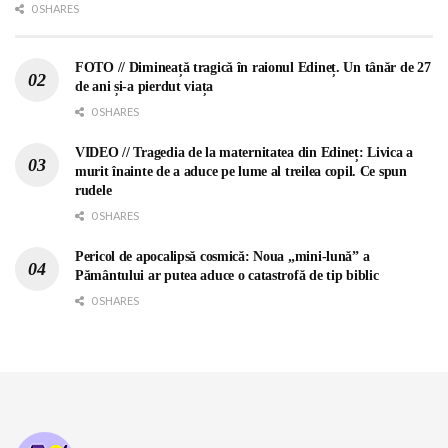
0 SHARES
FOTO // Dimineață tragică în raionul Edineț. Un tânăr de 27
de ani și-a pierdut viața
0 SHARES
VIDEO // Tragedia de la maternitatea din Edineț: Livica a
murit înainte de a aduce pe lume al treilea copil. Ce spun
rudele
0 SHARES
Pericol de apocalipsă cosmică: Noua „mini-lună” a
Pământului ar putea aduce o catastrofă de tip biblic
0 SHARES