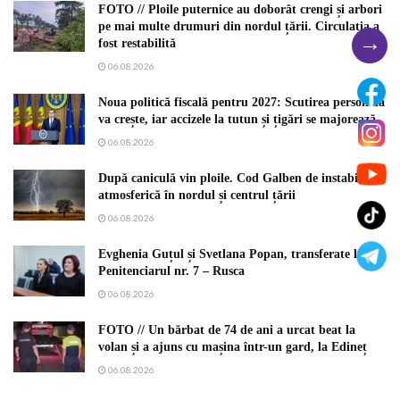
FOTO // Ploile puternice au doborât crengi și arbori
pe mai multe drumuri din nordul țării. Circulația a
→
fost restabilită
06.08.2026
Noua politică fiscală pentru 2027: Scutirea personală
va crește, iar accizele la tutun și țigări se majorează
06.08.2026
După caniculă vin ploile. Cod Galben de instabilitate
atmosferică în nordul și centrul țării
06.08.2026
Evghenia Guțul și Svetlana Popan, transferate la
Penitenciarul nr. 7 – Rusca
06.08.2026
FOTO // Un bărbat de 74 de ani a urcat beat la
volan și a ajuns cu mașina într-un gard, la Edineț
06.08.2026