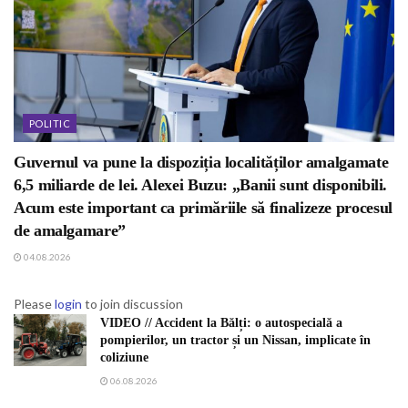
POLITIC
Guvernul va pune la dispoziția localităților amalgamate
6,5 miliarde de lei. Alexei Buzu: „Banii sunt disponibili.
Acum este important ca primăriile să finalizeze procesul
de amalgamare”
04.08.2026
Please
login
to join discussion
VIDEO // Accident la Bălți: o autospecială a
pompierilor, un tractor și un Nissan, implicate în
coliziune
06.08.2026