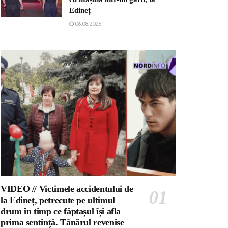
Edineț
06.08.2026
VIDEO // Victimele accidentului de
la Edineț, petrecute pe ultimul
drum în timp ce făptașul își afla
prima sentință. Tânărul revenise