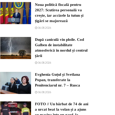
Noua politică fiscală pentru
2027: Scutirea personală va
crește, iar accizele la tutun și
țigări se majorează
06.08.2026
După caniculă vin ploile. Cod
Galben de instabilitate
atmosferică în nordul și centrul
țării
06.08.2026
Evghenia Guțul și Svetlana
Popan, transferate la
Penitenciarul nr. 7 – Rusca
06.08.2026
FOTO // Un bărbat de 74 de ani
a urcat beat la volan și a ajuns
cu mașina într-un gard, la