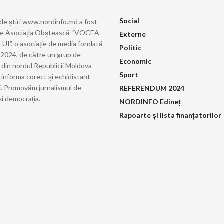
Social
 de știri www.nordinfo.md a fost
de Asociația Obștească “VOCEA
Externe
”, o asociație de media fondată
Politic
ie 2024, de către un grup de
Economic
i din nordul Republicii Moldova
Sport
 informa corect şi echidistant
i. Promovăm jurnalismul de
REFERENDUM 2024
și democraţia.
NORDINFO Edineț
Rapoarte și lista finanțatorilor