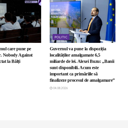
POLITIC
mul care pune pe
Guvernul va pune la dispoziția
. Nobody Against
localităților amalgamate 6,5
tat la Bălți
miliarde de lei. Alexei Buzu: „Banii
sunt disponibili. Acum este
important ca primăriile să
finalizeze procesul de amalgamare”
04.08.2026