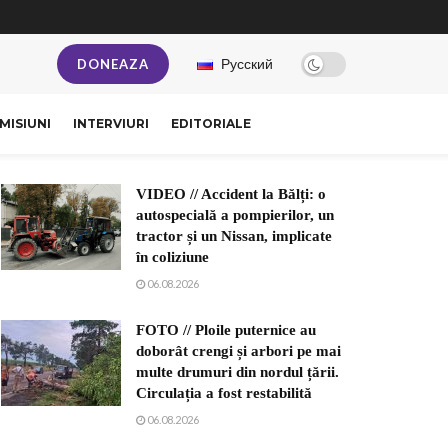
Русский
DONEAZA
MISIUNI
INTERVIURI
EDITORIALE
VIDEO // Accident la Bălți: o
autospecială a pompierilor, un
tractor și un Nissan, implicate
în coliziune
06.08.2026
FOTO // Ploile puternice au
doborât crengi și arbori pe mai
multe drumuri din nordul țării.
Circulația a fost restabilită
06.08.2026