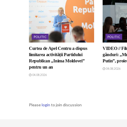
POLITIC
POLITIC
Curtea de Apel Centru a dispus
VIDEO // Fil
limitarea activității Partidului
gânduri: „Mr
Republican „Inima Moldovei”
Putin”, proiec
pentru un an
04.08.2026
04.08.2026
Please
login
to join discussion