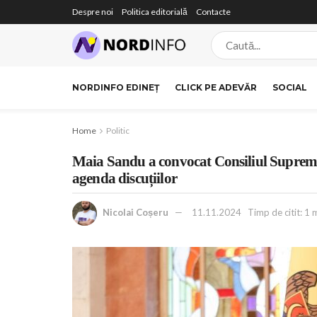
Despre noi
Politica editorială
Contacte
NORDINFO EDINEȚ
CLICK PE ADEVĂR
SOCIAL
Home
Politic
Maia Sandu a convocat Consiliul Suprem de
agenda discuțiilor
Nicolai Coșeru
11.11.2024
Timp de citit: 1 m