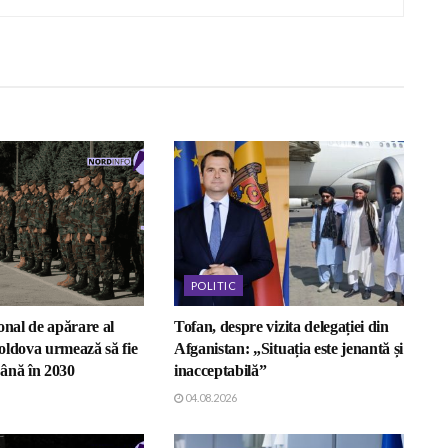
POLITIC
onal de apărare al
Tofan, despre vizita delegației din
oldova urmează să fie
Afganistan: „Situația este jenantă și
ână în 2030
inacceptabilă”
04.08.2026