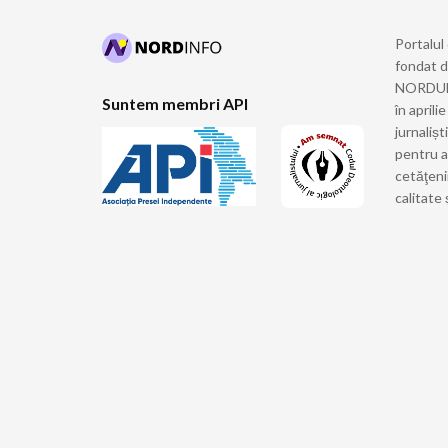
Portalul
fondat 
NORDULUI
Suntem membri API
în april
jurnalișt
pentru a
cetăţeni
calitate 