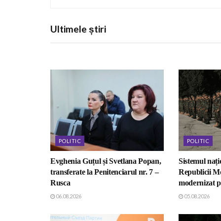
Ultimele știri
POLITIC
POLITIC
Evghenia Guțul și Svetlana Popan,
Sistemul nați
transferate la Penitenciarul nr. 7 –
Republicii M
Rusca
modernizat p
06.08.2026
05.08.2026