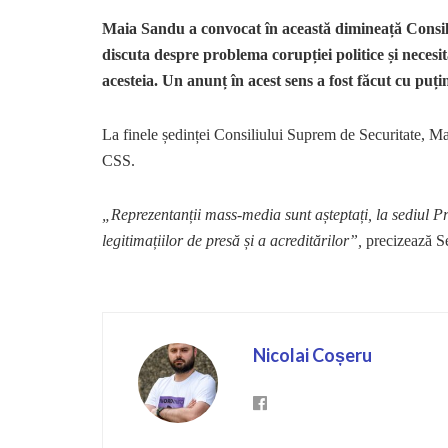
Maia Sandu a convocat în această dimineață Consili
discuta despre problema corupției politice și necesit
acesteia. Un anunț în acest sens a fost făcut cu pu
La finele ședinței Consiliului Suprem de Securitate, Ma
CSS.
„Reprezentanții mass-media sunt așteptați, la sediul P
legitimațiilor de presă și a acreditărilor”,
precizează Se
Nicolai Coșeru