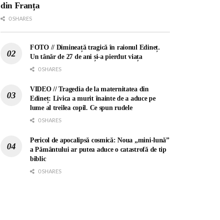
din Franța
0 SHARES
FOTO // Dimineață tragică în raionul Edineț.
Un tânăr de 27 de ani și-a pierdut viața
0 SHARES
VIDEO // Tragedia de la maternitatea din
Edineț: Livica a murit înainte de a aduce pe
lume al treilea copil. Ce spun rudele
0 SHARES
Pericol de apocalipsă cosmică: Noua „mini-lună”
a Pământului ar putea aduce o catastrofă de tip
biblic
0 SHARES