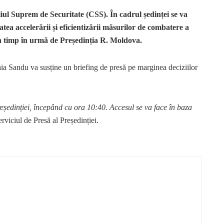
ul Suprem de Securitate (CSS). În cadrul ședinței se
va
atea accelerării și eficientizării măsurilor de combatere a
țin timp în urmă de Președinția R. Moldova.
ia Sandu va susține un briefing de presă pe marginea deciziilor
reședinției, începând cu ora 10:40. Accesul se va face în baza
rviciul de Presă al Președinției.