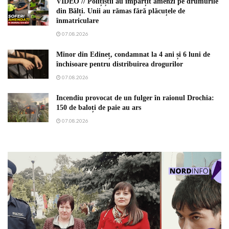
VIDEO // Polițiștii au împărțit amenzi pe drumurile
din Bălți. Unii au rămas fără plăcuțele de
înmatriculare
07.08.2026
Minor din Edineț, condamnat la 4 ani și 6 luni de
închisoare pentru distribuirea drogurilor
07.08.2026
Incendiu provocat de un fulger în raionul Drochia:
150 de baloți de paie au ars
07.08.2026