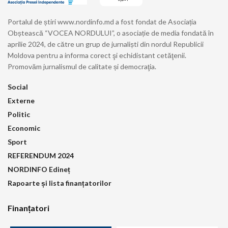
Portalul de știri www.nordinfo.md a fost fondat de Asociația
Obștească “VOCEA NORDULUI”, o asociație de media fondată în
aprilie 2024, de către un grup de jurnaliști din nordul Republicii
Moldova pentru a informa corect şi echidistant cetăţenii.
Promovăm jurnalismul de calitate și democraţia.
Social
Externe
Politic
Economic
Sport
REFERENDUM 2024
NORDINFO Edineț
Rapoarte și lista finanțatorilor
Finanțatori