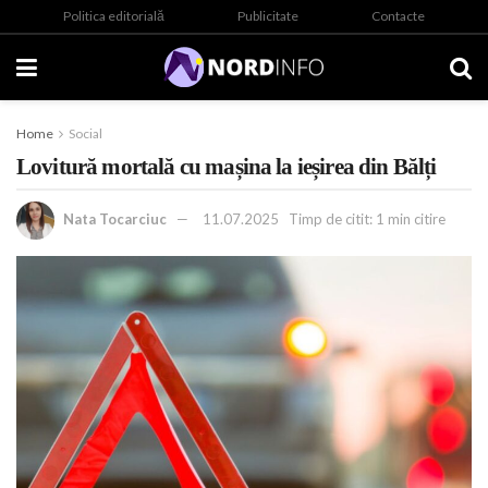
Politica editorială
Publicitate
Contacte
Home
Social
Lovitură mortală cu mașina la ieșirea din Bălți
Nata Tocarciuc
11.07.2025
Timp de citit: 1 min citire