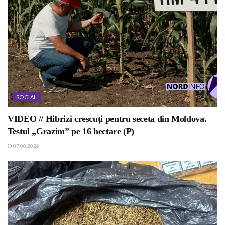
SOCIAL
VIDEO // Hibrizi crescuți pentru seceta din Moldova.
Testul „Grazim” pe 16 hectare (P)
07.08.2026