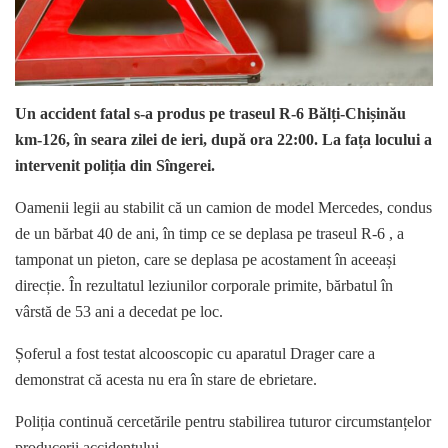
Un accident fatal s-a produs pe traseul R-6 Bălți-Chișinău
km-126, în seara zilei de ieri, după ora 22:00. La fața locului a
intervenit poliția din Sîngerei.
Oamenii legii au stabilit că un camion de model Mercedes, condus
de un bărbat 40 de ani, în timp ce se deplasa pe traseul R-6 , a
tamponat un pieton, care se deplasa pe acostament în aceeași
direcție. În rezultatul leziunilor corporale primite, bărbatul în
vârstă de 53 ani a decedat pe loc.
Șoferul a fost testat alcooscopic cu aparatul Drager care a
demonstrat că acesta nu era în stare de ebrietare.
Poliția continuă cercetările pentru stabilirea tuturor circumstanțelor
producerii accidentului.