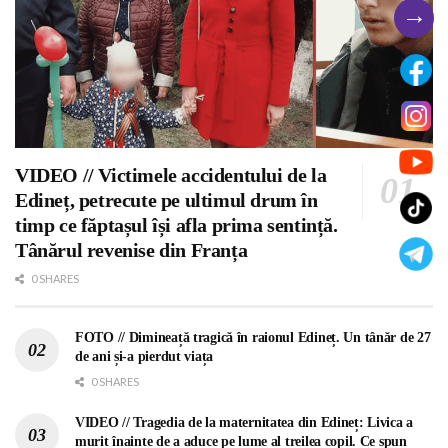
→
VIDEO // Victimele accidentului de la
Edineț, petrecute pe ultimul drum în
timp ce făptașul își afla prima sentință.
Tânărul revenise din Franța
0 SHARES
FOTO // Dimineață tragică în raionul Edineț. Un tânăr de 27
de ani și-a pierdut viața
0 SHARES
VIDEO // Tragedia de la maternitatea din Edineț: Livica a
murit înainte de a aduce pe lume al treilea copil. Ce spun