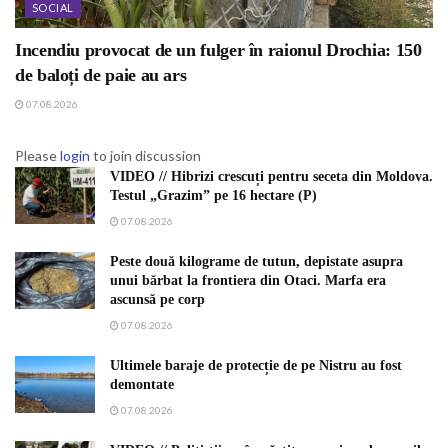
SOCIAL
Incendiu provocat de un fulger în raionul Drochia: 150
de baloți de paie au ars
07.08.2026
Please
login
to join discussion
VIDEO // Hibrizi crescuți pentru seceta din Moldova.
Testul „Grazim” pe 16 hectare (P)
07.08.2026
Peste două kilograme de tutun, depistate asupra
unui bărbat la frontiera din Otaci. Marfa era
ascunsă pe corp
07.08.2026
Ultimele baraje de protecție de pe Nistru au fost
demontate
07.08.2026