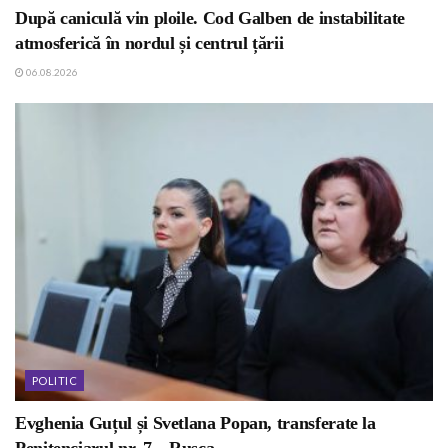
După caniculă vin ploile. Cod Galben de instabilitate
atmosferică în nordul și centrul țării
06.08.2026
POLITIC
Evghenia Guțul și Svetlana Popan, transferate la