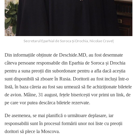
Secretarul Eparhial de Soroca și Drochia, Nicolae Craveț
Din informațiile obținute de Deschide.MD, au fost desemnate
câteva persoane responsabile din Eparhia de Soroca și Drochia
pentru a suna preoții din subordonare pentru a afla dacă aceștia
sunt disponibili să zboare în Rusia. Doritorii au fost incluși într-o
listă, în baza căreia au fost sau urmează să fie achiziționate biletele
de avion. Mâine, 31 august, fețele bisericești vor primi un link, de
pe care vor putea descărca biletele rezervate.
De asemenea, se mai planifică o următoare deplasare, iar
responsabilii sunt în procesul formării unor noi liste cu preoții
doritori să plece la Moscova.