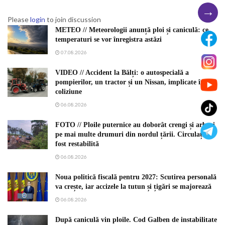
→
Please
login
to join discussion
METEO // Meteorologii anunță ploi și caniculă: ce
temperaturi se vor înregistra astăzi
07.08.2026
VIDEO // Accident la Bălți: o autospecială a
pompierilor, un tractor și un Nissan, implicate în
coliziune
06.08.2026
FOTO // Ploile puternice au doborât crengi și arbori
pe mai multe drumuri din nordul țării. Circulația a
fost restabilită
06.08.2026
Noua politică fiscală pentru 2027: Scutirea personală
va crește, iar accizele la tutun și țigări se majorează
06.08.2026
După caniculă vin ploile. Cod Galben de instabilitate