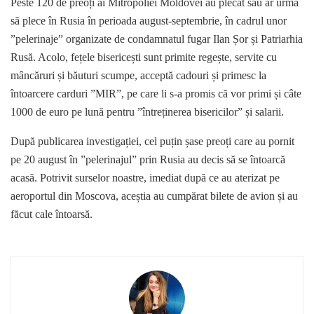
Peste 120 de preoți ai Mitropoliei Moldovei au plecat sau ar urma
să plece în Rusia în perioada august-septembrie, în cadrul unor
”pelerinaje” organizate de condamnatul fugar Ilan Șor și Patriarhia
Rusă. Acolo, fețele bisericești sunt primite regește, servite cu
mâncăruri și băuturi scumpe, acceptă cadouri și primesc la
întoarcere carduri ”MIR”, pe care li s-a promis că vor primi și câte
1000 de euro pe lună pentru ”întreținerea bisericilor” și salarii.
După publicarea investigației, cel puțin șase preoți care au pornit
pe 20 august în ”pelerinajul” prin Rusia au decis să se întoarcă
acasă. Potrivit surselor noastre, imediat după ce au aterizat pe
aeroportul din Moscova, aceștia au cumpărat bilete de avion și au
făcut cale întoarsă.