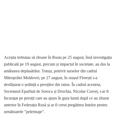
Aceștia trebuiau să zboare în Rusia pe 25 august, însă investigația
publicată pe 19 august, precum și impactul în societate, au dus la
amânarea deplasărilor. Totuși, potrivit surselor din cadrul
Mitropoliei Moldovei, pe 27 august, în orașul Florești s-a
desfășurat o ședință a preoților din raion. În cadrul acesteia,
Secretarul Eparhial de Soroca și Drochia, Nicolae Craveț, i-ar fi
încurajat pe preoții care au ajuns în gura lumii după ce au zburat
anterior în Federația Rusă și ar fi cerut pregătirea listelor pentru
următoarele ”pelerinaje”.