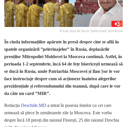
Preoți, duși de Șor în ”pelerinaje” prin Rusia
În ciuda informațiilor apărute în presă despre cine se află în
spatele organizării ”pelerinajelor” în Rusia, deplasările
preoților Mitropoliei Moldovei la Moscova continuă. Astfel, în
perioada 1-2 septembrie, încă 64 de fețe bisericești urmează să
se ducă în Rusia, unde Patriarhia Moscovei și Ilan Șor le vor
face instructaje despre cum să acționeze înaintea alegerilor
prezidențiale și referendumului din toamnă, după care le vor
da câte un card ”MIR”.
Redacția
Deschide.MD
a intrat în posesia listelor cu cei care
urmează să plece în următoarele zile la Moscova. Este vorba
despre încă 18 preoți din raionul Florești, 25 din raionul Drochia