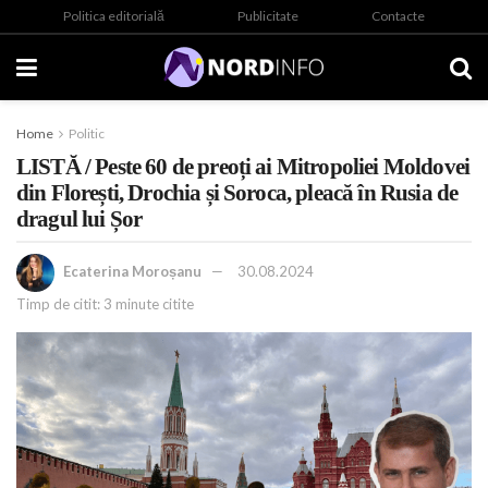
Politica editorială
Publicitate
Contacte
Home
Politic
LISTĂ / Peste 60 de preoți ai Mitropoliei Moldovei
din Florești, Drochia și Soroca, pleacă în Rusia de
dragul lui Șor
Ecaterina Moroșanu
30.08.2024
Timp de citit: 3 minute citite