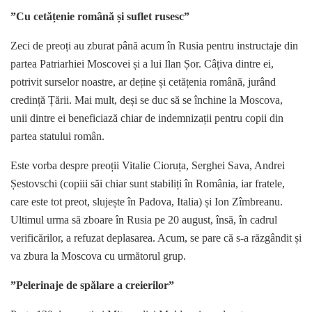
”Cu cetățenie română și suflet rusesc”
Zeci de preoți au zburat până acum în Rusia pentru instructaje din
partea Patriarhiei Moscovei și a lui Ilan Șor. Câțiva dintre ei,
potrivit surselor noastre, ar deține și cetățenia română, jurând
credință Țării. Mai mult, deși se duc să se închine la Moscova,
unii dintre ei beneficiază chiar de indemnizații pentru copii din
partea statului român.
Este vorba despre preoții Vitalie Cioruța, Serghei Sava, Andrei
Șestovschi (copiii săi chiar sunt stabiliți în România, iar fratele,
care este tot preot, slujește în Padova, Italia) și Ion Zîmbreanu.
Ultimul urma să zboare în Rusia pe 20 august, însă, în cadrul
verificărilor, a refuzat deplasarea. Acum, se pare că s-a răzgândit și
va zbura la Moscova cu următorul grup.
”Pelerinaje de spălare a creierilor”