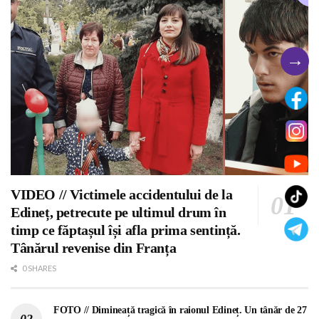
→
VIDEO // Victimele accidentului de la
Edineț, petrecute pe ultimul drum în
timp ce făptașul își afla prima sentință.
Tânărul revenise din Franța
0 SHARES
FOTO // Dimineață tragică în raionul Edineț. Un tânăr de 27