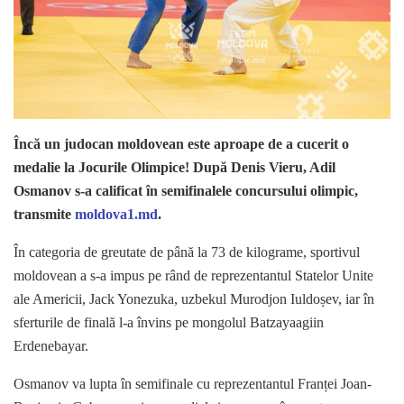
Încă un judocan moldovean este aproape de a cucerit o
medalie la Jocurile Olimpice! După Denis Vieru, Adil
Osmanov s-a calificat în semifinalele concursului olimpic,
transmite
moldova1.md
.
În categoria de greutate de până la 73 de kilograme, sportivul
moldovean a s-a impus pe rând de reprezentantul Statelor Unite
ale Americii, Jack Yonezuka, uzbekul Murodjon Iuldoșev, iar în
sferturile de finală l-a învins pe mongolul Batzayaagiin
Erdenebayar.
Osmanov va lupta în semifinale cu reprezentantul Franței Joan-