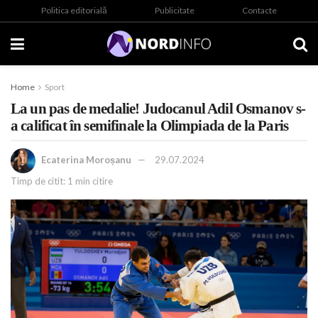
Politica editorială
Publicitate
Contacte
Home
Sport
La un pas de medalie! Judocanul Adil Osmanov s-
a calificat în semifinale la Olimpiada de la Paris
Ecaterina Moroșanu
29.07.2024
Timp de citit: 1 min citire