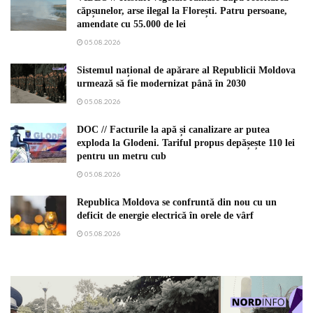
căpșunelor, arse ilegal la Florești. Patru persoane,
amendate cu 55.000 de lei
05.08.2026
Sistemul național de apărare al Republicii Moldova
urmează să fie modernizat până în 2030
05.08.2026
DOC // Facturile la apă și canalizare ar putea
exploda la Glodeni. Tariful propus depășește 110 lei
pentru un metru cub
05.08.2026
Republica Moldova se confruntă din nou cu un
deficit de energie electrică în orele de vârf
05.08.2026