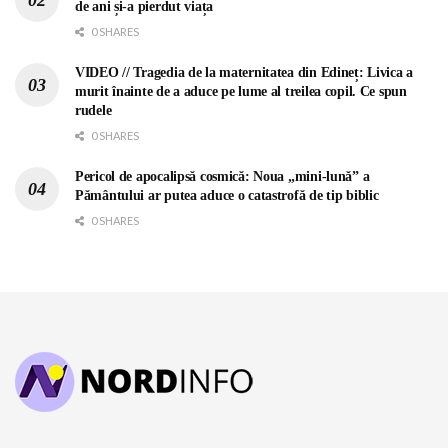
de ani și-a pierdut viața
0 SHARES
VIDEO // Tragedia de la maternitatea din Edineț: Livica a
murit înainte de a aduce pe lume al treilea copil. Ce spun
rudele
0 SHARES
Pericol de apocalipsă cosmică: Noua „mini-lună” a
Pământului ar putea aduce o catastrofă de tip biblic
0 SHARES