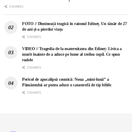
0 SHARES
FOTO // Dimineață tragică în raionul Edineț. Un tânăr de 27
de ani și-a pierdut viața
0 SHARES
VIDEO // Tragedia de la maternitatea din Edineț: Livica a
murit înainte de a aduce pe lume al treilea copil. Ce spun
rudele
0 SHARES
Pericol de apocalipsă cosmică: Noua „mini-lună” a
Pământului ar putea aduce o catastrofă de tip biblic
0 SHARES