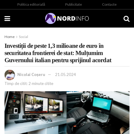
Politica editorială
Publicitate
Contacte
Home
Social
Investiții de peste 1,3 milioane de euro în
securitatea frontierei de stat: Mulțumim
Guvernului italian pentru sprijinul acordat
Nicolai Coșeru
21.05.2024
Timp de citit: 2 minute citite