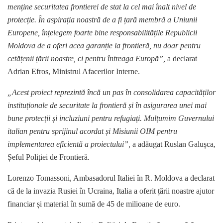
menține securitatea frontierei de stat la cel mai înalt nivel de
protecție. În aspirația noastră de a fi țară membră a Uniunii
Europene, înțelegem foarte bine responsabilitățile Republicii
Moldova de a oferi acea garanție la frontieră, nu doar pentru
cetățenii țării noastre, ci pentru întreaga Europă”,
a declarat
Adrian Efros, Ministrul Afacerilor Interne.
„Acest proiect reprezintă încă un pas în consolidarea capacităților
instituționale de securitate la frontieră și în asigurarea unei mai
bune protecții și incluziuni pentru refugiați. Mulțumim Guvernului
italian pentru sprijinul acordat și Misiunii OIM pentru
implementarea eficientă a proiectului”,
a adăugat Ruslan Galușca,
Șeful Poliției de Frontieră.
Lorenzo Tomassoni, Ambasadorul Italiei în R. Moldova a declarat
că de la invazia Rusiei în Ucraina, Italia a oferit țării noastre ajutor
financiar și material în sumă de 45 de milioane de euro.