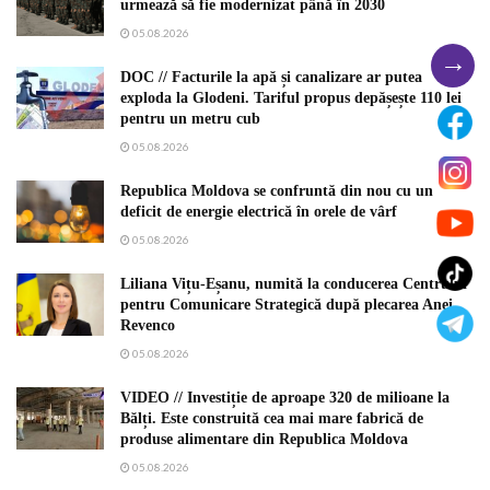
urmează să fie modernizat până în 2030
05.08.2026
→
DOC // Facturile la apă și canalizare ar putea
exploda la Glodeni. Tariful propus depășește 110 lei
pentru un metru cub
05.08.2026
Republica Moldova se confruntă din nou cu un
deficit de energie electrică în orele de vârf
05.08.2026
Liliana Vițu-Eșanu, numită la conducerea Centrului
pentru Comunicare Strategică după plecarea Anei
Revenco
05.08.2026
VIDEO // Investiție de aproape 320 de milioane la
Bălți. Este construită cea mai mare fabrică de
produse alimentare din Republica Moldova
05.08.2026