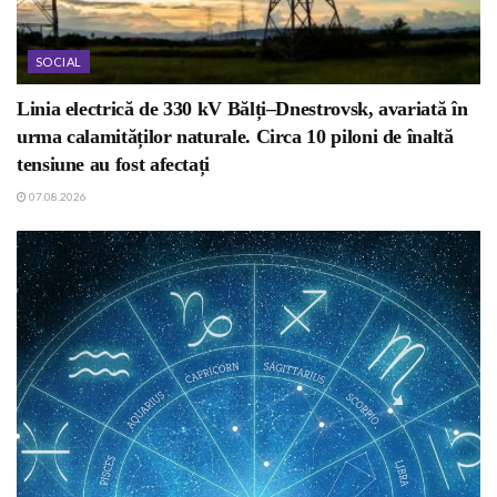
SOCIAL
Linia electrică de 330 kV Bălți–Dnestrovsk, avariată în
urma calamităților naturale. Circa 10 piloni de înaltă
tensiune au fost afectați
07.08.2026