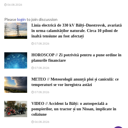
06.08.2026
Please
login
to join discussion
Linia electrică de 330 kV Bălți–Dnestrovsk, avariată
în urma calamităților naturale. Circa 10 piloni de
înaltă tensiune au fost afectați
07.08.2026
HOROSCOP // Zi potrivită pentru a pune ordine în
planurile financiare
07.08.2026
METEO // Meteorologii anunță ploi și caniculă: ce
temperaturi se vor înregistra astăzi
07.08.2026
VIDEO // Accident la Bălți: o autospecială a
pompierilor, un tractor și un Nissan, implicate în
coliziune
06.08.2026