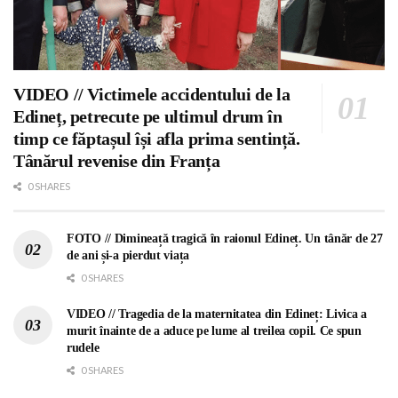
VIDEO // Victimele accidentului de la
Edineț, petrecute pe ultimul drum în
timp ce făptașul își afla prima sentință.
Tânărul revenise din Franța
0 SHARES
FOTO // Dimineață tragică în raionul Edineț. Un tânăr de 27
de ani și-a pierdut viața
0 SHARES
VIDEO // Tragedia de la maternitatea din Edineț: Livica a
murit înainte de a aduce pe lume al treilea copil. Ce spun
rudele
0 SHARES