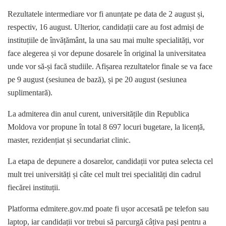
Rezultatele intermediare vor fi anunțate pe data de 2 august și,
respectiv, 16 august. Ulterior, candidații care au fost admiși de
instituțiile de învățământ, la una sau mai multe specialități, vor
face alegerea și vor depune dosarele în original la universitatea
unde vor să-și facă studiile. Afișarea rezultatelor finale se va face
pe 9 august (sesiunea de bază), și pe 20 august (sesiunea
suplimentară).
La admiterea din anul curent, universitățile din Republica
Moldova vor propune în total 8 697 locuri bugetare, la licență,
master, rezidențiat și secundariat clinic.
La etapa de depunere a dosarelor, candidații vor putea selecta cel
mult trei universități și câte cel mult trei specialități din cadrul
fiecărei instituții.
Platforma edmitere.gov.md poate fi ușor accesată pe telefon sau
laptop, iar candidații vor trebui să parcurgă câțiva pași pentru a