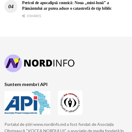
Pericol de apocalipsă cosmică: Noua „mini-lună” a
Pământului ar putea aduce o catastrofă de tip biblic
0 SHARES
Suntem membri API
Portalul de știri www.nordinfo.md a fost fondat de Asociația
Obștească “VOCEA NORDULUI”, o asociație de media fondată în