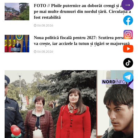
→
FOTO // Ploile puternice au doborât crengi și arbori
pe mai multe drumuri din nordul țării. Circulația a
fost restabilită
06.08.2026
Noua politică fiscală pentru 2027: Scutirea personală
va crește, iar accizele la tutun și țigări se majorează
06.08.2026