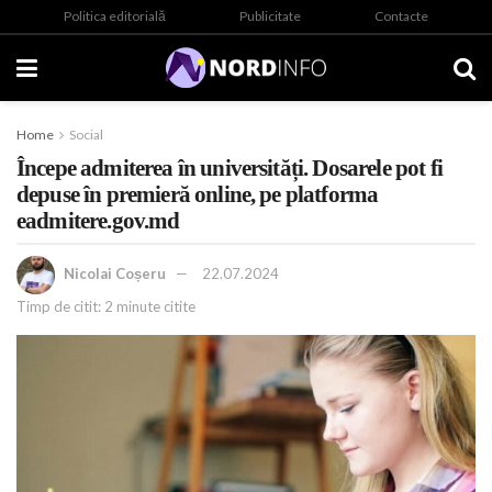
Politica editorială
Publicitate
Contacte
Home
Social
Începe admiterea în universități. Dosarele pot fi
depuse în premieră online, pe platforma
eadmitere.gov.md
Nicolai Coșeru
22.07.2024
Timp de citit: 2 minute citite