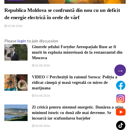
Republica Moldova se confruntă din nou cu un deficit
de energie electrică în orele de vârf
05.08.2026
Please
login
to join discussion
Ginerele șefului Forțelor Aerospațiale Ruse ar fi
murit în explozia misterioasă de la restaurantul din
Moscova
06.08.2026
→
VIDEO // Percheziții în raionul Soroca: Poliția a
ridicat cânepă și masă vegetală cu miros de
marijuana
06.08.2026
Zi critică pentru sistemul energetic. Dunărea a atins
minimul istoric cu două zile mai devreme. Se
încearcă iar scufundarea barjelor
06.08.2026