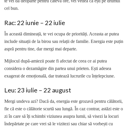
te vei da deoparte pentru câteva ore, vei vedea că ești pe drumul
cel bun.
Rac: 22 iunie – 22 iulie
În această dimineață, te vei ocupa de priorități. Aceasta ar putea
include situații de la birou sau relații de familie. Energia este puțin
aspră pentru tine, dar mergi mai departe.
Mijlocul după-amiezii poate fi afectat de ceea ce ai putea
considera o dezamăgire din partea unui prieten. Ești adesea
exagerat de emoțională, dar tratează lucrurile cu înțelepciune.
Leu: 23 iulie – 22 august
Mergi undeva azi? Dacă da, energia este grozavă pentru călătorii,
fie că este o călătorie scurtă sau lungă. În caz contrar, astăzi este o
zi în care să îți schimbi viziunea asupra lumii, să visezi la locuri
îndepărtate pe care vrei să le vizitezi sau chiar să vorbești cu