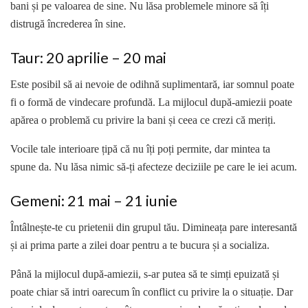
bani și pe valoarea de sine. Nu lăsa problemele minore să îți
distrugă încrederea în sine.
Taur: 20 aprilie – 20 mai
Este posibil să ai nevoie de odihnă suplimentară, iar somnul poate
fi o formă de vindecare profundă. La mijlocul după-amiezii poate
apărea o problemă cu privire la bani și ceea ce crezi că meriți.
Vocile tale interioare țipă că nu îți poți permite, dar mintea ta
spune da. Nu lăsa nimic să-ți afecteze deciziile pe care le iei acum.
Gemeni: 21 mai – 21 iunie
Întâlnește-te cu prietenii din grupul tău. Dimineața pare interesantă
și ai prima parte a zilei doar pentru a te bucura și a socializa.
Până la mijlocul după-amiezii, s-ar putea să te simți epuizată și
poate chiar să intri oarecum în conflict cu privire la o situație. Dar