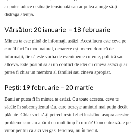
ar putea aduce o situație tensionată sau ar putea ajunge să-ți
distragă atenția.
Vărsător: 20 ianuarie – 18 februarie
Mintea ta este plină de informații astăzi. Acest lucru este ceva pe
care îl faci în mod natural, deoarece ești mereu dornică de
informații, fie că este vorba de evenimente curente, politică sau
altceva. Este posibil să ai un conflict de idei cu cineva astăzi și ar
putea fi chiar un membru al familiei sau cineva apropiat.
Pești: 19 februarie – 20 martie
Banii ar putea fi în mintea ta astăzi. Cu toate acestea, ceva te
sâcâie în subconștientul tău, care trezește amintiri mai puțin decât
plăcute. Chiar vrei să-ți petreci restul zilei insistând asupra acestor
probleme care au apărut cu mult timp în urmă? Concentrează-te pe
viitor pentru că aici vei găsi fericirea, nu în trecut.