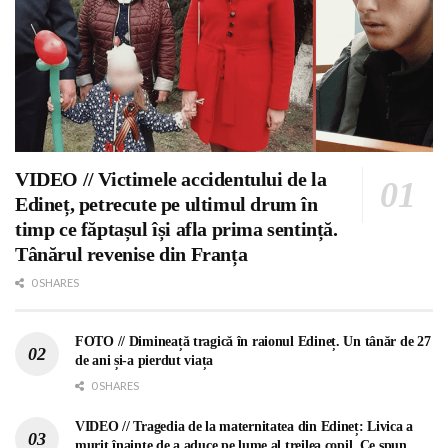
VIDEO // Victimele accidentului de la
Edineț, petrecute pe ultimul drum în
timp ce făptașul își afla prima sentință.
Tânărul revenise din Franța
0 SHARES
FOTO // Dimineață tragică în raionul Edineț. Un tânăr de 27
de ani și-a pierdut viața
0 SHARES
VIDEO // Tragedia de la maternitatea din Edineț: Livica a
murit înainte de a aduce pe lume al treilea copil. Ce spun