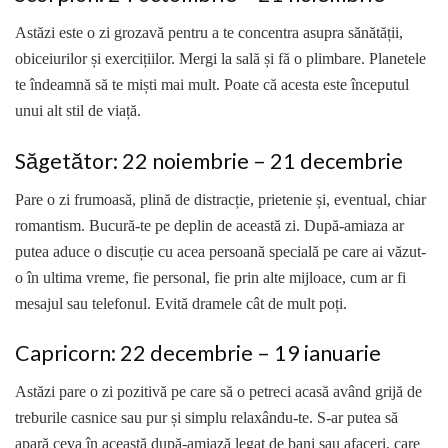
Astăzi este o zi grozavă pentru a te concentra asupra sănătății,
obiceiurilor și exercițiilor. Mergi la sală și fă o plimbare. Planetele
te îndeamnă să te miști mai mult. Poate că acesta este începutul
unui alt stil de viață.
Săgetător: 22 noiembrie – 21 decembrie
Pare o zi frumoasă, plină de distracție, prietenie și, eventual, chiar
romantism. Bucură-te pe deplin de această zi. După-amiaza ar
putea aduce o discuție cu acea persoană specială pe care ai văzut-
o în ultima vreme, fie personal, fie prin alte mijloace, cum ar fi
mesajul sau telefonul. Evită dramele cât de mult poți.
Capricorn: 22 decembrie – 19 ianuarie
Astăzi pare o zi pozitivă pe care să o petreci acasă având grijă de
treburile casnice sau pur și simplu relaxându-te. S-ar putea să
apară ceva în această după-amiază legat de bani sau afaceri, care