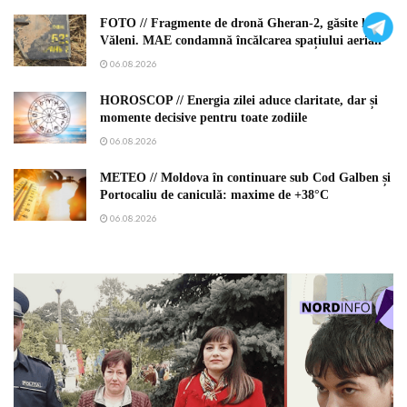
FOTO // Fragmente de dronă Gheran-2, găsite la
Văleni. MAE condamnă încălcarea spațiului aerian
06.08.2026
HOROSCOP // Energia zilei aduce claritate, dar și
momente decisive pentru toate zodiile
06.08.2026
METEO // Moldova în continuare sub Cod Galben și
Portocaliu de caniculă: maxime de +38°C
06.08.2026