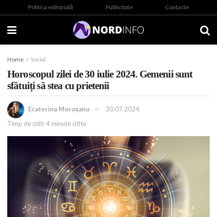
Politica editorială
Publicitate
Contacte
Home
Social
Horoscopul zilei de 30 iulie 2024. Gemenii sunt
sfătuiți să stea cu prietenii
Ecaterina Moroșanu
30.07.2024
Timp de citit: 4 minute citite