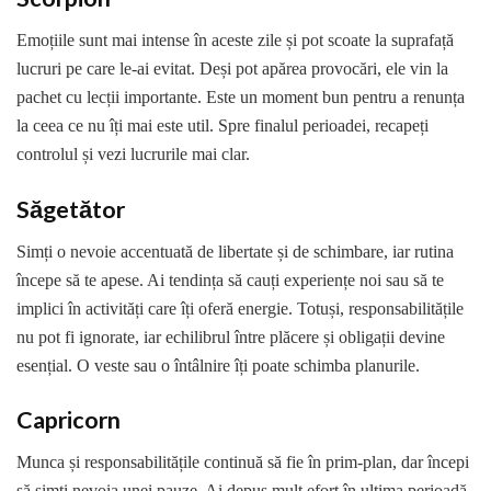
Emoțiile sunt mai intense în aceste zile și pot scoate la suprafață
lucruri pe care le-ai evitat. Deși pot apărea provocări, ele vin la
pachet cu lecții importante. Este un moment bun pentru a renunța
la ceea ce nu îți mai este util. Spre finalul perioadei, recapeți
controlul și vezi lucrurile mai clar.
Săgetător
Simți o nevoie accentuată de libertate și de schimbare, iar rutina
începe să te apese. Ai tendința să cauți experiențe noi sau să te
implici în activități care îți oferă energie. Totuși, responsabilitățile
nu pot fi ignorate, iar echilibrul între plăcere și obligații devine
esențial. O veste sau o întâlnire îți poate schimba planurile.
Capricorn
Munca și responsabilitățile continuă să fie în prim-plan, dar începi
să simți nevoia unei pauze. Ai depus mult efort în ultima perioadă,