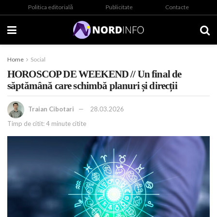
Politica editorială
Publicitate
Contacte
Home
Social
HOROSCOP DE WEEKEND // Un final de
săptămână care schimbă planuri și direcții
Traian Cibotari
28.03.2026
Timp de citit: 4 minute citite