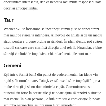
oportunitate interesantă, dar va necesita mai multă responsabilitate
decât ai anticipat inițial.
Taur
Weekend-ul te îndeamnă să încetinești ritmul și să te concentrezi
mai mult pe starea ta interioară. Ai nevoie de liniște și de un mediu
stabil pentru a-ți pune ordine în gânduri. În plan afectiv, pot apărea
discuții serioase care clarifică direcția unei relații. Financiar, e bine
să eviți cheltuielile impulsive, chiar dacă tentațiile sunt mari.
Gemeni
Ești într-o formă bună din punct de vedere mental, iar ideile vin
rapid și în număr mare. Totuși, există riscul să te împrăștii în prea
multe direcții și să nu duci nimic la capăt. Comunicarea este
punctul tău forte în aceste zile și te poate ajuta să rezolvi o situație
mai veche. În plan personal, o întâlnire sau o conversație îți poate
schimba perspectiva asupra unui lucru important.