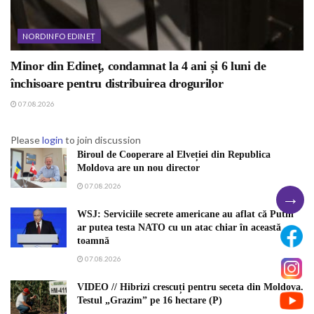
NORDINFO EDINEȚ
Minor din Edineț, condamnat la 4 ani și 6 luni de
închisoare pentru distribuirea drogurilor
07.08.2026
Please
login
to join discussion
Biroul de Cooperare al Elveției din Republica
Moldova are un nou director
07.08.2026
→
WSJ: Serviciile secrete americane au aflat că Putin
ar putea testa NATO cu un atac chiar în această
toamnă
07.08.2026
VIDEO // Hibrizi crescuți pentru seceta din Moldova.
Testul „Grazim” pe 16 hectare (P)