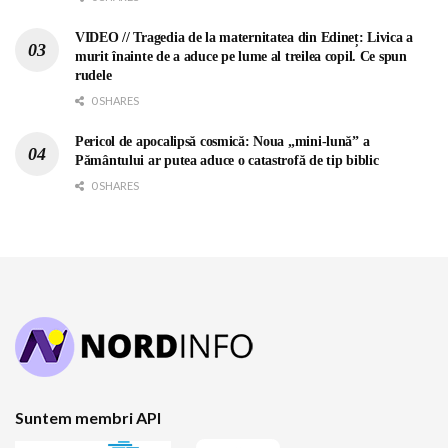
VIDEO // Tragedia de la maternitatea din Edineț: Livica a
murit înainte de a aduce pe lume al treilea copil. Ce spun
rudele
0 SHARES
Pericol de apocalipsă cosmică: Noua „mini-lună” a
Pământului ar putea aduce o catastrofă de tip biblic
0 SHARES
Suntem membri API