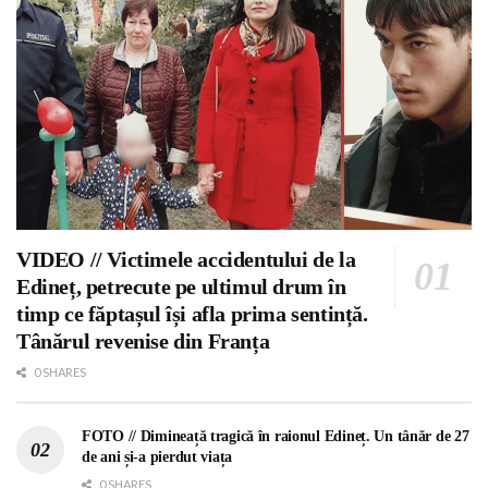
VIDEO // Victimele accidentului de la
Edineț, petrecute pe ultimul drum în
timp ce făptașul își afla prima sentință.
Tânărul revenise din Franța
0 SHARES
FOTO // Dimineață tragică în raionul Edineț. Un tânăr de 27
de ani și-a pierdut viața
0 SHARES