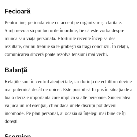
Fecioară
Pentru tine, perioada vine cu accent pe organizare și claritate.
Simți nevoia să pui lucrurile în ordine, fie că este vorba despre
muncă sau viața personală. Eforturile recente încep să dea
rezultate, dar nu trebuie să te grăbești să tragi concluzii. În relații,
comunicarea sinceră poate rezolva tensiuni mai vechi.
Balanță
Relațiile sunt în centrul atenției tale, iar dorința de echilibru devine
mai puternică decât de obicei. Este posibil să fii pus în situația de a
lua o decizie importantă care implică și alte persoane. Sinceritatea
va juca un rol esențial, chiar dacă unele discuții pot deveni
incomode. Pe plan personal, ai ocazia să înțelegi mai bine ce îți
dorești.
Scorpion