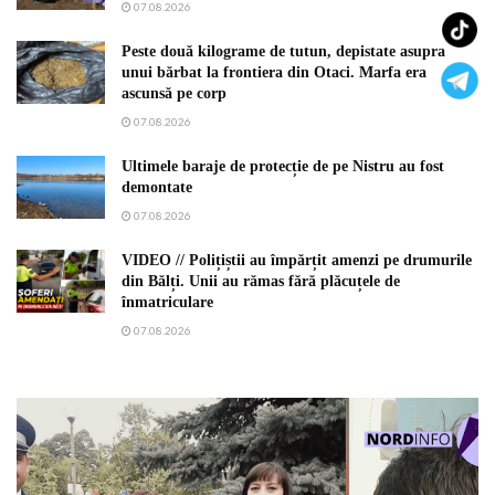
07.08.2026
Peste două kilograme de tutun, depistate asupra
unui bărbat la frontiera din Otaci. Marfa era
ascunsă pe corp
07.08.2026
Ultimele baraje de protecție de pe Nistru au fost
demontate
07.08.2026
VIDEO // Polițiștii au împărțit amenzi pe drumurile
din Bălți. Unii au rămas fără plăcuțele de
înmatriculare
07.08.2026