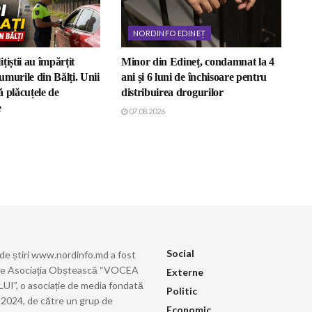
NORDINFO EDINEȚ
țiștii au împărțit
Minor din Edineț, condamnat la 4
murile din Bălți. Unii
ani și 6 luni de închisoare pentru
 plăcuțele de
distribuirea drogurilor
e
07.08.2026
Social
 de știri www.nordinfo.md a fost
de Asociația Obștească “VOCEA
Externe
”, o asociație de media fondată
Politic
ie 2024, de către un grup de
Economic