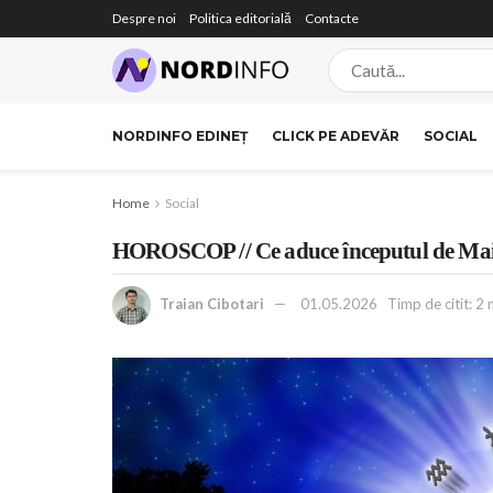
Despre noi
Politica editorială
Contacte
NORDINFO EDINEȚ
CLICK PE ADEVĂR
SOCIAL
Home
Social
HOROSCOP // Ce aduce începutul de Mai p
Traian Cibotari
01.05.2026
Timp de citit: 2 