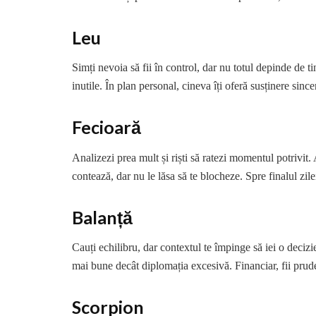
Leu
Simți nevoia să fii în control, dar nu totul depinde de ti
inutile. În plan personal, cineva îți oferă susținere since
Fecioară
Analizezi prea mult și riști să ratezi momentul potrivit.
contează, dar nu le lăsa să te blocheze. Spre finalul zilei
Balanță
Cauți echilibru, dar contextul te împinge să iei o decizie
mai bune decât diplomația excesivă. Financiar, fii prud
Scorpion