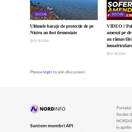
SOCIAL
SOCIAL
Ultimele baraje de protecție de pe
VIDEO // Poli
Nistru au fost demontate
amenzi pe dru
au rămas fără
07.08.2026
înmatricular
07.08.2026
Please
login
to join discussion
Portalul
fondat 
NORDULUI
Suntem membri API
în april