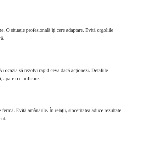
ne. O situație profesională îți cere adaptare. Evită orgoliile
ră.
 Ai ocazia să rezolvi rapid ceva dacă acționezi. Detaliile
, apare o clarificare.
 fermă. Evită amânările. În relații, sinceritatea aduce rezultate
ent.