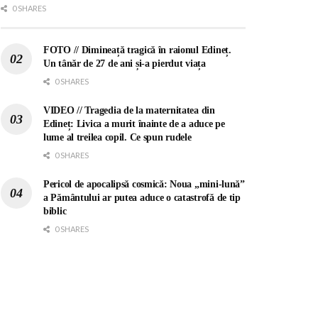
0 SHARES
FOTO // Dimineață tragică în raionul Edineț.
Un tânăr de 27 de ani și-a pierdut viața
0 SHARES
VIDEO // Tragedia de la maternitatea din
Edineț: Livica a murit înainte de a aduce pe
lume al treilea copil. Ce spun rudele
0 SHARES
Pericol de apocalipsă cosmică: Noua „mini-lună”
a Pământului ar putea aduce o catastrofă de tip
biblic
0 SHARES