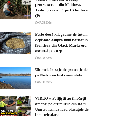
pentru seceta din Moldova.
Testul „Grazim” pe 16 hectare
(P)
07.08.2026
Peste două kilograme de tutun,
depistate asupra unui bărbat la
frontiera din Otaci. Marfa era
ascunsă pe corp
07.08.2026
Ultimele baraje de protecție de
pe Nistru au fost demontate
07.08.2026
VIDEO // Polițiștii au împărțit
amenzi pe drumurile din Bălți.
Unii au rămas fără plăcuțele de
înmatriculare