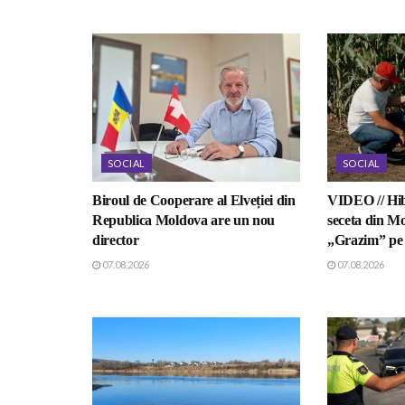
SOCIAL
SOCIAL
Biroul de Cooperare al Elveției din
VIDEO // Hib
Republica Moldova are un nou
seceta din Mo
director
„Grazim” pe 
07.08.2026
07.08.2026