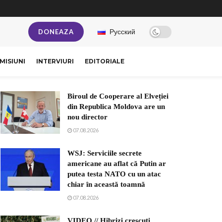
Русский
DONEAZA
MISIUNI
INTERVIURI
EDITORIALE
Biroul de Cooperare al Elveției
din Republica Moldova are un
nou director
07.08.2026
WSJ: Serviciile secrete
americane au aflat că Putin ar
putea testa NATO cu un atac
chiar în această toamnă
07.08.2026
VIDEO // Hibrizi crescuți