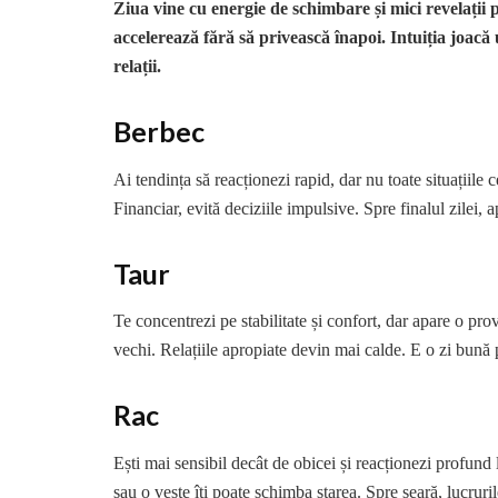
Ziua vine cu energie de schimbare și mici revelații p
accelerează fără să privească înapoi. Intuiția joacă u
relații.
Berbec
Ai tendința să reacționezi rapid, dar nu toate situațiile
Financiar, evită deciziile impulsive. Spre finalul zilei, 
Taur
Te concentrezi pe stabilitate și confort, dar apare o pro
vechi. Relațiile apropiate devin mai calde. E o zi bună 
Rac
Ești mai sensibil decât de obicei și reacționezi profund l
sau o veste îți poate schimba starea. Spre seară, lucruril