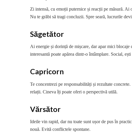
Zi intensă, cu emoții puternice și reacții pe măsură. Ai o
Nu te grăbi să tragi concluzii. Spre seară, lucrurile dev
Săgetător
Ai energie și dorință de mișcare, dar apar mici blocaje 
interesantă poate apărea dintr-o întâmplare. Social, ești 
Capricorn
Te concentrezi pe responsabilități și rezultate concrete.
relații. Cineva îți poate oferi o perspectivă utilă.
Vărsător
Ideile vin rapid, dar nu toate sunt ușor de pus în practi
nouă. Evită conflictele spontane.