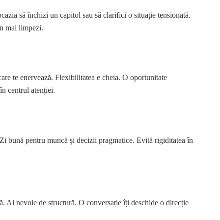
cazia să închizi un capitol sau să clarifici o situație tensionată.
in mai limpezi.
care te enervează. Flexibilitatea e cheia. O oportunitate
în centrul atenției.
 Zi bună pentru muncă și decizii pragmatice. Evită rigiditatea în
că. Ai nevoie de structură. O conversație îți deschide o direcție