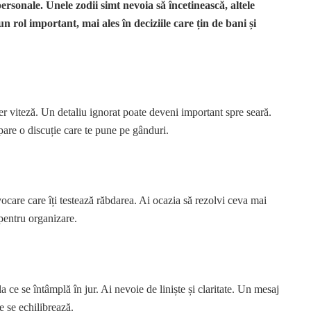
ersonale. Unele zodii simt nevoia să încetinească, altele
n rol important, mai ales în deciziile care țin de bani și
 cer viteză. Un detaliu ignorat poate deveni important spre seară.
apare o discuție care te pune pe gânduri.
vocare care îți testează răbdarea. Ai ocazia să rezolvi ceva mai
pentru organizare.
a ce se întâmplă în jur. Ai nevoie de liniște și claritate. Un mesaj
e se echilibrează.