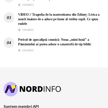
0 SHARES
VIDEO // Tragedia de la maternitatea din Edineț: Livica a
murit înainte de a aduce pe lume al treilea copil. Ce spun
rudele
0 SHARES
Pericol de apocalipsă cosmică: Noua „mini-lună” a
Pământului ar putea aduce o catastrofă de tip biblic
0 SHARES
Suntem membri API