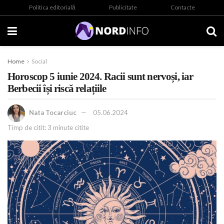
Politica editorială
Publicitate
Contacte
Home
Social
Horoscop 5 iunie 2024. Racii sunt nervoși, iar
Berbecii își riscă relațiile
Nata Tocarciuc
05.06.2024
Timp de citit: 3 minute citite