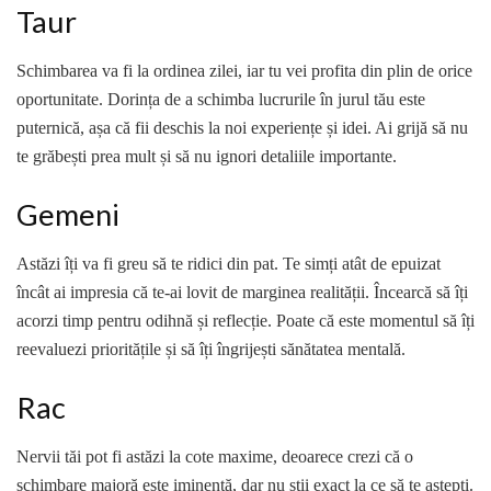
Taur
Schimbarea va fi la ordinea zilei, iar tu vei profita din plin de orice
oportunitate. Dorința de a schimba lucrurile în jurul tău este
puternică, așa că fii deschis la noi experiențe și idei. Ai grijă să nu
te grăbești prea mult și să nu ignori detaliile importante.
Gemeni
Astăzi îți va fi greu să te ridici din pat. Te simți atât de epuizat
încât ai impresia că te-ai lovit de marginea realității. Încearcă să îți
acorzi timp pentru odihnă și reflecție. Poate că este momentul să îți
reevaluezi prioritățile și să îți îngrijești sănătatea mentală.
Rac
Nervii tăi pot fi astăzi la cote maxime, deoarece crezi că o
schimbare majoră este iminentă, dar nu știi exact la ce să te aștepți.