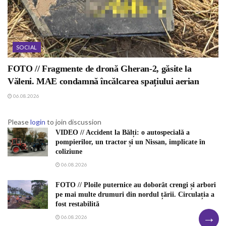
SOCIAL
FOTO // Fragmente de dronă Gheran-2, găsite la
Văleni. MAE condamnă încălcarea spațiului aerian
06.08.2026
Please
login
to join discussion
VIDEO // Accident la Bălți: o autospecială a
pompierilor, un tractor și un Nissan, implicate în
coliziune
06.08.2026
FOTO // Ploile puternice au doborât crengi și arbori
pe mai multe drumuri din nordul țării. Circulația a
fost restabilită
→
06.08.2026