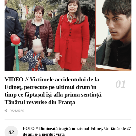
VIDEO // Victimele accidentului de la
Edineț, petrecute pe ultimul drum în
timp ce făptașul își afla prima sentință.
Tânărul revenise din Franța
0 SHARES
FOTO // Dimineață tragică în raionul Edineț. Un tânăr de 27
de ani și-a pierdut viața