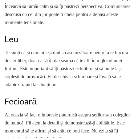
Încearcă să rămâi calm și să îți păstrezi perspectiva. Comunicarea
deschisă cu cei din jur poate fi cheia pentru a depăși aceste
momente tensionate.
Leu
Te simți ca și cum ai ieși dintr-o ascunzătoare pentru a te bucura
de aer liber, doar ca să îți dai seama că te afli în mijlocul unei
furtuni. Este important să îți păstrezi echilibrul și să nu te lași
copleșit de provocări. Fii deschis la schimbare și învață să te
adaptezi rapid la situații noi.
Fecioară
Ai ocazia să faci o impresie puternică asupra șefilor sau colegilor
de muncă. Fii atent la detalii și demonstrează-ți abilitățile. Este
momentul să te afirmi și să arăți ce poți face. Nu ezita să îți