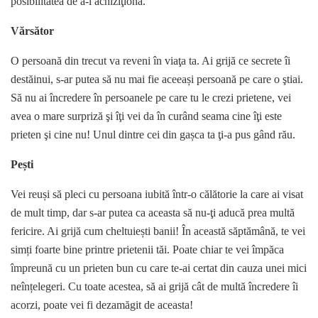
posibilitatea de a-l achiziţiona.
Vărsător
O persoană din trecut va reveni în viaţa ta. Ai grijă ce secrete îi
destăinui, s-ar putea să nu mai fie aceeași persoană pe care o ştiai.
Să nu ai încredere în persoanele pe care tu le crezi prietene, vei
avea o mare surpriză şi îţi vei da în curând seama cine îţi este
prieten şi cine nu! Unul dintre cei din gașca ta ţi-a pus gând rău.
Pești
Vei reuși să pleci cu persoana iubită într-o călătorie la care ai visat
de mult timp, dar s-ar putea ca aceasta să nu-ţi aducă prea multă
fericire. Ai grijă cum cheltuiești banii! În această săptămână, te vei
simți foarte bine printre prietenii tăi. Poate chiar te vei împăca
împreună cu un prieten bun cu care te-ai certat din cauza unei mici
neînțelegeri. Cu toate acestea, să ai grijă cât de multă încredere îi
acorzi, poate vei fi dezamăgit de aceasta!