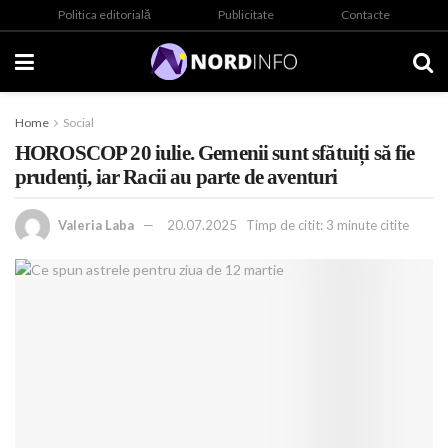
Politica editorială
Publicitate
Contacte
Home
Social
HOROSCOP 20 iulie. Gemenii sunt sfătuiți să fie
prudenți, iar Racii au parte de aventuri
Valeria Laba
20.07.2025
Timp de citit: 3 minute citite