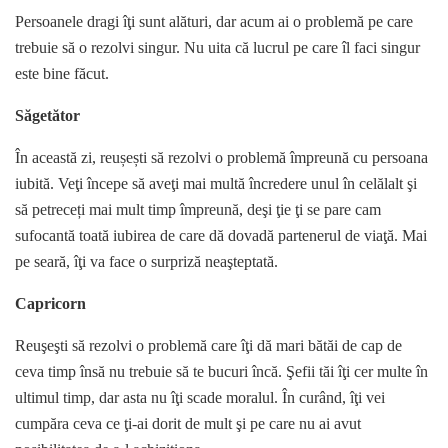
Persoanele dragi îţi sunt alături, dar acum ai o problemă pe care
trebuie să o rezolvi singur. Nu uita că lucrul pe care îl faci singur
este bine făcut.
Săgetător
În această zi, reușești să rezolvi o problemă împreună cu persoana
iubită. Veţi începe să aveţi mai multă încredere unul în celălalt şi
să petreceți mai mult timp împreună, deşi ţie ţi se pare cam
sufocantă toată iubirea de care dă dovadă partenerul de viaţă. Mai
pe seară, îţi va face o surpriză neaşteptată.
Capricorn
Reuşeşti să rezolvi o problemă care îţi dă mari bătăi de cap de
ceva timp însă nu trebuie să te bucuri încă. Şefii tăi îţi cer multe în
ultimul timp, dar asta nu îţi scade moralul. În curând, îţi vei
cumpăra ceva ce ţi-ai dorit de mult şi pe care nu ai avut