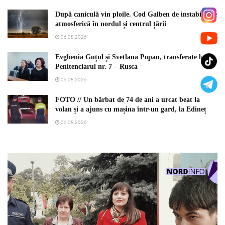
După caniculă vin ploile. Cod Galben de instabilitate
atmosferică în nordul și centrul țării
06.08.2026
Evghenia Guțul și Svetlana Popan, transferate la
Penitenciarul nr. 7 – Rusca
06.08.2026
FOTO // Un bărbat de 74 de ani a urcat beat la
volan și a ajuns cu mașina într-un gard, la Edineț
06.08.2026