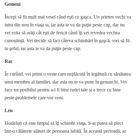
Gemeni
Începi să fii mult mai vesel când eşti cu gaşca. Un prieten vechi va
intra din nou în viaţa ta, iar asta te va da puţin peste cap, dar nu
vei ezita să arăţi cât eşti de fericit când îţi vei revedea vechea
cunoștință. Vei decide să faci câteva schimbări în gaşcă, vrei să fii
tu şeful, iar asta te va da puţin peste cap.
Rac
În curând, vei primi o veste cam neplăcută în legătură cu sănătatea
unui membru al familiei, dar asta nu te va pune în genunchi. Vei
face tot posibilul pentru a-i fi bine rudei tale şi a trece cu bine
peste problemele care vor veni.
Leu
Hotărăști că este timpul să îţi schimbi viaţa. S-ar putea să pleci
într-o călătorie alături de persoana iubită. În această perioadă, ar