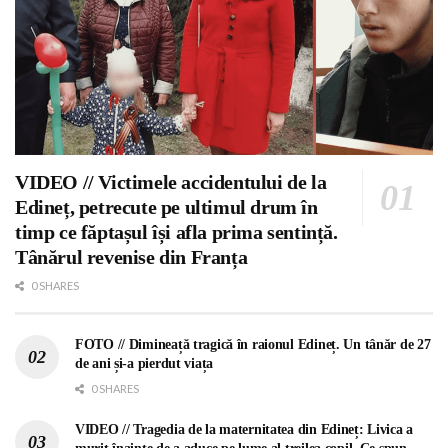
VIDEO // Victimele accidentului de la
Edineț, petrecute pe ultimul drum în
timp ce făptașul își afla prima sentință.
Tânărul revenise din Franța
0 SHARES
FOTO // Dimineață tragică în raionul Edineț. Un tânăr de 27
de ani și-a pierdut viața
0 SHARES
VIDEO // Tragedia de la maternitatea din Edineț: Livica a