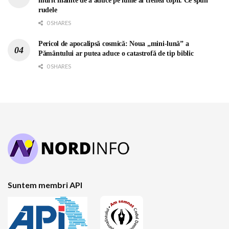
murit înainte de a aduce pe lume al treilea copil. Ce spun
rudele
0 SHARES
Pericol de apocalipsă cosmică: Noua „mini-lună” a
Pământului ar putea aduce o catastrofă de tip biblic
0 SHARES
Suntem membri API