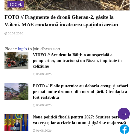
SOCIAL
FOTO // Fragmente de dronă Gheran-2, găsite la
Văleni. MAE condamnă încălcarea spațiului aerian
06.08.2026
Please
login
to join discussion
VIDEO // Accident la Bălți: o autospecială a
pompierilor, un tractor și un Nissan, implicate în
coliziune
06.08.2026
FOTO // Ploile puternice au doborât crengi și arbori
pe mai multe drumuri din nordul țării. Circulația a
fost restabilită
06.08.2026
→
Noua politică fiscală pentru 2027: Scutirea personală
va crește, iar accizele la tutun și țigări se majorează
06.08.2026