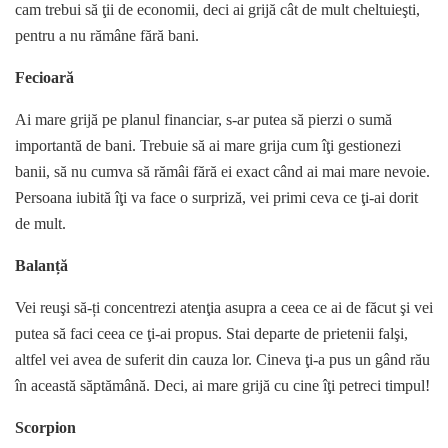
cam trebui să ţii de economii, deci ai grijă cât de mult cheltuieşti,
pentru a nu rămâne fără bani.
Fecioară
Ai mare grijă pe planul financiar, s-ar putea să pierzi o sumă
importantă de bani. Trebuie să ai mare grija cum îţi gestionezi
banii, să nu cumva să rămâi fără ei exact când ai mai mare nevoie.
Persoana iubită îţi va face o surpriză, vei primi ceva ce ţi-ai dorit
de mult.
Balanță
Vei reuşi să-ți concentrezi atenţia asupra a ceea ce ai de făcut şi vei
putea să faci ceea ce ţi-ai propus. Stai departe de prietenii falşi,
altfel vei avea de suferit din cauza lor. Cineva ţi-a pus un gând rău
în această săptămână. Deci, ai mare grijă cu cine îţi petreci timpul!
Scorpion