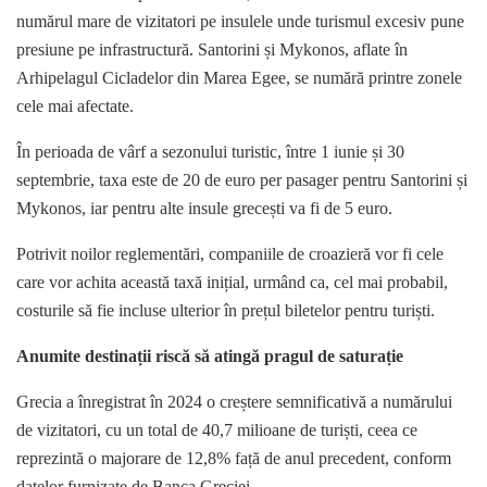
numărul mare de vizitatori pe insulele unde turismul excesiv pune
presiune pe infrastructură. Santorini și Mykonos, aflate în
Arhipelagul Cicladelor din Marea Egee, se numără printre zonele
cele mai afectate.
În perioada de vârf a sezonului turistic, între 1 iunie și 30
septembrie, taxa este de 20 de euro per pasager pentru Santorini și
Mykonos, iar pentru alte insule grecești va fi de 5 euro.
Potrivit noilor reglementări, companiile de croazieră vor fi cele
care vor achita această taxă inițial, urmând ca, cel mai probabil,
costurile să fie incluse ulterior în prețul biletelor pentru turiști.
Anumite destinații riscă să atingă pragul de saturație
Grecia a înregistrat în 2024 o creștere semnificativă a numărului
de vizitatori, cu un total de 40,7 milioane de turiști, ceea ce
reprezintă o majorare de 12,8% față de anul precedent, conform
datelor furnizate de Banca Greciei.