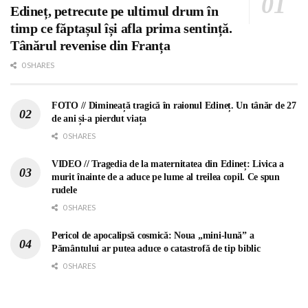
Edineț, petrecute pe ultimul drum în
timp ce făptașul își afla prima sentință.
Tânărul revenise din Franța
0 SHARES
FOTO // Dimineață tragică în raionul Edineț. Un tânăr de 27
de ani și-a pierdut viața
0 SHARES
VIDEO // Tragedia de la maternitatea din Edineț: Livica a
murit înainte de a aduce pe lume al treilea copil. Ce spun
rudele
0 SHARES
Pericol de apocalipsă cosmică: Noua „mini-lună” a
Pământului ar putea aduce o catastrofă de tip biblic
0 SHARES