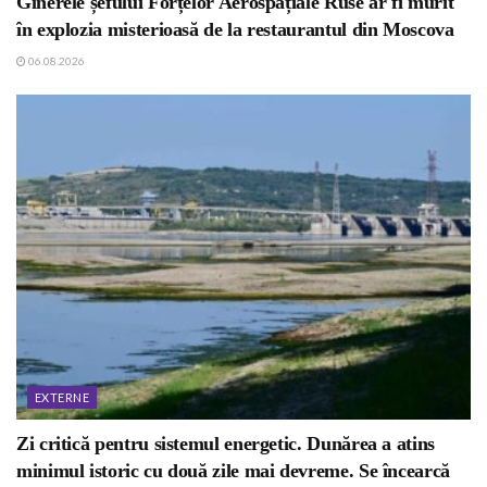
Ginerele șefului Forțelor Aerospațiale Ruse ar fi murit
în explozia misterioasă de la restaurantul din Moscova
06.08.2026
EXTERNE
Zi critică pentru sistemul energetic. Dunărea a atins
minimul istoric cu două zile mai devreme. Se încearcă