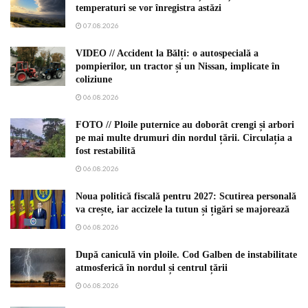
temperaturi se vor înregistra astăzi
07.08.2026
VIDEO // Accident la Bălți: o autospecială a
pompierilor, un tractor și un Nissan, implicate în
coliziune
06.08.2026
FOTO // Ploile puternice au doborât crengi și arbori
pe mai multe drumuri din nordul țării. Circulația a
fost restabilită
06.08.2026
Noua politică fiscală pentru 2027: Scutirea personală
va crește, iar accizele la tutun și țigări se majorează
06.08.2026
După caniculă vin ploile. Cod Galben de instabilitate
atmosferică în nordul și centrul țării
06.08.2026