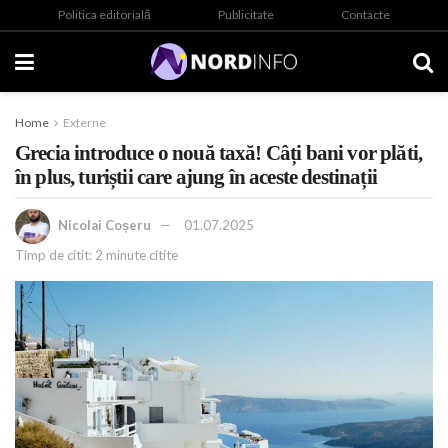
Politica editorială
Publicitate
Contacte
Home
Externe
Grecia introduce o nouă taxă! Câți bani vor plăti,
în plus, turiștii care ajung în aceste destinații
Nicolai Coșeru
01.07.2025
Timp de citit: 2 minute citite