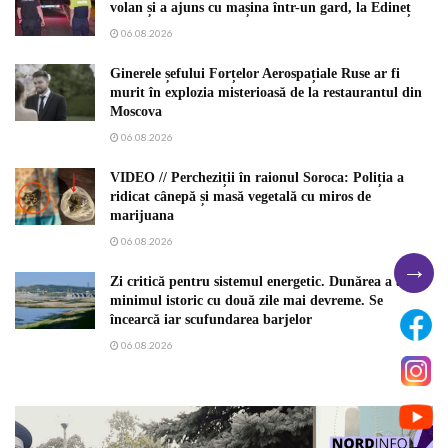
volan și a ajuns cu mașina într-un gard, la Edineț
06.08.2026
Ginerele șefului Forțelor Aerospațiale Ruse ar fi
murit în explozia misterioasă de la restaurantul din
Moscova
06.08.2026
VIDEO // Percheziții în raionul Soroca: Poliția a
ridicat cânepă și masă vegetală cu miros de
marijuana
06.08.2026
→
Zi critică pentru sistemul energetic. Dunărea a atins
minimul istoric cu două zile mai devreme. Se
încearcă iar scufundarea barjelor
06.08.2026