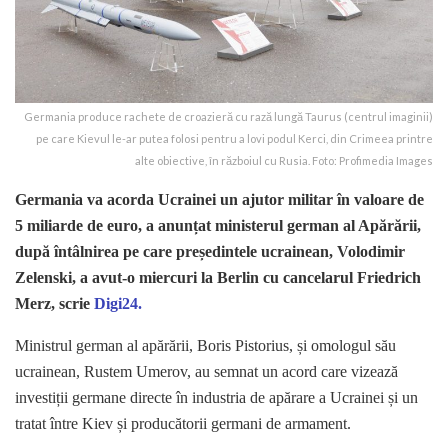
Germania produce rachete de croazieră cu rază lungă Taurus (centrul imaginii)
pe care Kievul le-ar putea folosi pentru a lovi podul Kerci, din Crimeea printre
alte obiective, în războiul cu Rusia. Foto: Profimedia Images
Germania va acorda Ucrainei un ajutor militar în valoare de
5 miliarde de euro, a anunțat ministerul german al Apărării,
după întâlnirea pe care președintele ucrainean, Volodimir
Zelenski, a avut-o miercuri la Berlin cu cancelarul Friedrich
Merz, scrie
Digi24.
Ministrul german al apărării, Boris Pistorius, și omologul său
ucrainean, Rustem Umerov, au semnat un acord care vizează
investiții germane directe în industria de apărare a Ucrainei și un
tratat între Kiev și producătorii germani de armament.