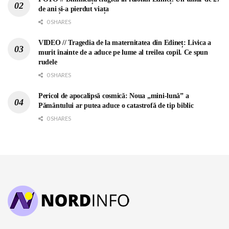
de ani și-a pierdut viața
0 SHARES
VIDEO // Tragedia de la maternitatea din Edineț: Livica a
murit înainte de a aduce pe lume al treilea copil. Ce spun
rudele
0 SHARES
Pericol de apocalipsă cosmică: Noua „mini-lună” a
Pământului ar putea aduce o catastrofă de tip biblic
0 SHARES