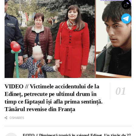
VIDEO // Victimele accidentului de la
Edineț, petrecute pe ultimul drum în
timp ce făptașul își afla prima sentință.
Tânărul revenise din Franța
0 SHARES
FOTO // Dimineață tragică în raionul Edineț. Un tânăr de 27