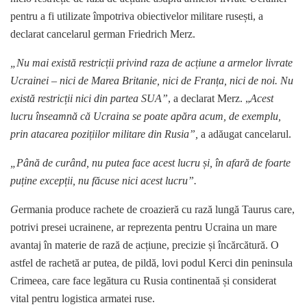
pentru a fi utilizate împotriva obiectivelor militare rusești, a
declarat cancelarul german Friedrich Merz.
„Nu mai există restricții privind raza de acțiune a armelor livrate
Ucrainei – nici de Marea Britanie, nici de Franța, nici de noi. Nu
există restricții nici din partea SUA”
, a declarat Merz. „
Acest
lucru înseamnă că Ucraina se poate apăra acum, de exemplu,
prin atacarea pozițiilor militare din Rusia”,
a adăugat cancelarul.
„Până de curând, nu putea face acest lucru și, în afară de foarte
puține excepții, nu făcuse nici acest lucru”.
G
ermania produce rachete de croazieră cu rază lungă Taurus care,
potrivi presei ucrainene, ar reprezenta pentru Ucraina un mare
avantaj în materie de rază de acțiune, precizie și încărcătură. O
astfel de rachetă ar putea, de pildă, lovi podul Kerci din peninsula
Crimeea, care face legătura cu Rusia continentaă și considerat
vital pentru logistica armatei ruse.