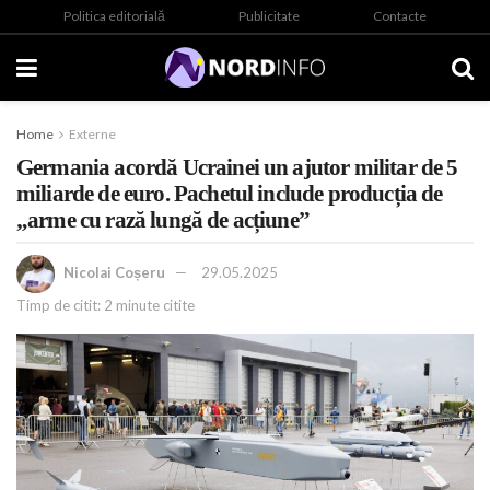
Politica editorială
Publicitate
Contacte
Home
Externe
Germania acordă Ucrainei un ajutor militar de 5
miliarde de euro. Pachetul include producția de
„arme cu rază lungă de acțiune”
Nicolai Coșeru
29.05.2025
Timp de citit: 2 minute citite