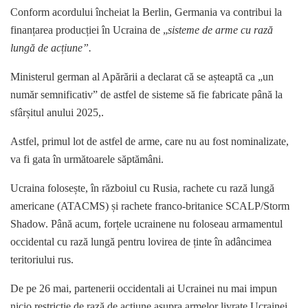
Conform acordului încheiat la Berlin, Germania va contribui la
finanțarea producției în Ucraina de „
sisteme de arme cu rază
lungă de acțiune”.
Ministerul german al Apărării a declarat că se așteaptă ca „un
număr semnificativ” de astfel de sisteme să fie fabricate până la
sfârșitul anului 2025,.
Astfel, primul lot de astfel de arme, care nu au fost nominalizate,
va fi gata în următoarele săptămâni.
Ucraina folosește, în războiul cu Rusia, rachete cu rază lungă
americane (ATACMS) și rachete franco-britanice SCALP/Storm
Shadow. Până acum, forțele ucrainene nu foloseau armamentul
occidental cu rază lungă pentru lovirea de ținte în adâncimea
teritoriului rus.
De pe 26 mai, partenerii occidentali ai Ucrainei nu mai impun
nicio restricție de rază de acțiune asupra armelor livrate Ucrainei