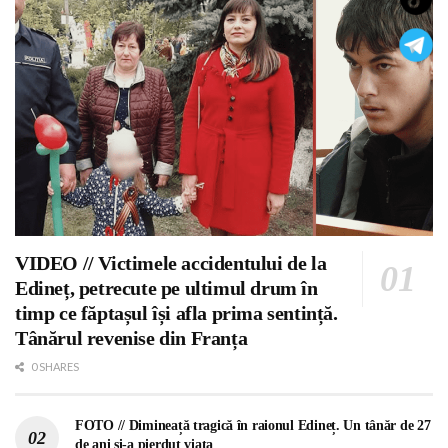
VIDEO // Victimele accidentului de la
Edineț, petrecute pe ultimul drum în
timp ce făptașul își afla prima sentință.
Tânărul revenise din Franța
0 SHARES
FOTO // Dimineață tragică în raionul Edineț. Un tânăr de 27
de ani și-a pierdut viața