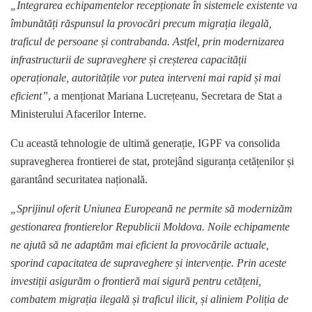
„Integrarea echipamentelor recepționate în sistemele existente va
îmbunătăți răspunsul la provocări precum migrația ilegală,
traficul de persoane și contrabanda. Astfel, prin modernizarea
infrastructurii de supraveghere și creșterea capacității
operaționale, autoritățile vor putea interveni mai rapid și mai
eficient”
, a menționat Mariana Lucrețeanu, Secretara de Stat a
Ministerului Afacerilor Interne.
Cu această tehnologie de ultimă generație, IGPF va consolida
supravegherea frontierei de stat, protejând siguranța cetățenilor și
garantând securitatea națională.
„Sprijinul oferit Uniunea Europeană ne permite să modernizăm
gestionarea frontierelor Republicii Moldova. Noile echipamente
ne ajută să ne adaptăm mai eficient la provocările actuale,
sporind capacitatea de supraveghere și intervenție. Prin aceste
investiții asigurăm o frontieră mai sigură pentru cetățeni,
combatem migrația ilegală și traficul ilicit, și aliniem Poliția de