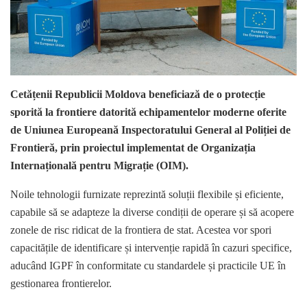
Cetățenii Republicii Moldova beneficiază de o protecție
sporită la frontiere datorită echipamentelor moderne oferite
de Uniunea Europeană Inspectoratului General al Poliției de
Frontieră, prin proiectul implementat de Organizația
Internațională pentru Migrație (OIM).
Noile tehnologii furnizate reprezintă soluții flexibile și eficiente,
capabile să se adapteze la diverse condiții de operare și să acopere
zonele de risc ridicat de la frontiera de stat. Acestea vor spori
capacitățile de identificare și intervenție rapidă în cazuri specifice,
aducând IGPF în conformitate cu standardele și practicile UE în
gestionarea frontierelor.