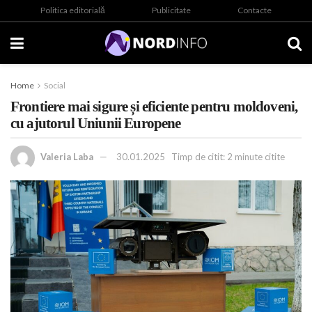
Politica editorială
Publicitate
Contacte
Home
Social
Frontiere mai sigure și eficiente pentru moldoveni,
cu ajutorul Uniunii Europene
Valeria Laba
30.01.2025
Timp de citit: 2 minute citite