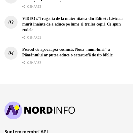
0 SHARES
VIDEO // Tragedia de la maternitatea din Edineț: Livica a
murit înainte de a aduce pe lume al treilea copil. Ce spun
rudele
0 SHARES
Pericol de apocalipsă cosmică: Noua „mini-lună” a
Pământului ar putea aduce o catastrofă de tip biblic
0 SHARES
Suntem membri API