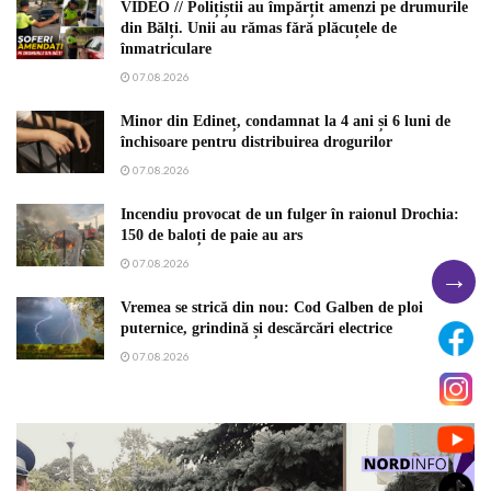
VIDEO // Polițiștii au împărțit amenzi pe drumurile
din Bălți. Unii au rămas fără plăcuțele de
înmatriculare
07.08.2026
Minor din Edineț, condamnat la 4 ani și 6 luni de
închisoare pentru distribuirea drogurilor
07.08.2026
Incendiu provocat de un fulger în raionul Drochia:
150 de baloți de paie au ars
07.08.2026
→
Vremea se strică din nou: Cod Galben de ploi
puternice, grindină și descărcări electrice
07.08.2026