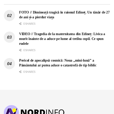
FOTO // Dimineață tragică în raionul Edineț. Un tânăr de 27
de ani și-a pierdut viața
0 SHARES
VIDEO // Tragedia de la maternitatea din Edineț: Livica a
murit înainte de a aduce pe lume al treilea copil. Ce spun
rudele
0 SHARES
Pericol de apocalipsă cosmică: Noua „mini-lună” a
Pământului ar putea aduce o catastrofă de tip biblic
0 SHARES