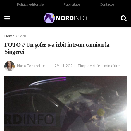
Politica editorială
Publicitate
Contacte
Home
Social
FOTO // Un șofer s-a izbit într-un camion la
Sîngerei
Nata Tocarciuc
29.11.2024
Timp de citit: 1 min citire