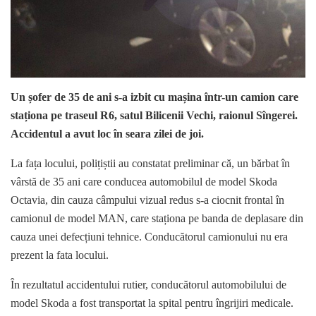
Un șofer de 35 de ani s-a izbit cu mașina într-un camion care
staționa pe traseul R6, satul Bilicenii Vechi, raionul Sîngerei.
Accidentul a avut loc în seara zilei de joi.
La fața locului, polițiștii au constatat preliminar că, un bărbat în
vârstă de 35 ani care conducea automobilul de model Skoda
Octavia, din cauza câmpului vizual redus s-a ciocnit frontal în
camionul de model MAN, care staționa pe banda de deplasare din
cauza unei defecțiuni tehnice. Conducătorul camionului nu era
prezent la fata locului.
În rezultatul accidentului rutier, conducătorul automobilului de
model Skoda a fost transportat la spital pentru îngrijiri medicale.