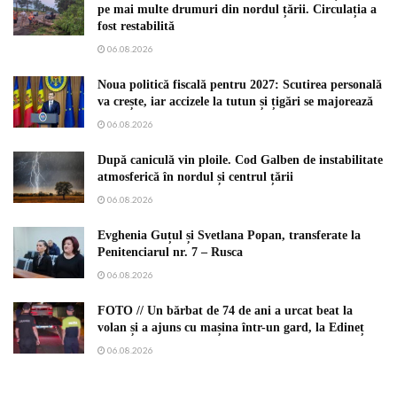
pe mai multe drumuri din nordul țării. Circulația a
fost restabilită
06.08.2026
Noua politică fiscală pentru 2027: Scutirea personală
va crește, iar accizele la tutun și țigări se majorează
06.08.2026
După caniculă vin ploile. Cod Galben de instabilitate
atmosferică în nordul și centrul țării
06.08.2026
Evghenia Guțul și Svetlana Popan, transferate la
Penitenciarul nr. 7 – Rusca
06.08.2026
FOTO // Un bărbat de 74 de ani a urcat beat la
volan și a ajuns cu mașina într-un gard, la Edineț
06.08.2026