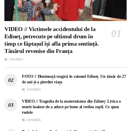
VIDEO // Victimele accidentului de la
Edineț, petrecute pe ultimul drum în
timp ce făptașul își afla prima sentință.
Tânărul revenise din Franța
0 SHARES
FOTO // Dimineață tragică în raionul Edineț. Un tânăr de 27
de ani și-a pierdut viața
0 SHARES
VIDEO // Tragedia de la maternitatea din Edineț: Livica a
murit înainte de a aduce pe lume al treilea copil. Ce spun
rudele
0 SHARES