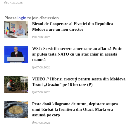
07.08.2026
Please
login
to join discussion
Biroul de Cooperare al Elveției din Republica
Moldova are un nou director
07.08.2026
WSJ: Serviciile secrete americane au aflat că Putin
ar putea testa NATO cu un atac chiar în această
toamnă
07.08.2026
VIDEO // Hibrizi crescuți pentru seceta din Moldova.
Testul „Grazim” pe 16 hectare (P)
07.08.2026
Peste două kilograme de tutun, depistate asupra
unui bărbat la frontiera din Otaci. Marfa era
ascunsă pe corp
07.08.2026