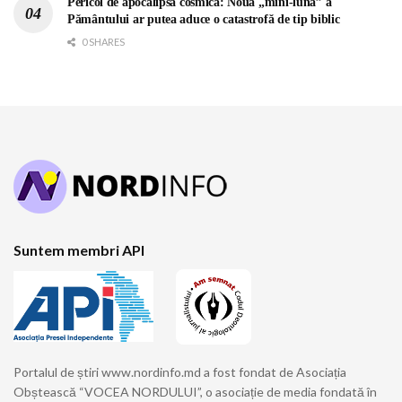
Pericol de apocalipsă cosmică: Noua „mini-lună” a
Pământului ar putea aduce o catastrofă de tip biblic
0 SHARES
Suntem membri API
Portalul de știri www.nordinfo.md a fost fondat de Asociația
Obștească “VOCEA NORDULUI”, o asociație de media fondată în