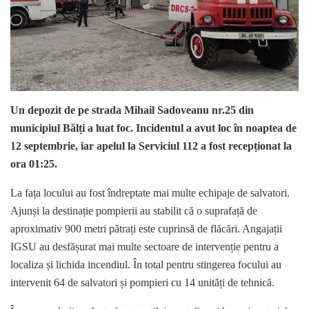
Un depozit de pe strada Mihail Sadoveanu nr.25 din
municipiul Bălți a luat foc. Incidentul a avut loc în noaptea de
12 septembrie, iar apelul la Serviciul 112 a fost recepționat la
ora 01:25.
La fața locului au fost îndreptate mai multe echipaje de salvatori.
Ajunși la destinație pompierii au stabilit că o suprafață de
aproximativ 900 metri pătrați este cuprinsă de flăcări. Angajații
IGSU au desfășurat mai multe sectoare de intervenție pentru a
localiza și lichida incendiul. În total pentru stingerea focului au
intervenit 64 de salvatori și pompieri cu 14 unități de tehnică.