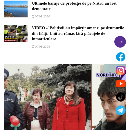
Ultimele baraje de protecție de pe Nistru au fost
demontate
07.08.2026
VIDEO // Polițiștii au împărțit amenzi pe drumurile
din Bălți. Unii au rămas fără plăcuțele de
→
înmatriculare
07.08.2026