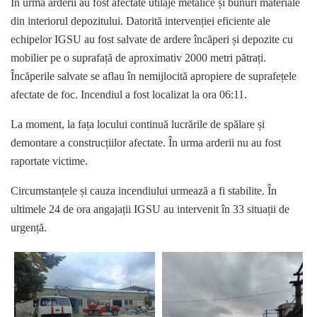
În urma arderii au fost afectate utilaje metalice și bunuri materiale
din interiorul depozitului. Datorită intervenției eficiente ale
echipelor IGSU au fost salvate de ardere încăperi și depozite cu
mobilier pe o suprafață de aproximativ 2000 metri pătrați.
Încăperile salvate se aflau în nemijlocită apropiere de suprafețele
afectate de foc. Incendiul a fost localizat la ora 06:11.
La moment, la fața locului continuă lucrările de spălare și
demontare a construcțiilor afectate. În urma arderii nu au fost
raportate victime.
Circumstanțele și cauza incendiului urmează a fi stabilite. În
ultimele 24 de ora angajații IGSU au intervenit în 33 situații de
urgență.