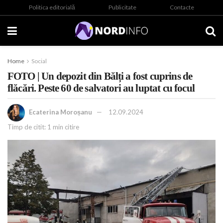
Politica editorială
Publicitate
Contacte
Home
Social
FOTO | Un depozit din Bălți a fost cuprins de
flăcări. Peste 60 de salvatori au luptat cu focul
Ecaterina Moroșanu
12.09.2024
Timp de citit: 1 min citire