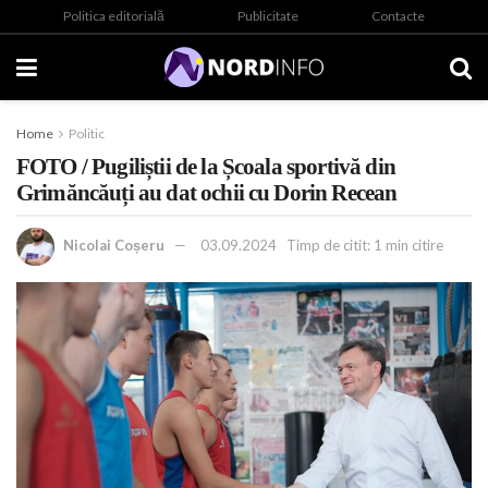
Politica editorială
Publicitate
Contacte
Home
Politic
FOTO / Pugiliștii de la Școala sportivă din
Grimăncăuți au dat ochii cu Dorin Recean
Nicolai Coșeru
03.09.2024
Timp de citit: 1 min citire