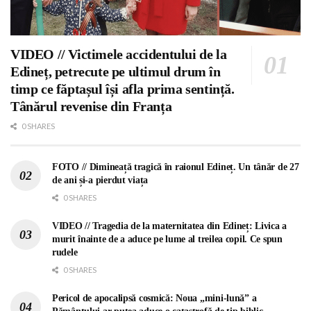
VIDEO // Victimele accidentului de la
Edineț, petrecute pe ultimul drum în
timp ce făptașul își afla prima sentință.
Tânărul revenise din Franța
0 SHARES
FOTO // Dimineață tragică în raionul Edineț. Un tânăr de 27
de ani și-a pierdut viața
0 SHARES
VIDEO // Tragedia de la maternitatea din Edineț: Livica a
murit înainte de a aduce pe lume al treilea copil. Ce spun
rudele
0 SHARES
Pericol de apocalipsă cosmică: Noua „mini-lună” a