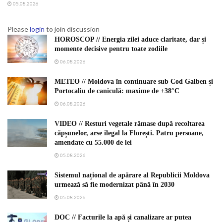
05.08.2026
Please
login
to join discussion
HOROSCOP // Energia zilei aduce claritate, dar și
momente decisive pentru toate zodiile
06.08.2026
METEO // Moldova în continuare sub Cod Galben și
Portocaliu de caniculă: maxime de +38°C
06.08.2026
VIDEO // Resturi vegetale rămase după recoltarea
căpșunelor, arse ilegal la Florești. Patru persoane,
amendate cu 55.000 de lei
05.08.2026
Sistemul național de apărare al Republicii Moldova
urmează să fie modernizat până în 2030
05.08.2026
DOC // Facturile la apă și canalizare ar putea