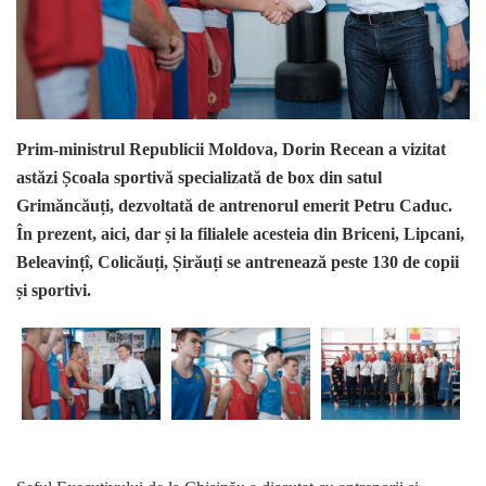
Prim-ministrul Republicii Moldova, Dorin Recean a vizitat
astăzi Școala sportivă specializată de box din satul
Grimăncăuți, dezvoltată de antrenorul emerit Petru Caduc.
În prezent, aici, dar și la filialele acesteia din Briceni, Lipcani,
Beleavințî, Colicăuți, Șirăuți se antrenează peste 130 de copii
și sportivi.