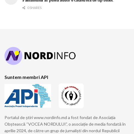
Pământului ar putea aduce o catastrofă de tip biblic
0 SHARES
Suntem membri API
Portalul de știri www.nordinfo.md a fost fondat de Asociația
Obștească “VOCEA NORDULUI”, o asociație de media fondată în
aprilie 2024, de către un grup de jurnaliști din nordul Republicii