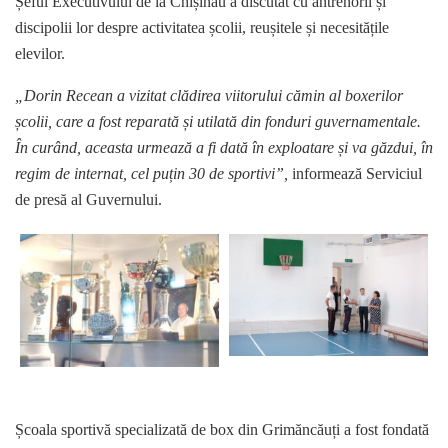
Șeful Executivului de la Chișinău a discutat cu antrenorii și
discipolii lor despre activitatea școlii, reușitele și necesitățile
elevilor.
„Dorin Recean a vizitat clădirea viitorului cămin al boxerilor
școlii, care a fost reparată și utilată din fonduri guvernamentale.
În curând, aceasta urmează a fi dată în exploatare și va găzdui, în
regim de internat, cel puțin 30 de sportivi”,
informează Serviciul
de presă al Guvernului.
Școala sportivă specializată de box din Grimăncăuți a fost fondată