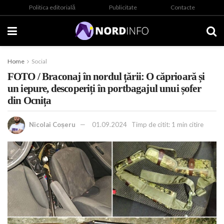
Politica editorială
Publicitate
Contacte
Home
Social
FOTO / Braconaj în nordul țării: O căprioară și
un iepure, descoperiți în portbagajul unui șofer
din Ocnița
Nicolai Coșeru
01.09.2024
Timp de citit: 1 min citire