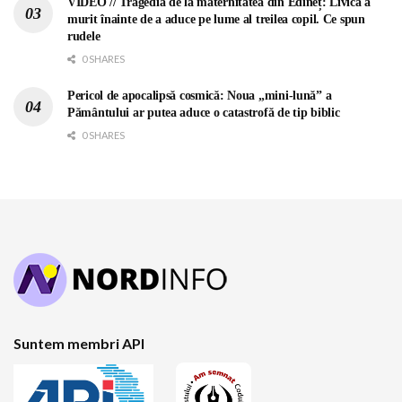
VIDEO // Tragedia de la maternitatea din Edineț: Livica a
murit înainte de a aduce pe lume al treilea copil. Ce spun
rudele
0 SHARES
Pericol de apocalipsă cosmică: Noua „mini-lună” a
Pământului ar putea aduce o catastrofă de tip biblic
0 SHARES
Suntem membri API