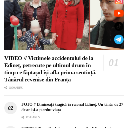
VIDEO // Victimele accidentului de la
Edineț, petrecute pe ultimul drum în
timp ce făptașul își afla prima sentință.
Tânărul revenise din Franța
0 SHARES
FOTO // Dimineață tragică în raionul Edineț. Un tânăr de 27
de ani și-a pierdut viața
0 SHARES