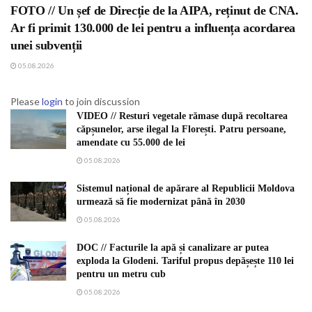
FOTO // Un șef de Direcție de la AIPA, reținut de CNA.
Ar fi primit 130.000 de lei pentru a influența acordarea
unei subvenții
05.08.2026
Please
login
to join discussion
VIDEO // Resturi vegetale rămase după recoltarea
căpșunelor, arse ilegal la Florești. Patru persoane,
amendate cu 55.000 de lei
05.08.2026
Sistemul național de apărare al Republicii Moldova
urmează să fie modernizat până în 2030
05.08.2026
DOC // Facturile la apă și canalizare ar putea
exploda la Glodeni. Tariful propus depășește 110 lei
pentru un metru cub
05.08.2026