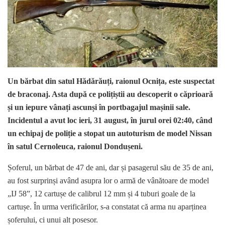
Un bărbat din satul Hădărăuți, raionul Ocnița, este suspectat
de braconaj
. Asta după ce polițiștii au descoperit o căprioară
și un iepure vânați ascunși în portbagajul mașinii sale.
Incidentul a avut loc ieri, 31 august, în jurul orei 02:40, când
un echipaj de poliție a stopat un autoturism de model Nissan
în satul Cernoleuca, raionul Dondușeni.
Șoferul, un bărbat de 47 de ani, dar și pasagerul său de 35 de ani,
au fost surprinși având asupra lor o armă de vânătoare de model
„IJ 58”, 12 cartușe de calibrul 12 mm și 4 tuburi goale de la
cartușe. În urma verificărilor, s-a constatat că arma nu aparținea
șoferului, ci unui alt posesor.